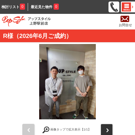
0
0
検討リスト
最近見た物件
お問合せ
R様（2026年6月ご成約）
前
次
画像タップで拡大表示【
1
/1】