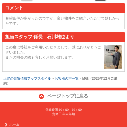
コメント
希望条件が多かったのですが、良い物件をご紹介いただけて嬉しかっ
たです。
担当スタッフ 係長 石川雄也より
この度は弊社をご利用いただきまして、誠にありがとうご
ざいました。
またの機会の際も宜しくお願い致します。
上野の賃貸情報アップスタイル
>
お客様の声一覧
>
M様（2025年12月ご成
約）
ページトップに戻る
営業時間:10：00～19：00
定休日:年末年始
ホーム