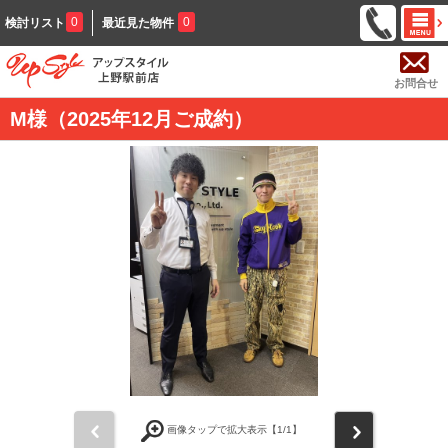
0
0
検討リスト
最近見た物件
お問合せ
M様（2025年12月ご成約）
前
次
画像タップで拡大表示【
1
/1】