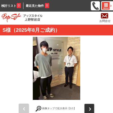
0
0
検討リスト
最近見た物件
お問合せ
S様（2025年8月ご成約）
前
次
画像タップで拡大表示【
1
/1】