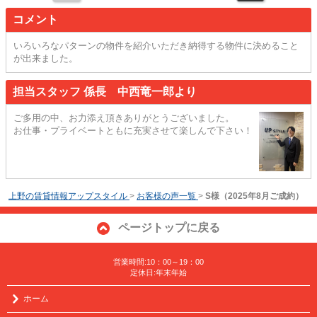
コメント
いろいろなパターンの物件を紹介いただき納得する物件に決めること
が出来ました。
担当スタッフ 係長 中西竜一郎より
ご多用の中、お力添え頂きありがとうございました。
お仕事・プライベートともに充実させて楽しんで下さい！
上野の賃貸情報アップスタイル
>
お客様の声一覧
>
S様（2025年8月ご成約）
ページトップに戻る
営業時間:10：00～19：00
定休日:年末年始
ホーム