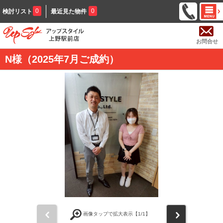
0
0
検討リスト
最近見た物件
お問合せ
N様（2025年7月ご成約）
前
次
画像タップで拡大表示【
1
/1】