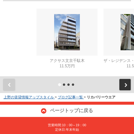
アクサス文京千駄木
11.5万円
11.
上野の賃貸情報アップスタイル
>
ブログ記事一覧
>
リカバリーウエア
ページトップに戻る
営業時間:10：00～19：00
定休日:年末年始