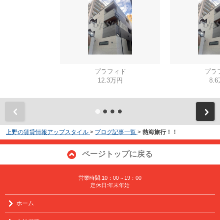
プラフィド
プラ
12.3万円
8.
上野の賃貸情報アップスタイル
>
ブログ記事一覧
>
熱海旅行！！
ページトップに戻る
営業時間:10：00～19：00
定休日:年末年始
ホーム