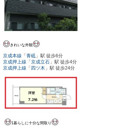
きれいな外観
京成本線
「
青砥
」駅 徒歩6分
京成押上線
「
京成立石
」駅 徒歩4分
京成押上線
「
四ツ木
」駅 徒歩24分
1暮らしに十分な間取り