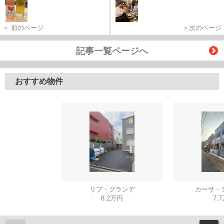
＜ 前のページ
＞次のページ
記事一覧ページへ
おすすめ物件
リブ・グランデ
カーサ・
8.2万円
7.