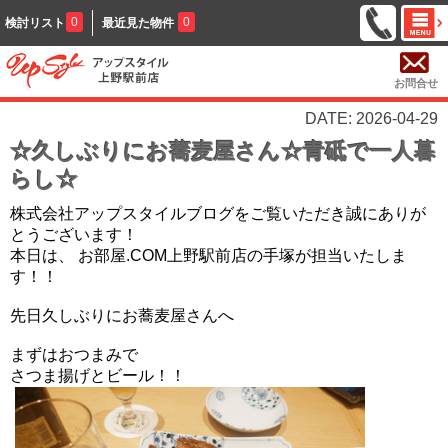
0
0
検討リスト
最近見た物件
お問合せ
DATE: 2026-04-29
☆久しぶりにお蕎麦屋さん☆青砥で一人暮
らし☆
株式会社アップスタイルブログをご覧いただき誠にありが
とうございます！
本日は、 お部屋.COM上野駅前店の手塚が担当いたしま
す！！
先日久しぶりにお蕎麦屋さんへ
まずはおつまみで
さつま揚げとビール！！