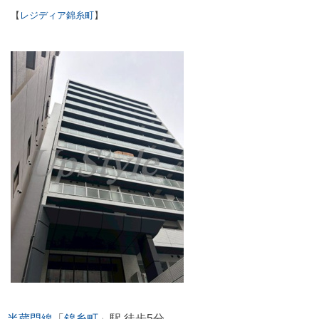
【
レジディア錦糸町
】
半蔵門線
「
錦糸町
」駅 徒歩5分