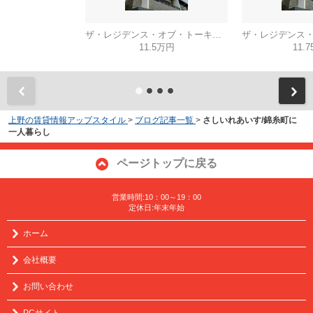
ザ・レジデンス・オブ・トーキョーH20 ネクサス
11.5万円
11.
上野の賃貸情報アップスタイル
>
ブログ記事一覧
>
さしいれあいす/錦糸町に
一人暮らし
ページトップに戻る
営業時間:10：00～19：00
定休日:年末年始
ホーム
会社概要
お問い合わせ