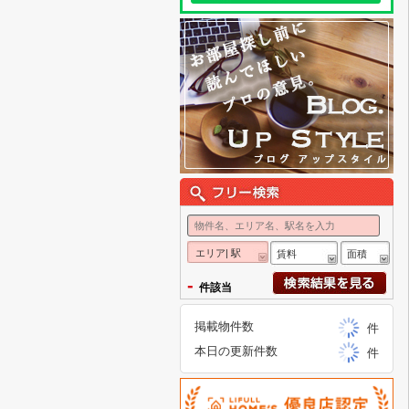
エリア| 駅
賃料
面積
-
件該当
掲載物件数
件
本日の更新件数
件