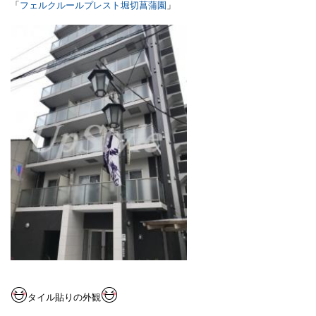
「
フェルクルールプレスト堀切菖蒲園
」
タイル貼りの外観