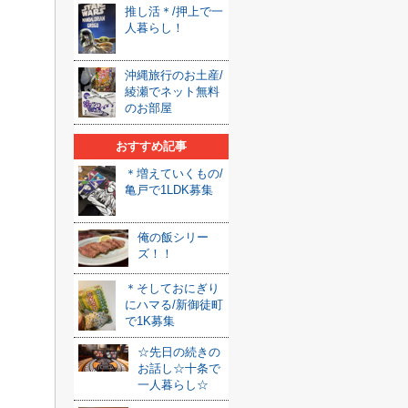
推し活＊/押上で一
人暮らし！
沖縄旅行のお土産/
綾瀬でネット無料
のお部屋
おすすめ記事
＊増えていくもの/
亀戸で1LDK募集
俺の飯シリー
ズ！！
＊そしておにぎり
にハマる/新御徒町
で1K募集
☆先日の続きの
お話し☆十条で
一人暮らし☆