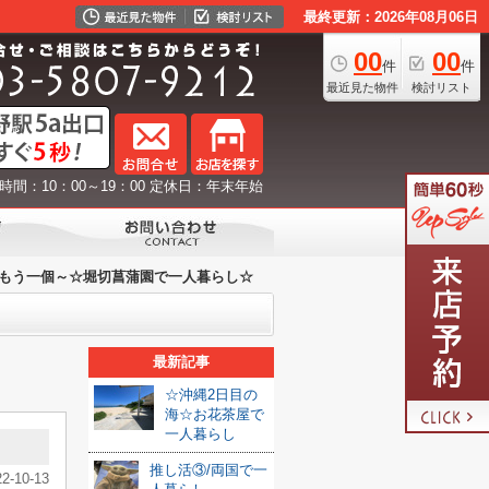
最終更新：2026年08月06日
00
00
件
件
最近見た物件
検討リスト
時間：10：00～19：00 定休日：年末年始
もう一個～☆堀切菖蒲園で一人暮らし☆
最新記事
☆沖縄2日目の
海☆お花茶屋で
一人暮らし
推し活③/両国で一
22-10-13