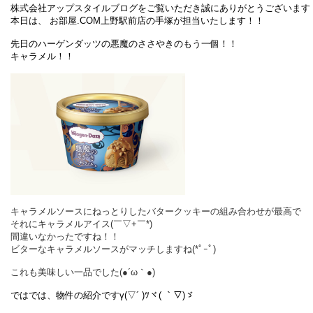
株式会社アップスタイルブログをご覧いただき誠にありがとうございます
本日は、 お部屋.COM上野駅前店の手塚が担当いたします！！
先日のハーゲンダッツの悪魔のささやきのもう一個！！
キャラメル！！
キャラメルソースにねっとりしたバタークッキーの組み合わせが最高で
それにキャラメルアイス(￣▽+￣*)
間違いなかったですね！！
ビターなキャラメルソースがマッチしますね(*ﾟｰﾟ)ゞ
これも美味しい一品でした(●´ω｀●)ゞ
ではでは、物件の紹介ですγ(▽´ )ﾂヾ( ｀▽)ゞ