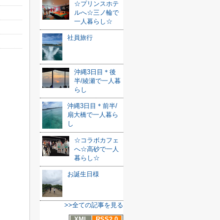
☆プリンスホテ
ルへ☆三ノ輪で
一人暮らし☆
社員旅行
沖縄3日目＊後
半/綾瀬で一人暮
らし
沖縄3日目＊前半/
扇大橋で一人暮ら
し
☆コラボカフェ
へ☆高砂で一人
暮らし☆
お誕生日様
>>全ての記事を見る
XML
RSS2.0