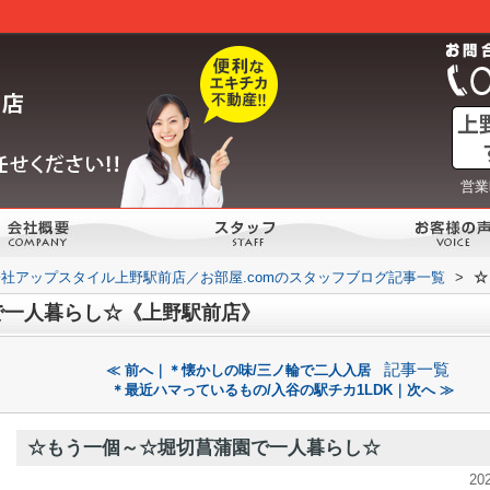
営業
社アップスタイル上野駅前店／お部屋.comのスタッフブログ記事一覧
>
☆
で一人暮らし☆《上野駅前店》
記事一覧
≪ 前へ｜＊懐かしの味/三ノ輪で二人入居
＊最近ハマっているもの/入谷の駅チカ1LDK｜次へ ≫
☆もう一個～☆堀切菖蒲園で一人暮らし☆
20