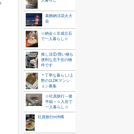
人暮らし
！
葛飾納涼花火大
会
☆納会☆京成立石
で一人暮らし☆
推し活②/買い物も
便利な北千住の物
件です
＊丁寧な暮らし/上
野の1LDKマンシ
ョン募集
☆社員旅行～後
半組～☆入谷で
一人暮らし☆
社員旅行in沖縄