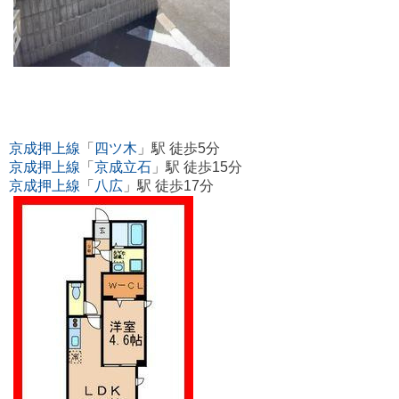
京成押上線
「
四ツ木
」駅 徒歩5分
京成押上線
「
京成立石
」駅 徒歩15分
京成押上線
「
八広
」駅 徒歩17分