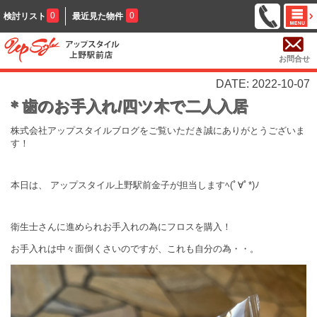
0
0
検討リスト
最近見た物件
お問合せ
DATE: 2022-10-07
＊歯のお手入れ/四ツ木で二人入居
株式会社アップスタイルブログをご覧いただき誠にありがとうございま
す！
本日は、 アップスタイル上野駅前金子が担当します
ﾍ(ﾟ∀ﾟ*)ﾉ
衛生士さんに進められお手入れの為にフロスを購入！
お手入れは中々面倒くさいのですが、これも自分の為・・。