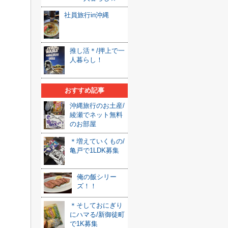
社員旅行in沖縄
推し活＊/押上で一
人暮らし！
おすすめ記事
沖縄旅行のお土産/
綾瀬でネット無料
のお部屋
＊増えていくもの/
亀戸で1LDK募集
俺の飯シリー
ズ！！
＊そしておにぎり
にハマる/新御徒町
で1K募集