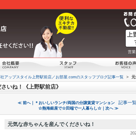
営業
社アップスタイル上野駅前店／お部屋.comのスタッフブログ記事一覧
>
元
ださいね！《上野駅前店》
記事一
≪ 前へ｜＊おいしいランチ/両国の分譲賃貸マンション
☆熱海銀座で☆田端で一人暮らし☆｜次へ ≫
元気な赤ちゃんを産んでくださいね！
20