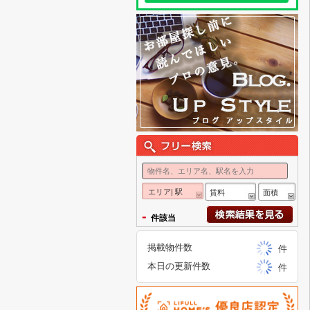
エリア| 駅
賃料
面積
-
件該当
掲載物件数
件
本日の更新件数
件