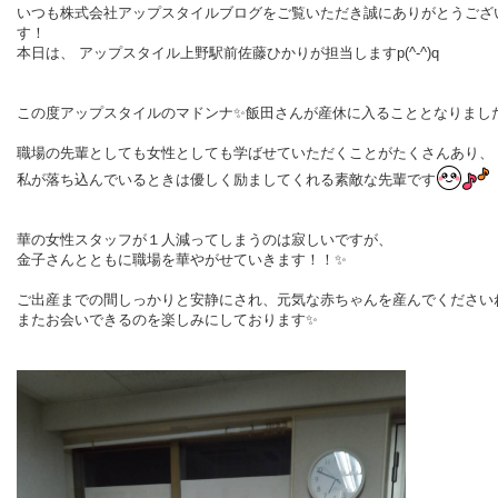
いつも株式会社アップスタイルブログをご覧いただき誠にありがとうござ
す！
本日は、 アップスタイル上野駅前佐藤ひかりが担当しますp(^-^)q
この度アップスタイルのマドンナ✨飯田さんが産休に入ることとなりまし
職場の先輩としても女性としても学ばせていただくことがたくさんあり、
私が落ち込んでいるときは優しく励ましてくれる素敵な先輩です
華の女性スタッフが１人減ってしまうのは寂しいですが、
金子さんとともに
職場を華やがせていきます！！✨
ご出産までの間しっかりと安静にされ、元気な赤ちゃんを産んでください
またお会いできるのを楽しみにしております✨