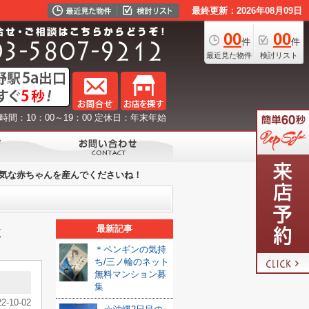
最終更新：2026年08月09日
00
00
件
件
最近見た物件
検討リスト
時間：10：00～19：00 定休日：年末年始
気な赤ちゃんを産んでくださいね！
最新記事
覧
＊ペンギンの気持
ち/三ノ輪のネット
無料マンション募
集
22-10-02