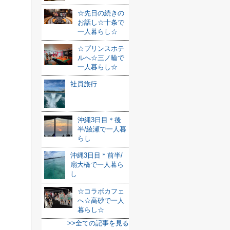
☆先日の続きの
お話し☆十条で
一人暮らし☆
☆プリンスホテ
ルへ☆三ノ輪で
一人暮らし☆
社員旅行
沖縄3日目＊後
半/綾瀬で一人暮
らし
沖縄3日目＊前半/
扇大橋で一人暮ら
し
☆コラボカフェ
へ☆高砂で一人
暮らし☆
>>全ての記事を見る