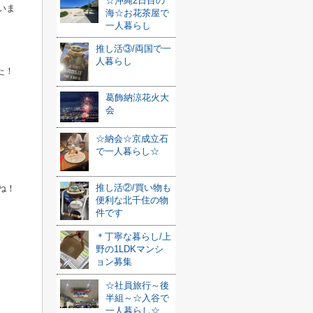
☆沖縄2日目の
いま
海☆お花茶屋で
一人暮らし
推し活③/両国で一
人暮らし
た！
葛飾納涼花火大
会
☆納会☆京成立石
で一人暮らし☆
推し活②/買い物も
ね！
便利な北千住の物
件です
＊丁寧な暮らし/上
野の1LDKマンシ
ョン募集
☆社員旅行～後
半組～☆入谷で
一人暮らし☆