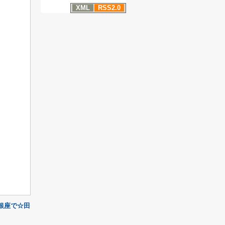
XML
RSS2.0
銀座で☆田