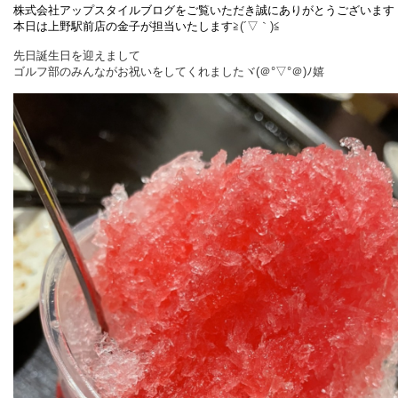
株式会社アップスタイルブログをご覧いただき誠にありがとうございます
本日は上野駅前店の金子が担当いたします
≧(´▽｀)≦
先日誕生日を迎えまして
ゴルフ部のみんながお祝いをしてくれましたヾ(＠°▽°＠)ﾉ嬉