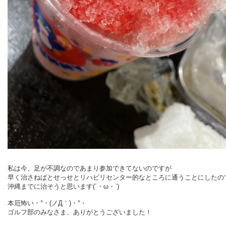
私は今、足が不調なのであまり参加できてないのですが
早く治さねばとせっせとリハビリセンター的なところに通うことにしたの
沖縄までに治そうと思います(´・ω・`)
本厄怖い・°・(ノД｀)・°・
ゴルフ部のみなさま、ありがとうございました！