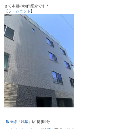
さて本題の物件紹介です＊
【
ラ・ムエット
】
銀座線
「
浅草
」駅 徒歩9分