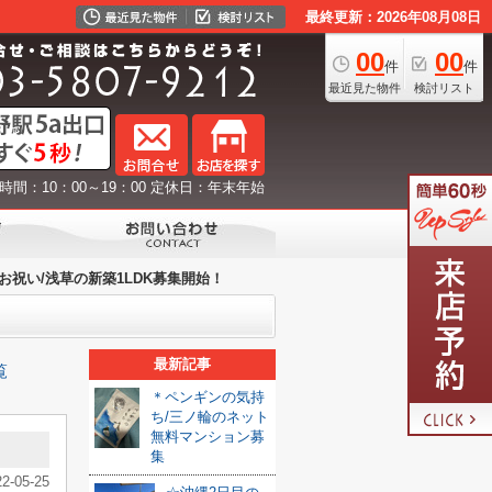
最終更新：2026年08月08日
00
00
件
件
最近見た物件
検討リスト
時間：10：00～19：00 定休日：年末年始
お祝い/浅草の新築1LDK募集開始！
最新記事
覧
＊ペンギンの気持
ち/三ノ輪のネット
無料マンション募
集
22-05-25