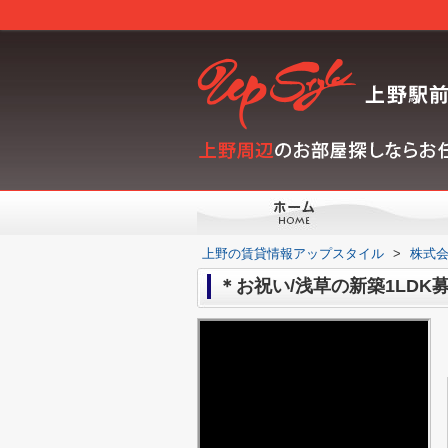
上野の賃貸情報アップスタイル
>
株式会
＊お祝い/浅草の新築1LD