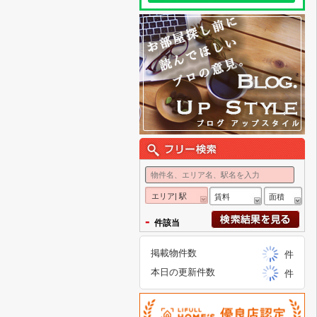
エリア| 駅
賃料
面積
-
件該当
掲載物件数
件
本日の更新件数
件