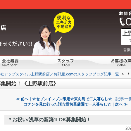
営業
社アップスタイル上野駅前店／お部屋.comのスタッフブログ記事一覧
>
＊
K募集開始！《上野駅前店》
記事一
≪ 前へ｜☆セブンイレブン限定☆東向島で二人暮らし☆
コナンを見に行った話☆堀切菖蒲園で一人暮らし☆｜次へ ≫
＊お祝い/浅草の新築1LDK募集開始！
20