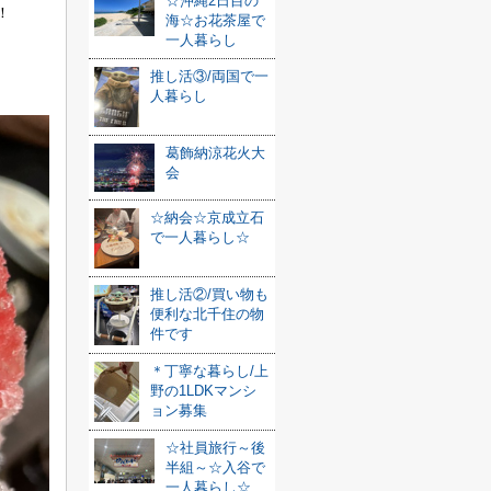
☆沖縄2日目の
！
海☆お花茶屋で
一人暮らし
推し活③/両国で一
人暮らし
葛飾納涼花火大
会
☆納会☆京成立石
で一人暮らし☆
推し活②/買い物も
便利な北千住の物
件です
＊丁寧な暮らし/上
野の1LDKマンシ
ョン募集
☆社員旅行～後
半組～☆入谷で
一人暮らし☆