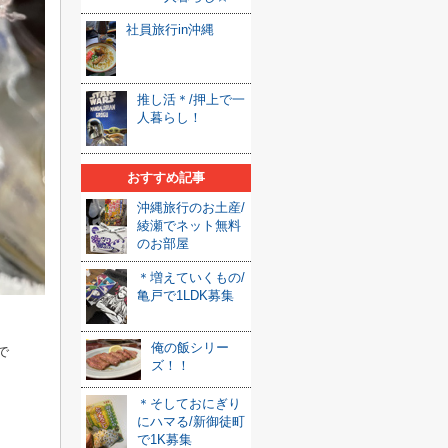
社員旅行in沖縄
推し活＊/押上で一
人暮らし！
おすすめ記事
沖縄旅行のお土産/
綾瀬でネット無料
のお部屋
＊増えていくもの/
亀戸で1LDK募集
俺の飯シリー
で
ズ！！
＊そしておにぎり
にハマる/新御徒町
で1K募集