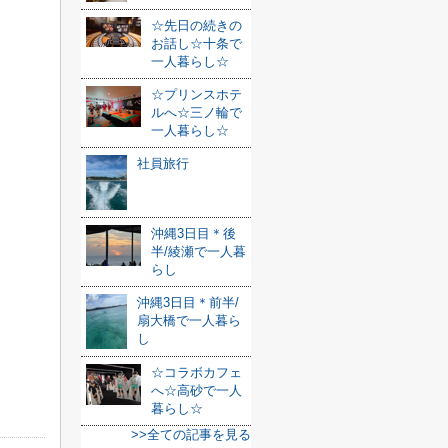
☆先日の続きの
お話し☆十条で
一人暮らし☆
☆プリンスホテ
ルへ☆三ノ輪で
一人暮らし☆
社員旅行
沖縄3日目＊後
半/綾瀬で一人暮
らし
沖縄3日目＊前半/
扇大橋で一人暮ら
し
☆コラボカフェ
へ☆高砂で一人
暮らし☆
>>全ての記事を見る