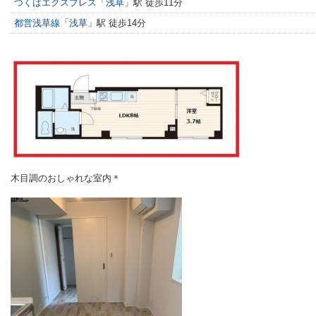
つくばエクスプレス
「
浅草
」駅 徒歩11分
都営浅草線
「
浅草
」駅 徒歩14分
木目調のおしゃれな室内＊