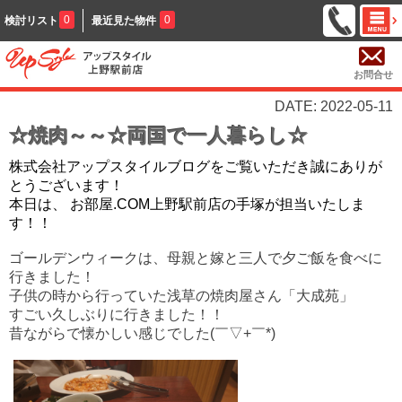
0
0
検討リスト
最近見た物件
お問合せ
DATE: 2022-05-11
☆焼肉～～☆両国で一人暮らし☆
株式会社アップスタイルブログをご覧いただき誠にありが
とうございます！
本日は、 お部屋.COM上野駅前店の手塚が担当いたしま
す！！
ゴールデンウィークは、母親と嫁と三人で夕ご飯を食べに
行きました！
子供の時から行っていた浅草の焼肉屋さん「大成苑」
すごい久しぶりに行きました！！
昔ながらで懐かしい感じでした(￣▽+￣*)