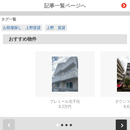
記事一覧ページへ
タグ一覧
お部屋探し 上野賃貸
上野 賃貸
おすすめ物件
プレミール北千住
タウンコ
9.2万円
9.