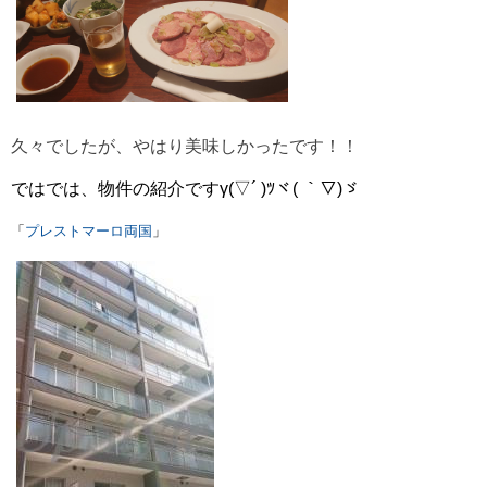
久々でしたが、やはり美味しかったです！！
ではでは、物件の紹介ですγ(▽´ )ﾂヾ( ｀▽)ゞ
「
プレストマーロ両国
」