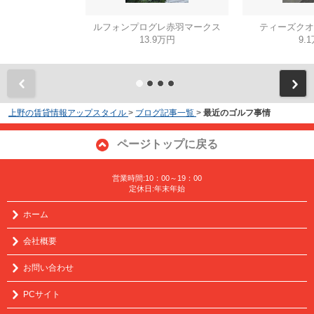
ルフォンプログレ赤羽マークス
ティーズクオ
13.9万円
9.
上野の賃貸情報アップスタイル
>
ブログ記事一覧
>
最近のゴルフ事情
ページトップに戻る
営業時間:10：00～19：00
定休日:年末年始
ホーム
会社概要
お問い合わせ
PCサイト