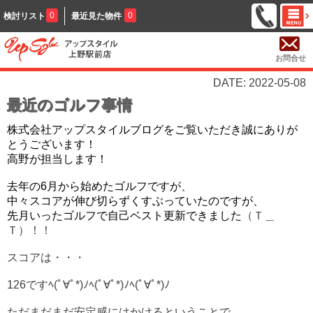
0
0
検討リスト
最近見た物件
お問合せ
DATE: 2022-05-08
最近のゴルフ事情
株式会社アップスタイルブログをご覧いただき誠にありが
とうございます！
高野が担当します！
去年の6月から始めたゴルフですが、
中々スコアが伸び切らずくすぶっていたのですが、
先月いったゴルフで自己ベスト更新できました
（Ｔ＿
Ｔ）！！
スコアは・・・
126ですﾍ(ﾟ∀ﾟ*)ﾉﾍ(ﾟ∀ﾟ*)ﾉﾍ(ﾟ∀ﾟ*)ﾉ
ただまだまだ安定感にはかけるということで、