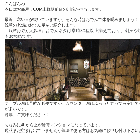
こんばんわ！
本日はお部屋．COM上野駅前店の川崎が担当します。
最近、寒い日が続いていますが、そんな時はおでんで体を暖めましょう！
浅草の老舗のおでん屋をご紹介します。
おでんネタは常時30種以上揃えており、刺身や
「
浅草おでん大多福
」
もお勧めです。
テーブル席は予約が必要ですが、カウンター席はふらっと寄っても空いて
が多いです。
是非、ご賞味ください！
ちなみ
に4Fから上が賃貸マンションになっています。
現状まだ空きは出ていませんが興味のある方はお気軽にお申し付け下さい