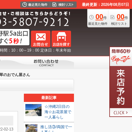
最終更新：2026年08月07日
00
00
件
件
最近見た物件
検討リスト
時間：10：00～19：00 定休日：年末年始
草のおでん屋さん
最新記事
☆沖縄2日目の
海☆お花茶屋で
一人暮らし
推し活③/両国で一
22-02-13