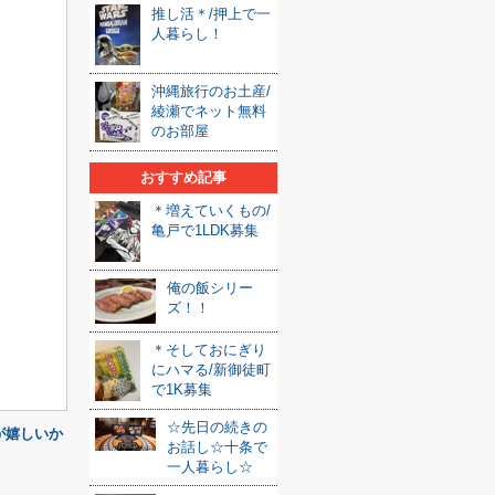
推し活＊/押上で一
人暮らし！
沖縄旅行のお土産/
綾瀬でネット無料
のお部屋
おすすめ記事
＊増えていくもの/
亀戸で1LDK募集
俺の飯シリー
ズ！！
＊そしておにぎり
にハマる/新御徒町
で1K募集
☆先日の続きの
が嬉しいか
お話し☆十条で
一人暮らし☆