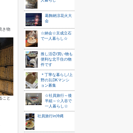
人暮らし
葛飾納涼花火大
会
焼き物
☆納会☆京成立石
で一人暮らし☆
推し活②/買い物も
便利な北千住の物
件です
＊丁寧な暮らし/上
野の1LDKマンシ
ョン募集
☆社員旅行～後
ること
半組～☆入谷で
一人暮らし☆
社員旅行in沖縄
。