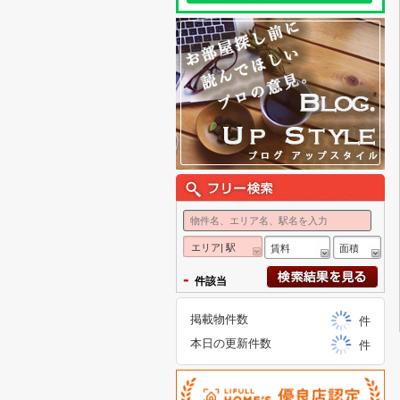
エリア| 駅
賃料
面積
-
件該当
掲載物件数
件
本日の更新件数
件