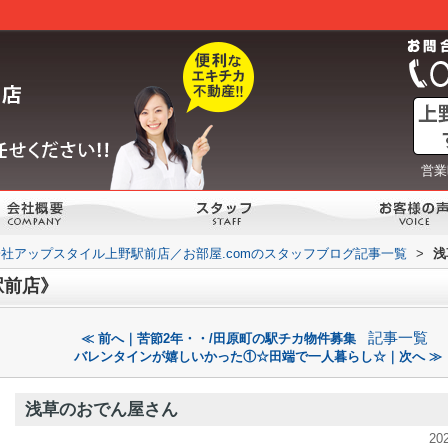
営業
社アップスタイル上野駅前店／お部屋.comのスタッフブログ記事一覧
>
浅
駅前店》
記事一覧
≪ 前へ｜苦節2年・・/田原町の駅チカ物件募集
バレンタインが嬉しいかった①☆田端で一人暮らし☆｜次へ ≫
浅草のおでん屋さん
20