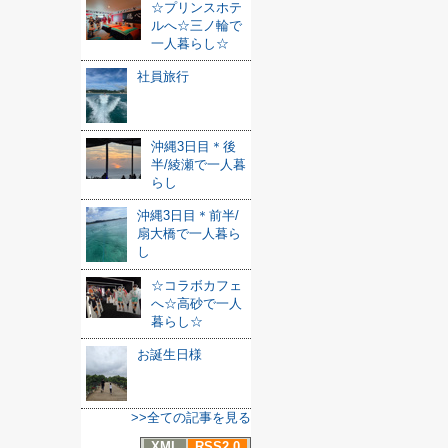
☆プリンスホテ
ルへ☆三ノ輪で
一人暮らし☆
社員旅行
沖縄3日目＊後
半/綾瀬で一人暮
らし
沖縄3日目＊前半/
扇大橋で一人暮ら
し
☆コラボカフェ
へ☆高砂で一人
暮らし☆
お誕生日様
>>全ての記事を見る
XML
RSS2.0