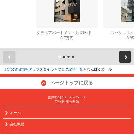
タテルアパートメント足立区梅田４丁目
スパシエルク
6.7万円
8.8
上野の賃貸情報アップスタイル
>
ブログ記事一覧
>
わんぱくガール
ページトップに戻る
営業時間:10：00～19：00
定休日:年末年始
ホーム
会社概要