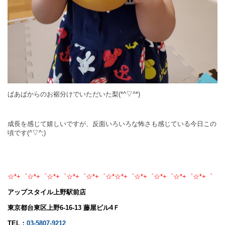
ばあばからのお裾分けでいただいた梨(*^▽^*)
成長を感じて嬉しいですが、反面いろいろな怖さも感じている今日この
頃です(^▽^;)
☆*+゜☆*+゜☆*+゜☆*+゜☆*+゜☆*☆*+゜☆*+゜☆*+゜☆*+゜☆*+゜
アップスタイル上野駅前店
東京都台東区上野6-16-13 藤屋ビル4Ｆ
TEL：
03-5807-9212