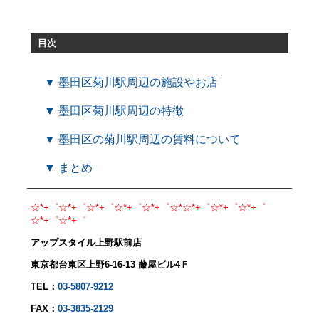
目次
▼ 墨田区菊川駅周辺の施設やお店
▼ 墨田区菊川駅周辺の特徴
▼ 墨田区の菊川駅周辺の賃料について
▼ まとめ
☆*+゜☆*+゜☆*+゜☆*+゜☆*+゜☆*☆*+゜☆*+゜☆*+゜
☆*+゜☆*+゜
アップスタイル上野駅前店
東京都台東区上野6-16-13 藤屋ビル4Ｆ
TEL：
03-5807-9212
FAX：
03-3835-2129