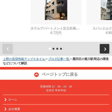
タテルアパートメント足立区梅田４丁目
スパシエルク
6.7万円
8.8
上野の賃貸情報アップスタイル
>
ブログ記事一覧
>
墨田区の菊川駅周辺の環境
などについて解説
ページトップに戻る
営業時間:10：00～19：00
定休日:年末年始
ホーム
会社概要