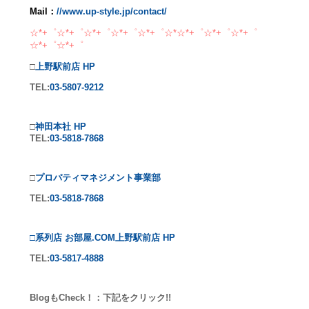
Mail：
//www.up-style.jp/contact/
☆*+゜☆*+゜☆*+゜☆*+゜☆*+゜☆*☆*+゜☆*+゜☆*+゜
☆*+゜☆*+゜
□
上野駅前店 HP
TEL:
03-5807-9212
□
神田本社 HP
TEL:
03-5818-7868
□
プロパティマネジメント事業部
TEL:
03-5818-7868
□系列店 お部屋.COM上野駅前店 HP
TEL:
03-5817-4888
BlogもCheck！：下記をクリック!!