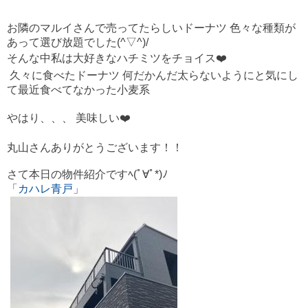
お隣のマルイさんで売ってたらしいドーナツ 色々な種類が
あって選び放題でした(^▽^)/
そんな中私は大好きなハチミツをチョイス❤️
久々に食べたドーナツ 何だかんだ太らないようにと気にし
て最近食べてなかった小麦系
やはり、、、 美味しい❤️
丸山さんありがとうございます！！
さて本日の物件紹介ですﾍ(ﾟ∀ﾟ*)ﾉ
「
カハレ青戸
」