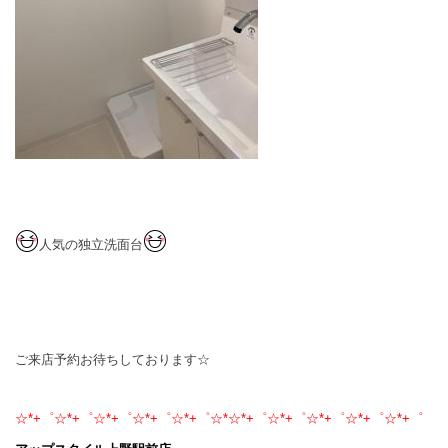
人気の独立洗面台
ご来店予約お待ちしております☆
☆*+゜☆*+゜☆*+゜☆*+゜☆*+゜☆*☆*+゜☆*+゜☆*+゜☆*+゜☆*+゜