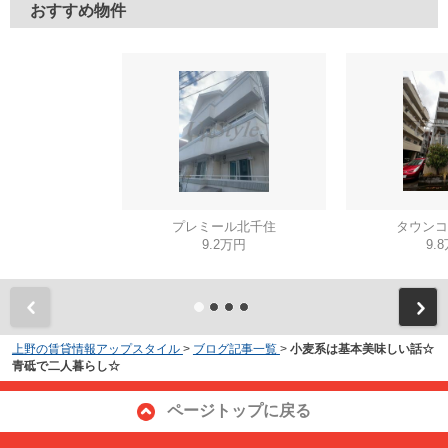
おすすめ物件
プレミール北千住
タウンコ
9.2万円
9.
上野の賃貸情報アップスタイル
>
ブログ記事一覧
>
小麦系は基本美味しい話☆
青砥で二人暮らし☆
ページトップに戻る