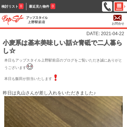
0
0
検討リスト
最近見た物件
お問合せ
DATE: 2021-04-22
小麦系は基本美味しい話☆青砥で二人暮ら
し☆
本日もアップスタイル上野駅前店のブログをご覧いただき誠にありがと
うございます
本日も飯田が担当いたします
昨日は丸山さんが差し入れをいただきました♪