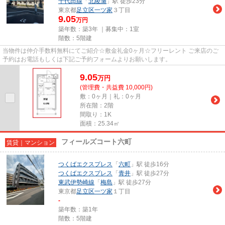
千代田線
「
北綾瀬
」駅 徒歩23分
東京都
足立区
一ツ家
３丁目
9.05
万円
築年数：築3年 ｜募集中：
1室
階数：5階建
当物件は仲介手数料無料にてご紹介☆敷金礼金0ヶ月☆フリーレント ご来店のご
予約はお電話もしくは下記ご予約フォームよりお願いします。
9.05
万
円
(管理費・共益費 10,000円)
敷：0ヶ月｜礼：0ヶ月
所在階：2階
間取り：1K
面積：25.34㎡
フィールズコート六町
賃貸｜マンション
つくばエクスプレス
「
六町
」駅 徒歩16分
つくばエクスプレス
「
青井
」駅 徒歩27分
東武伊勢崎線
「
梅島
」駅 徒歩27分
東京都
足立区
一ツ家
１丁目
-
築年数：築1年
階数：5階建