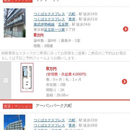
つくばエクスプレス
「
六町
」駅 徒歩14分
つくばエクスプレス
「
青井
」駅 徒歩21分
東武伊勢崎線
「
五反野
」駅 徒歩24分
東京都
足立区
一ツ家
２丁目
8
万円
築年数：築8年 ｜募集中：
1室
階数：3階建
経験豊富なスタッフがご希望に沿ってお部屋をご提案♪ ご来店のご予約はお電話
もしくは下記ご予約フォームよりお願いします。
8
万
円
(管理費・共益費 4,000円)
敷：0ヶ月｜礼：1ヶ月
所在階：2階
間取り：1K
面積：26.08㎡
アーバンパーク六町
賃貸｜マンション
つくばエクスプレス
「
六町
」駅 徒歩13分
つくばエクスプレス
「
青井
」駅 徒歩18分