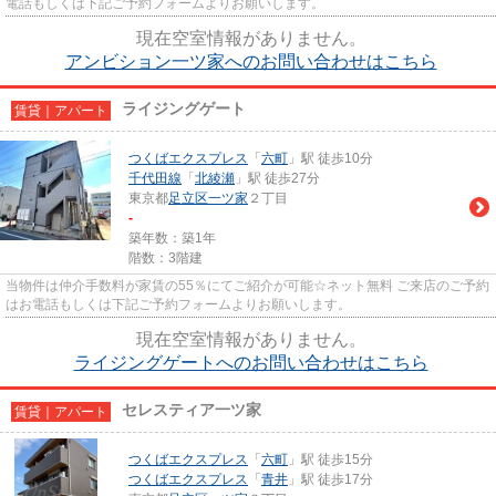
電話もしくは下記ご予約フォームよりお願いします。
現在空室情報がありません。
アンビション一ツ家へのお問い合わせはこちら
ライジングゲート
賃貸｜アパート
つくばエクスプレス
「
六町
」駅 徒歩10分
千代田線
「
北綾瀬
」駅 徒歩27分
東京都
足立区
一ツ家
２丁目
-
築年数：築1年
階数：3階建
当物件は仲介手数料が家賃の55％にてご紹介が可能☆ネット無料 ご来店のご予約
はお電話もしくは下記ご予約フォームよりお願いします。
現在空室情報がありません。
ライジングゲートへのお問い合わせはこちら
セレスティア一ツ家
賃貸｜アパート
つくばエクスプレス
「
六町
」駅 徒歩15分
つくばエクスプレス
「
青井
」駅 徒歩17分