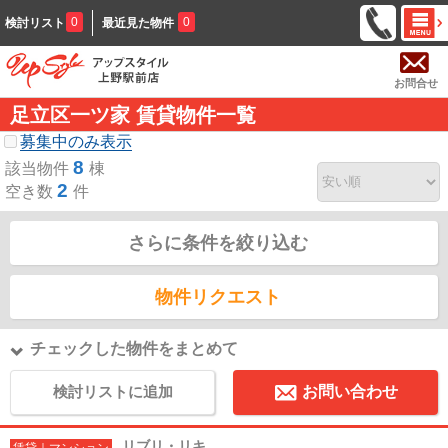
0
0
検討リスト
最近見た物件
お問合せ
足立区一ツ家 賃貸物件一覧
募集中のみ表示
8
該当物件
棟
2
空き数
件
さらに条件を絞り込む
物件リクエスト
チェックした物件をまとめて
検討リストに追加
お問い合わせ
リブリ・リキ
賃貸｜マンション