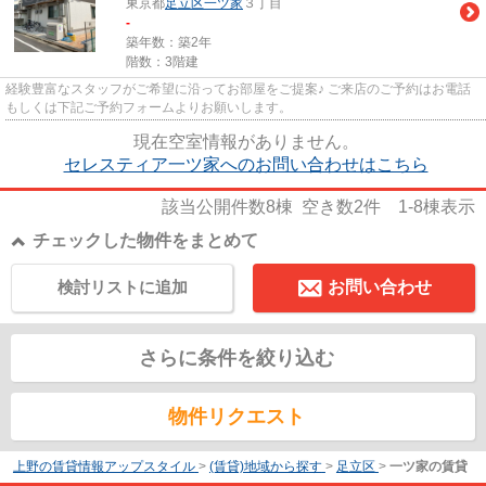
東京都
足立区
一ツ家
３丁目
-
築年数：築2年
階数：3階建
経験豊富なスタッフがご希望に沿ってお部屋をご提案♪ ご来店のご予約はお電話
もしくは下記ご予約フォームよりお願いします。
現在空室情報がありません。
セレスティア一ツ家へのお問い合わせはこちら
該当公開件数
8
棟 空き数
2
件
1-8
棟表示
チェックした物件をまとめて
検討リストに追加
お問い合わせ
さらに条件を絞り込む
物件リクエスト
上野の賃貸情報アップスタイル
>
(賃貸)地域から探す
>
足立区
>
一ツ家の賃貸