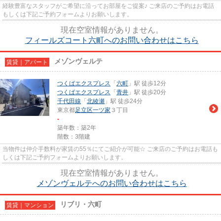
経験豊富なスタッフがご希望に沿ってお部屋をご提案♪ ご来店のご予約はお電話
もしくは下記ご予約フォームよりお願いします。
現在空室情報がありません。
フィールズコート六町へのお問い合わせはこちら
メゾンヴェルテ
賃貸｜アパート
つくばエクスプレス
「
六町
」駅 徒歩12分
つくばエクスプレス
「
青井
」駅 徒歩20分
千代田線
「
北綾瀬
」駅 徒歩24分
東京都
足立区
一ツ家
３丁目
-
築年数：築2年
階数：3階建
当物件は仲介手数料が家賃の55％にてご紹介が可能☆ ご来店のご予約はお電話も
しくは下記ご予約フォームよりお願いします。
現在空室情報がありません。
メゾンヴェルテへのお問い合わせはこちら
リブリ・六町
賃貸｜マンション