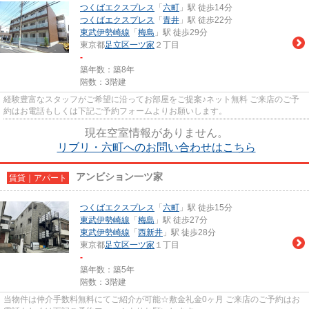
つくばエクスプレス
「
六町
」駅 徒歩14分
つくばエクスプレス
「
青井
」駅 徒歩22分
東武伊勢崎線
「
梅島
」駅 徒歩29分
東京都
足立区
一ツ家
２丁目
-
築年数：築8年
階数：3階建
経験豊富なスタッフがご希望に沿ってお部屋をご提案♪ネット無料 ご来店のご予
約はお電話もしくは下記ご予約フォームよりお願いします。
現在空室情報がありません。
リブリ・六町へのお問い合わせはこちら
アンビション一ツ家
賃貸｜アパート
つくばエクスプレス
「
六町
」駅 徒歩15分
東武伊勢崎線
「
梅島
」駅 徒歩27分
東武伊勢崎線
「
西新井
」駅 徒歩28分
東京都
足立区
一ツ家
１丁目
-
築年数：築5年
階数：3階建
当物件は仲介手数料無料にてご紹介が可能☆敷金礼金0ヶ月 ご来店のご予約はお