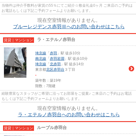
当物件は仲介手数料が家賃の55％にてご紹介☆敷金礼金0ヶ月 ご来店のご予約は
お電話もしくは下記ご予約フォームよりお願いします。
現在空室情報がありません。
ブルーレジデンス赤羽Ⅲへのお問い合わせはこちら
ラ・エテルノ赤羽台
賃貸｜マンション
埼京線
「
赤羽
」駅 徒歩10分
南北線
「
赤羽岩淵
」駅 徒歩10分
埼京線
「
北赤羽
」駅 徒歩14分
東京都
北区
赤羽台
３丁目
-
築年数：築19年
階数：7階建
経験豊富なスタッフがご希望に沿ってお部屋をご提案♪ ご来店のご予約はお電話
もしくは下記ご予約フォームよりお願いします。
現在空室情報がありません。
ラ・エテルノ赤羽台へのお問い合わせはこちら
ルーブル赤羽台
賃貸｜マンション