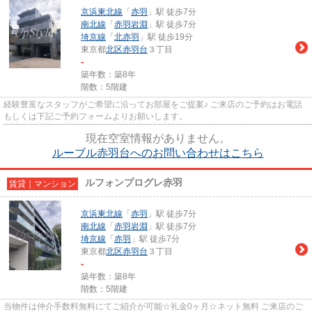
京浜東北線
「
赤羽
」駅 徒歩7分
南北線
「
赤羽岩淵
」駅 徒歩7分
埼京線
「
北赤羽
」駅 徒歩19分
東京都
北区
赤羽台
３丁目
-
築年数：築8年
階数：5階建
経験豊富なスタッフがご希望に沿ってお部屋をご提案♪ ご来店のご予約はお電話
もしくは下記ご予約フォームよりお願いします。
現在空室情報がありません。
ルーブル赤羽台へのお問い合わせはこちら
ルフォンプログレ赤羽
賃貸｜マンション
京浜東北線
「
赤羽
」駅 徒歩7分
南北線
「
赤羽岩淵
」駅 徒歩7分
埼京線
「
赤羽
」駅 徒歩7分
東京都
北区
赤羽台
３丁目
-
築年数：築8年
階数：5階建
当物件は仲介手数料無料にてご紹介が可能☆礼金0ヶ月☆ネット無料 ご来店のご