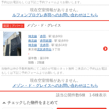
予約はお電話もしくは下記ご予約フォームよりお願いします。
現在空室情報がありません。
ルフォンプログレ赤羽へのお問い合わせはこちら
メゾン・ド・グレイス
賃貸｜アパート
埼京線
「
赤羽
」駅 徒歩9分
南北線
「
赤羽岩淵
」駅 徒歩8分
埼京線
「
北赤羽
」駅 徒歩14分
東京都
北区
赤羽台
３丁目
-
築年数：築10年
階数：2階建
当物件は仲介手数料無料にてご紹介が可能☆ネット無料 ご来店のご予約はお電話
もしくは下記ご予約フォームよりお願いします。
現在空室情報がありません。
メゾン・ド・グレイスへのお問い合わせはこちら
該当公開件数
6
棟
1-6
棟表示
チェックした物件をまとめて