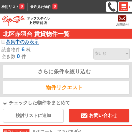
0
0
検討リスト
最近見た物件
お問合せ
北区赤羽台 賃貸物件一覧
募集中のみ表示
6
該当物件
棟
0
空き数
件
さらに条件を絞り込む
物件リクエスト
チェックした物件をまとめて
検討リストに追加
お問い合わせ
ルナコート アカバネダイ
賃貸｜アパート