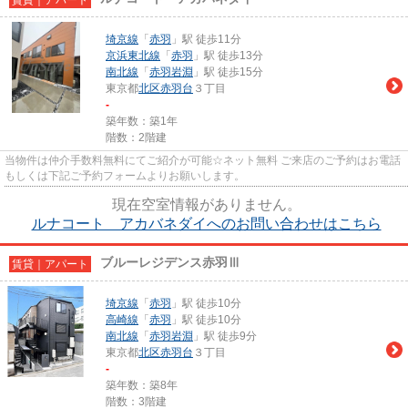
埼京線
「
赤羽
」駅 徒歩11分
京浜東北線
「
赤羽
」駅 徒歩13分
南北線
「
赤羽岩淵
」駅 徒歩15分
東京都
北区
赤羽台
３丁目
-
築年数：築1年
階数：2階建
当物件は仲介手数料無料にてご紹介が可能☆ネット無料 ご来店のご予約はお電話
もしくは下記ご予約フォームよりお願いします。
現在空室情報がありません。
ルナコート アカバネダイへのお問い合わせはこちら
ブルーレジデンス赤羽Ⅲ
賃貸｜アパート
埼京線
「
赤羽
」駅 徒歩10分
高崎線
「
赤羽
」駅 徒歩10分
南北線
「
赤羽岩淵
」駅 徒歩9分
東京都
北区
赤羽台
３丁目
-
築年数：築8年
階数：3階建