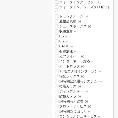
ウォークインクロゼット
(-)
ウォークインシューズクロゼット
(-)
トランクルーム
(-)
屋根裏収納
(-)
シューズボックス
(-)
収納豊富
(-)
CS
(-)
BS
(-)
CATV
(-)
有線放送
(-)
光ファイバー
(-)
インターネット対応
(-)
オートロック
(-)
TVモニタ付インターホン
(-)
宅配ボックス
(-)
24時間緊急通報システム
(-)
複層ガラス
(-)
ディンプルキー
(-)
防犯カメラ
(-)
24時間有人管理
(-)
フロントサービス
(-)
24時間ゴミ出し可
(-)
コンシェルジュサービス
(-)