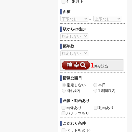
4LDK以上
面積
～
駅からの徒歩
築年数
1
件が該当
情報公開日
指定しない
本日
3日以内
1週間以内
画像・動画あり
画像あり
動画あり
パノラマあり
こだわり条件
ペット相談
(-)