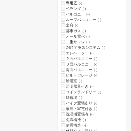
専用庭
(-)
ベランダ
(-)
バルコニー
(-)
ルーフバルコニー
(-)
出窓
(-)
都市ガス
(-)
オール電化
(-)
二重サッシ
(-)
24時間換気システム
(-)
エレベーター
(-)
２面バルコニー
(-)
３面バルコニー
(-)
両面バルコニー
(-)
ビルトガレージ
(-)
給湯室
(-)
照明器具付き
(-)
コインランドリー
(-)
駐輪場
(-)
バイク置場あり
(-)
家具・家電付き
(-)
洗濯機置場有
(-)
免震構造
(-)
耐震構造
(-)
外観タイル張り