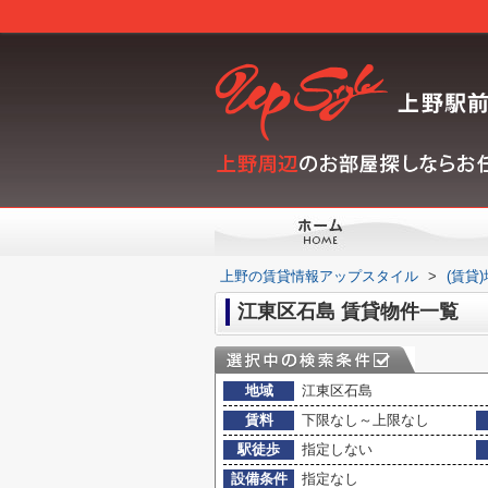
上野の賃貸情報アップスタイル
>
(賃貸
江東区石島 賃貸物件一覧
地域
江東区石島
賃料
下限なし～上限なし
駅徒歩
指定しない
設備条件
指定なし