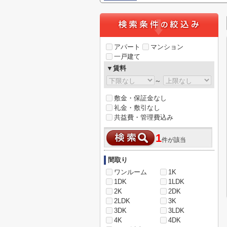
アパート
マンション
一戸建て
▼賃料
～
敷金・保証金なし
礼金・敷引なし
共益費・管理費込み
1
件が該当
間取り
ワンルーム
1K
1DK
1LDK
2K
2DK
2LDK
3K
3DK
3LDK
4K
4DK