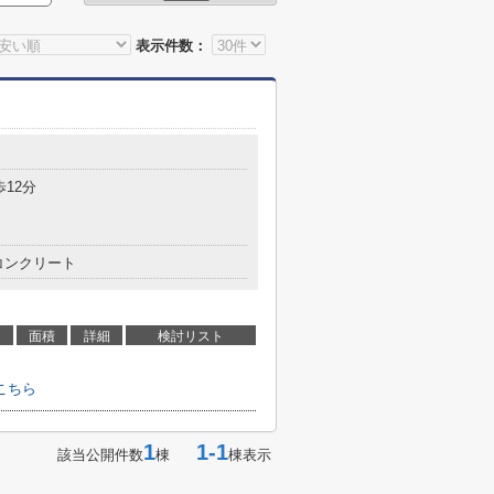
表示件数：
歩12分
コンクリート
面積
詳細
検討リスト
こちら
1
1-1
該当公開件数
棟
棟表示