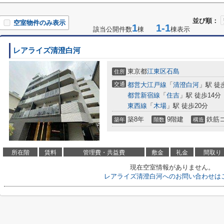
並び順：
空室物件のみ表示
1
1-1
該当公開件数
棟
棟表示
レアライズ清澄白河
東京都
江東区
石島
住所
交通
都営大江戸線
「
清澄白河
」駅 徒
都営新宿線
「
住吉
」駅 徒歩14分
東西線
「
木場
」駅 徒歩20分
築8年
9階建
鉄筋
築年
階数
構造
所在階
賃料
管理費・共益費
敷金
礼金
間取り
現在空室情報がありません。
レアライズ清澄白河へのお問い合わせは