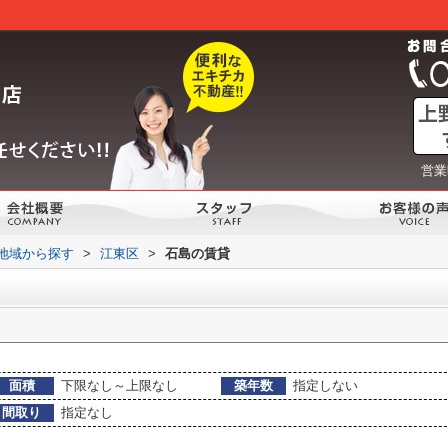
営業
)地域から探す
>
江東区
>
石島の賃貸
面積
下限なし～上限なし
築年数
指定しない
間取り
指定なし