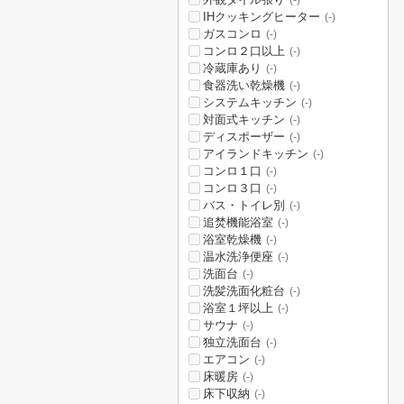
(-)
IHクッキングヒーター
(-)
ガスコンロ
(-)
コンロ２口以上
(-)
冷蔵庫あり
(-)
食器洗い乾燥機
(-)
システムキッチン
(-)
対面式キッチン
(-)
ディスポーザー
(-)
アイランドキッチン
(-)
コンロ１口
(-)
コンロ３口
(-)
バス・トイレ別
(-)
追焚機能浴室
(-)
浴室乾燥機
(-)
温水洗浄便座
(-)
洗面台
(-)
洗髪洗面化粧台
(-)
浴室１坪以上
(-)
サウナ
(-)
独立洗面台
(-)
エアコン
(-)
床暖房
(-)
床下収納
(-)