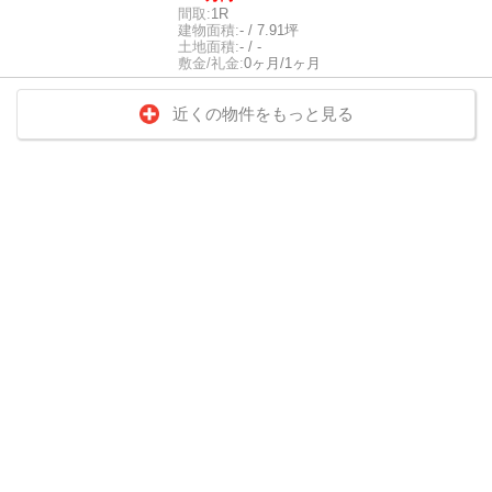
間取:
1R
建物面積:
- / 7.91坪
土地面積:
- / -
敷金/礼金:
0ヶ月/1ヶ月
近くの物件をもっと見る