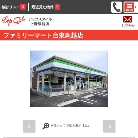
0
0
検討リスト
最近見た物件
お問合せ
ファミリーマート台東鳥越店
前
次
画像タップで拡大表示【
1
/1】