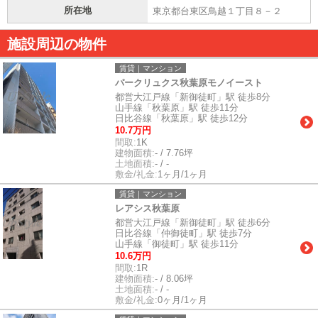
所在地
東京都台東区鳥越１丁目８－２
施設周辺の物件
賃貸｜マンション
パークリュクス秋葉原モノイースト
都営大江戸線「新御徒町」駅 徒歩8分
山手線「秋葉原」駅 徒歩11分
日比谷線「秋葉原」駅 徒歩12分
10.7万円
間取:
1K
建物面積:
- / 7.76坪
土地面積:
- / -
敷金/礼金:
1ヶ月/1ヶ月
賃貸｜マンション
レアシス秋葉原
都営大江戸線「新御徒町」駅 徒歩6分
日比谷線「仲御徒町」駅 徒歩7分
山手線「御徒町」駅 徒歩11分
10.6万円
間取:
1R
建物面積:
- / 8.06坪
土地面積:
- / -
敷金/礼金:
0ヶ月/1ヶ月