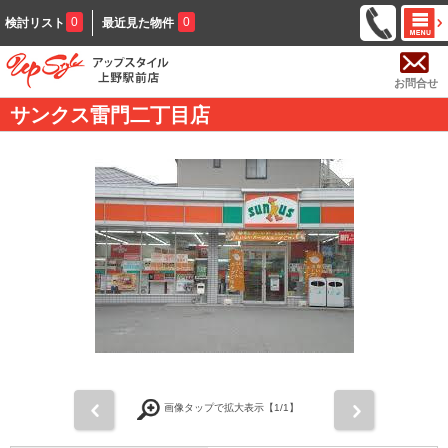
0
0
検討リスト
最近見た物件
お問合せ
サンクス雷門二丁目店
前
次
画像タップで拡大表示【
1
/1】