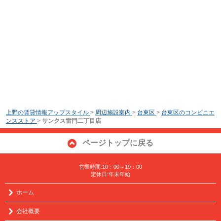
上野の賃貸情報アップスタイル
>
周辺施設案内
>
台東区
>
台東区のコンビニエ
ンスストア
>
サンクス雷門二丁目店
ページトップに戻る
営業時間:10：00～19：00
定休日:年末年始
ホーム
会社概要