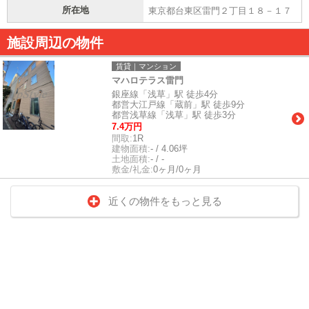
所在地
東京都台東区雷門２丁目１８－１７
施設周辺の物件
賃貸｜マンション
マハロテラス雷門
銀座線「浅草」駅 徒歩4分
都営大江戸線「蔵前」駅 徒歩9分
都営浅草線「浅草」駅 徒歩3分
7.4万円
間取:
1R
建物面積:
- / 4.06坪
土地面積:
- / -
敷金/礼金:
0ヶ月/0ヶ月
近くの物件をもっと見る