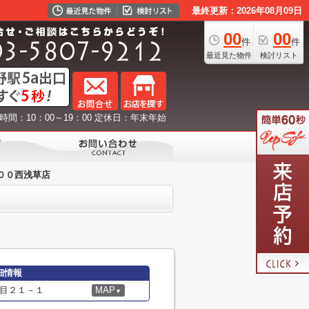
最終更新：2026年08月09日
00
00
件
件
最近見た物件
検討リスト
時間：10：00～19：00 定休日：年末年始
００西浅草店
細情報
目２１－１
MAP
▼