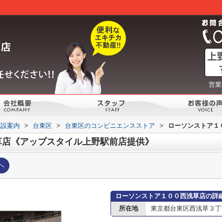
営業
施設案内
>
台東区
>
台東区のコンビニエンスストア
>
ローソンストア１
草店《アップスタイル上野駅前店提供》
へ
ローソンストア１００西浅草店の詳
所在地
東京都台東区西浅草３丁