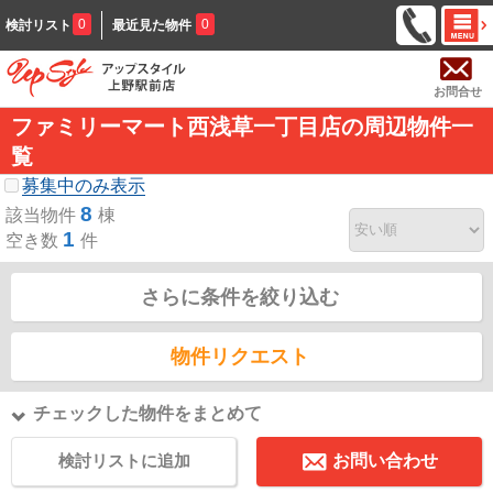
0
0
検討リスト
最近見た物件
お問合せ
ファミリーマート西浅草一丁目店の周辺物件一
覧
募集中のみ表示
8
該当物件
棟
1
空き数
件
さらに条件を絞り込む
物件リクエスト
チェックした物件をまとめて
検討リストに追加
お問い合わせ