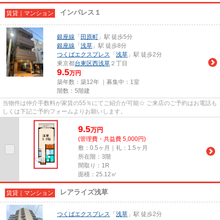
インパレス１
賃貸｜マンション
銀座線
「
田原町
」駅 徒歩5分
銀座線
「
浅草
」駅 徒歩8分
つくばエクスプレス
「
浅草
」駅 徒歩2分
東京都
台東区
西浅草
２丁目
9.5
万円
築年数：築12年 ｜募集中：
1室
階数：5階建
当物件は仲介手数料が家賃の55％にてご紹介が可能☆ ご来店のご予約はお電話も
しくは下記ご予約フォームよりお願いします。
9.5
万
円
(管理費・共益費 5,000円)
敷：0.5ヶ月｜礼：1.5ヶ月
所在階：3階
間取り：1R
面積：25.12㎡
レアライズ浅草
賃貸｜マンション
つくばエクスプレス
「
浅草
」駅 徒歩2分