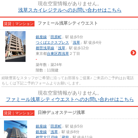
現在空室情報がありません。
浅草スカイレジテルへのお問い合わせはこちら
ファミール浅草シティウエスト
賃貸｜マンション
銀座線
「
田原町
」駅 徒歩5分
つくばエクスプレス
「
浅草
」駅 徒歩4分
都営浅草線
「
浅草
」駅 徒歩12分
東京都
台東区
西浅草
２丁目
-
築年数：築24年
階数：11階建
経験豊富なスタッフがご希望に沿ってお部屋をご提案♪ ご来店のご予約はお電話
もしくは下記ご予約フォームよりお願いします。
現在空室情報がありません。
ファミール浅草シティウエストへのお問い合わせはこちら
日神デュオステージ浅草
賃貸｜マンション
銀座線
「
田原町
」駅 徒歩5分
銀座線
「
浅草
」駅 徒歩8分
都営大江戸線
「
蔵前
」駅 徒歩11分