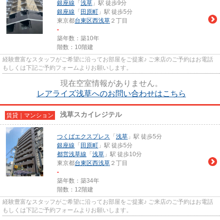
銀座線
「
浅草
」駅 徒歩9分
銀座線
「
田原町
」駅 徒歩5分
東京都
台東区
西浅草
２丁目
-
築年数：築10年
階数：10階建
経験豊富なスタッフがご希望に沿ってお部屋をご提案♪ ご来店のご予約はお電話
もしくは下記ご予約フォームよりお願いします。
現在空室情報がありません。
レアライズ浅草へのお問い合わせはこちら
浅草スカイレジテル
賃貸｜マンション
つくばエクスプレス
「
浅草
」駅 徒歩5分
銀座線
「
田原町
」駅 徒歩5分
都営浅草線
「
浅草
」駅 徒歩10分
東京都
台東区
西浅草
２丁目
-
築年数：築34年
階数：12階建
経験豊富なスタッフがご希望に沿ってお部屋をご提案♪ ご来店のご予約はお電話
もしくは下記ご予約フォームよりお願いします。