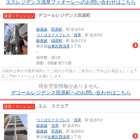
エスレジデンス浅草フィオーレへのお問い合わせはこちら
デコールレジデンス田原町
賃貸｜マンション
銀座線
「
田原町
」駅 徒歩5分
つくばエクスプレス
「
浅草
」駅 徒歩6分
銀座線
「
稲荷町
」駅 徒歩12分
東京都
台東区
西浅草
２丁目
-
築年数：築1年
階数：6階建 地下1階
当物件は仲介手数料無料にてご紹介が可能☆ ご来店のご予約はお電話もしくは下
記ご予約フォームよりお願いします。
現在空室情報がありません。
デコールレジデンス田原町へのお問い合わせはこちら
エム スクエア
賃貸｜マンション
つくばエクスプレス
「
浅草
」駅 徒歩5分
銀座線
「
浅草
」駅 徒歩9分
銀座線
「
田原町
」駅 徒歩6分
東京都
台東区
西浅草
２丁目