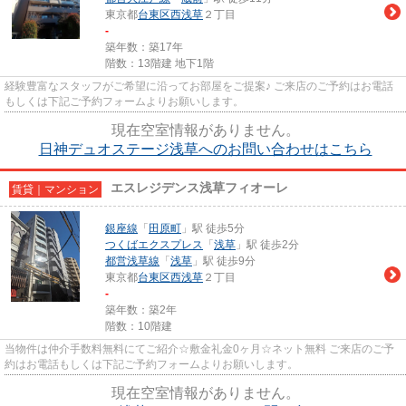
東京都
台東区
西浅草
２丁目
-
築年数：築17年
階数：13階建 地下1階
経験豊富なスタッフがご希望に沿ってお部屋をご提案♪ ご来店のご予約はお電話
もしくは下記ご予約フォームよりお願いします。
現在空室情報がありません。
日神デュオステージ浅草へのお問い合わせはこちら
エスレジデンス浅草フィオーレ
賃貸｜マンション
銀座線
「
田原町
」駅 徒歩5分
つくばエクスプレス
「
浅草
」駅 徒歩2分
都営浅草線
「
浅草
」駅 徒歩9分
東京都
台東区
西浅草
２丁目
-
築年数：築2年
階数：10階建
当物件は仲介手数料無料にてご紹介☆敷金礼金0ヶ月☆ネット無料 ご来店のご予
約はお電話もしくは下記ご予約フォームよりお願いします。
現在空室情報がありません。