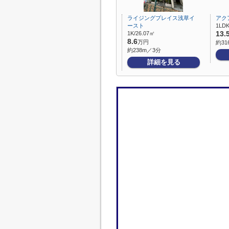
ライジングプレイス浅草イ
アク
ースト
1LDK
1K/26.07㎡
13.
8.6
万円
約31
約238m／3分
詳細を見る