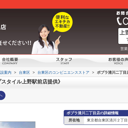
営業
施設案内
>
台東区
>
台東区のコンビニエンスストア
>
ポプラ清川二丁目
プスタイル上野駅前店提供》
へ
ポプラ清川二丁目店の詳細情報
所在地
東京都台東区清川２丁目