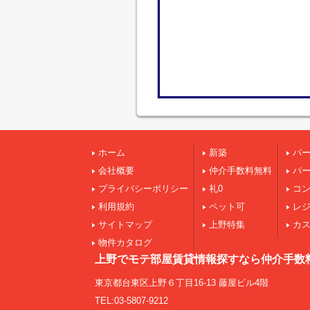
ホーム
新築
パ
会社概要
仲介手数料無料
パ
プライバシーポリシー
礼0
コ
利用規約
ペット可
レ
サイトマップ
上野特集
カ
物件カタログ
上野でモテ部屋賃貸情報探すなら仲介手数
東京都台東区上野６丁目16-13 藤屋ビル4階
TEL:03-5807-9212