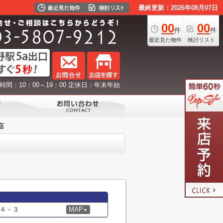
最終更新：2026年08月07日
00
00
件
件
最近見た物件
検討リスト
時間：10：00～19：00 定休日：年末年始
店
４－３
MAP
▼