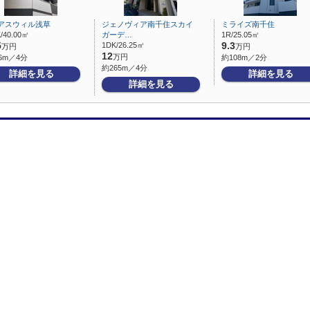
アスウィル浅草
ジェノヴィア南千住スカイ
ミライズ南千住
/40.00㎡
ガーデ…
1R/25.05㎡
5
1DK/26.25㎡
9.3
万円
万円
12
万円
6m／4分
約108m／2分
約265m／4分
詳細を見る
詳細を見る
詳細を見る