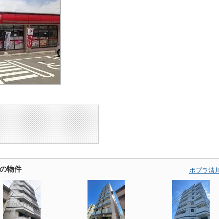
の物件
ポプラ清