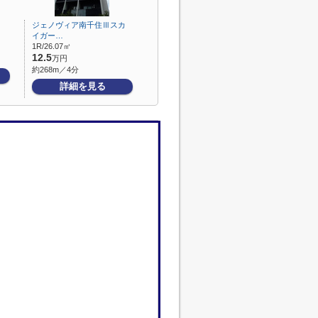
ジェノヴィア南千住Ⅲスカ
イガー…
1R/26.07㎡
12.5
万円
約268m／4分
詳細を見る