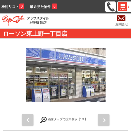
0
0
検討リスト
最近見た物件
お問合せ
ローソン東上野一丁目店
前
次
画像タップで拡大表示【
1
/1】