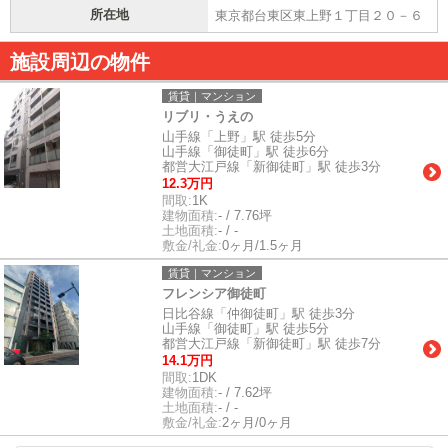
所在地
東京都台東区東上野１丁目２０－６
施設周辺の物件
賃貸｜マンション
リブリ・うえの
山手線「上野」駅 徒歩5分
山手線「御徒町」駅 徒歩6分
都営大江戸線「新御徒町」駅 徒歩3分
12.3万円
間取:
1K
建物面積:
- / 7.76坪
土地面積:
- / -
敷金/礼金:
0ヶ月/1.5ヶ月
賃貸｜マンション
フレンシア御徒町
日比谷線「仲御徒町」駅 徒歩3分
山手線「御徒町」駅 徒歩5分
都営大江戸線「新御徒町」駅 徒歩7分
14.1万円
間取:
1DK
建物面積:
- / 7.62坪
土地面積:
- / -
敷金/礼金:
2ヶ月/0ヶ月