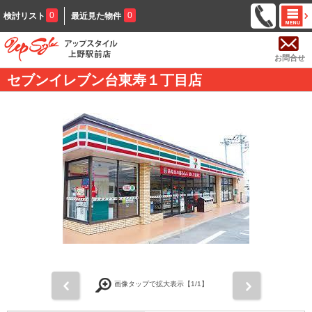
0
0
検討リスト
最近見た物件
お問合せ
セブンイレブン台東寿１丁目店
前
次
画像タップで拡大表示【
1
/1】