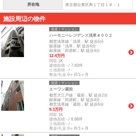
所在地
東京都台東区寿１丁目１８－１
施設周辺の物件
賃貸｜マンション
ハーモニーレジデンス浅草＃００２
都営浅草線「浅草」駅 徒歩5分
銀座線「浅草」駅 徒歩6分
銀座線「田原町」駅 徒歩4分
12.4万円
間取:
1K
建物面積:
- / 7.83坪
土地面積:
- / -
敷金/礼金:
0ヶ月/1ヶ月
賃貸｜マンション
エーワン蔵前
都営大江戸線「蔵前」駅 徒歩2分
銀座線「田原町」駅 徒歩4分
都営浅草線「蔵前」駅 徒歩6分
9.3万円
間取:
1K
建物面積:
- / 8.88坪
土地面積:
- / -
敷金/礼金:
0ヶ月/1ヶ月