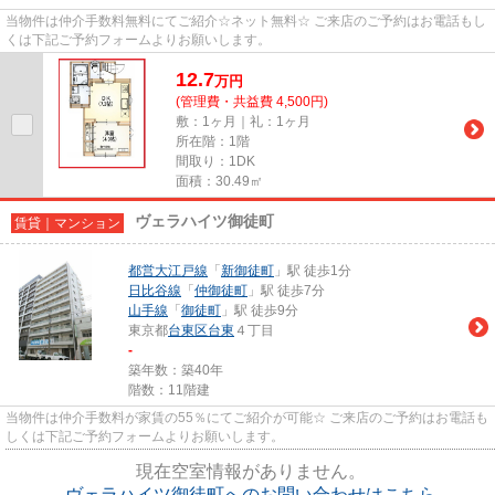
当物件は仲介手数料無料にてご紹介☆ネット無料☆ ご来店のご予約はお電話もし
くは下記ご予約フォームよりお願いします。
12.7
万
円
(管理費・共益費 4,500円)
敷：1ヶ月｜礼：1ヶ月
所在階：1階
間取り：1DK
面積：30.49㎡
ヴェラハイツ御徒町
賃貸｜マンション
都営大江戸線
「
新御徒町
」駅 徒歩1分
日比谷線
「
仲御徒町
」駅 徒歩7分
山手線
「
御徒町
」駅 徒歩9分
東京都
台東区
台東
４丁目
-
築年数：築40年
階数：11階建
当物件は仲介手数料が家賃の55％にてご紹介が可能☆ ご来店のご予約はお電話も
しくは下記ご予約フォームよりお願いします。
現在空室情報がありません。
ヴェラハイツ御徒町へのお問い合わせはこちら