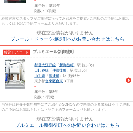
-
築年数：築19年
階数：10階建
経験豊富なスタッフがご希望に沿ってお部屋をご提案♪ ご来店のご予約はお電話
もしくは下記ご予約フォームよりお願いします。
現在空室情報がありません。
プレール・ドゥーク御徒町へのお問い合わせはこちら
プルミエール新御徒町
賃貸｜アパート
都営大江戸線
「
新御徒町
」駅 徒歩3分
日比谷線
「
仲御徒町
」駅 徒歩5分
山手線
「
御徒町
」駅 徒歩8分
東京都
台東区
台東
３丁目
-
築年数：築8年
階数：2階建
当物件は仲介手数料無料にてご紹介☆SOHOなので来訪のある業種は不可 ご来店
のご予約はお電話もしくは下記ご予約フォームよりお願いします。
現在空室情報がありません。
プルミエール新御徒町へのお問い合わせはこちら