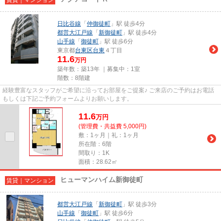
日比谷線
「
仲御徒町
」駅 徒歩4分
都営大江戸線
「
新御徒町
」駅 徒歩4分
山手線
「
御徒町
」駅 徒歩6分
東京都
台東区
台東
４丁目
11.6
万円
築年数：築13年 ｜募集中：
1室
階数：8階建
経験豊富なスタッフがご希望に沿ってお部屋をご提案♪ ご来店のご予約はお電話
もしくは下記ご予約フォームよりお願いします。
11.6
万
円
(管理費・共益費 5,000円)
敷：1ヶ月｜礼：1ヶ月
所在階：6階
間取り：1K
面積：28.62㎡
ヒューマンハイム新御徒町
賃貸｜マンション
都営大江戸線
「
新御徒町
」駅 徒歩3分
山手線
「
御徒町
」駅 徒歩6分