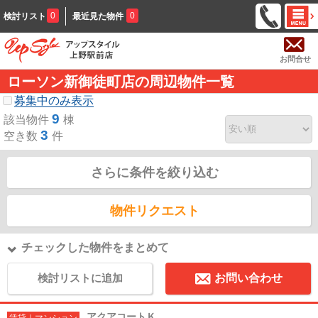
0
0
検討リスト
最近見た物件
お問合せ
ローソン新御徒町店の周辺物件一覧
募集中のみ表示
9
該当物件
棟
3
空き数
件
さらに条件を絞り込む
物件リクエスト
チェックした物件をまとめて
検討リストに追加
お問い合わせ
アクアコートＫ
賃貸｜マンション