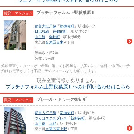
プラチナフォルム上野秋葉原Ⅱ
賃貸｜マンション
都営大江戸線
「
新御徒町
」駅 徒歩3分
日比谷線
「
仲御徒町
」駅 徒歩6分
山手線
「
御徒町
」駅 徒歩9分
東京都
台東区
台東
４丁目
-
築年数：築2年
階数：5階建
経験豊富なスタッフがご希望に沿ってお部屋をご提案♪ネット無料 ご来店のご予
約はお電話もしくは下記ご予約フォームよりお願いします。
現在空室情報がありません。
プラチナフォルム上野秋葉原Ⅱへのお問い合わせはこちら
プレール・ドゥーク御徒町
賃貸｜マンション
都営大江戸線
「
新御徒町
」駅 徒歩4分
つくばエクスプレス
「
新御徒町
」駅 徒歩4分
山手線
「
上野
」駅 徒歩6分
東京都
台東区
東上野
１丁目