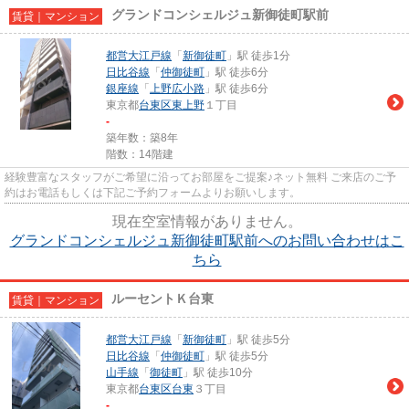
グランドコンシェルジュ新御徒町駅前
賃貸｜マンション
都営大江戸線
「
新御徒町
」駅 徒歩1分
日比谷線
「
仲御徒町
」駅 徒歩6分
銀座線
「
上野広小路
」駅 徒歩6分
東京都
台東区
東上野
１丁目
-
築年数：築8年
階数：14階建
経験豊富なスタッフがご希望に沿ってお部屋をご提案♪ネット無料 ご来店のご予
約はお電話もしくは下記ご予約フォームよりお願いします。
現在空室情報がありません。
グランドコンシェルジュ新御徒町駅前へのお問い合わせはこ
ちら
ルーセントＫ台東
賃貸｜マンション
都営大江戸線
「
新御徒町
」駅 徒歩5分
日比谷線
「
仲御徒町
」駅 徒歩5分
山手線
「
御徒町
」駅 徒歩10分
東京都
台東区
台東
３丁目
-