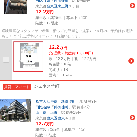
日比谷線
「
仲御徒町
」駅 徒歩5分
東京都
台東区
東上野
１丁目
12.2
万円
築年数：築20年 ｜募集中：
1室
階数：12階建
経験豊富なスタッフがご希望に沿ってお部屋をご提案♪ ご来店のご予約はお電話
もしくは下記ご予約フォームよりお願いします。
12.2
万
円
(管理費・共益費 10,000円)
敷：12.2万円｜礼：12.2万円
所在階：10階
間取り：1R
面積：30.64㎡
ジュネス竹町
賃貸｜アパート
都営大江戸線
「
新御徒町
」駅 徒歩3分
日比谷線
「
仲御徒町
」駅 徒歩3分
山手線
「
上野
」駅 徒歩15分
東京都
台東区
台東
４丁目
12.7
万円
築年数：築5年 ｜募集中：
1室
階数：3階建