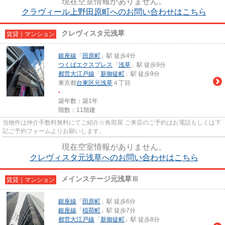
現在空室情報がありません。
クラヴィール上野田原町へのお問い合わせはこちら
クレヴィスタ元浅草
賃貸｜マンション
銀座線
「
田原町
」駅 徒歩4分
つくばエクスプレス
「
浅草
」駅 徒歩9分
都営大江戸線
「
新御徒町
」駅 徒歩9分
東京都
台東区
元浅草
４丁目
-
築年数：築1年
階数：11階建
当物件は仲介手数料無料にてご紹介☆角部屋 ご来店のご予約はお電話もしくは下
記ご予約フォームよりお願いします。
現在空室情報がありません。
クレヴィスタ元浅草へのお問い合わせはこちら
メインステージ元浅草Ⅲ
賃貸｜マンション
銀座線
「
田原町
」駅 徒歩6分
銀座線
「
稲荷町
」駅 徒歩7分
都営大江戸線
「
新御徒町
」駅 徒歩8分