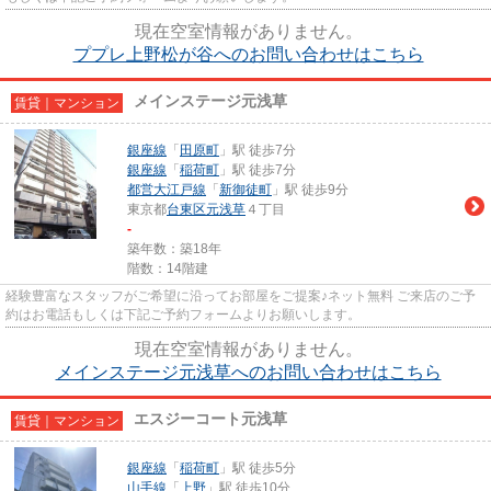
現在空室情報がありません。
ププレ上野松が谷へのお問い合わせはこちら
メインステージ元浅草
賃貸｜マンション
銀座線
「
田原町
」駅 徒歩7分
銀座線
「
稲荷町
」駅 徒歩7分
都営大江戸線
「
新御徒町
」駅 徒歩9分
東京都
台東区
元浅草
４丁目
-
築年数：築18年
階数：14階建
経験豊富なスタッフがご希望に沿ってお部屋をご提案♪ネット無料 ご来店のご予
約はお電話もしくは下記ご予約フォームよりお願いします。
現在空室情報がありません。
メインステージ元浅草へのお問い合わせはこちら
エスジーコート元浅草
賃貸｜マンション
銀座線
「
稲荷町
」駅 徒歩5分
山手線
「
上野
」駅 徒歩10分