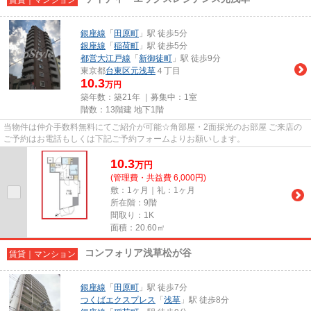
銀座線
「
田原町
」駅 徒歩5分
銀座線
「
稲荷町
」駅 徒歩5分
都営大江戸線
「
新御徒町
」駅 徒歩9分
東京都
台東区
元浅草
４丁目
10.3
万円
築年数：築21年 ｜募集中：
1室
階数：13階建 地下1階
当物件は仲介手数料無料にてご紹介が可能☆角部屋・2面採光のお部屋 ご来店の
ご予約はお電話もしくは下記ご予約フォームよりお願いします。
10.3
万
円
(管理費・共益費 6,000円)
敷：1ヶ月｜礼：1ヶ月
所在階：9階
間取り：1K
面積：20.60㎡
コンフォリア浅草松が谷
賃貸｜マンション
銀座線
「
田原町
」駅 徒歩7分
つくばエクスプレス
「
浅草
」駅 徒歩8分