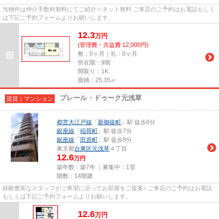
当物件は仲介手数料無料にてご紹介☆ネット無料 ご来店のご予約はお電話もしく
は下記ご予約フォームよりお願いします。
12.3
万
円
(管理費・共益費 12,000円)
敷：0ヶ月｜礼：0ヶ月
所在階：9階
間取り：1K
面積：25.35㎡
プレール・ドゥーク元浅草
賃貸｜マンション
都営大江戸線
「
新御徒町
」駅 徒歩6分
銀座線
「
稲荷町
」駅 徒歩7分
銀座線
「
田原町
」駅 徒歩9分
東京都
台東区
元浅草
４丁目
12.6
万円
築年数：築7年 ｜募集中：
1室
階数：14階建
経験豊富なスタッフがご希望に沿ってお部屋をご提案♪ ご来店のご予約はお電話
もしくは下記ご予約フォームよりお願いします。
12.6
万
円