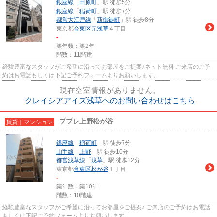
銀座線
「
田原町
」駅 徒歩5分
銀座線
「
稲荷町
」駅 徒歩7分
都営大江戸線
「
新御徒町
」駅 徒歩8分
東京都
台東区
元浅草
４丁目
-
築年数：築2年
階数：11階建
経験豊富なスタッフがご希望に沿ってお部屋をご提案♪ネット無料 ご来店のご予
約はお電話もしくは下記ご予約フォームよりお願いします。
現在空室情報がありません。
クレイシアアイズ浅草へのお問い合わせはこちら
ププレ上野松が谷
賃貸｜マンション
銀座線
「
稲荷町
」駅 徒歩7分
山手線
「
上野
」駅 徒歩10分
都営浅草線
「
浅草
」駅 徒歩12分
東京都
台東区
松が谷
１丁目
-
築年数：築10年
階数：10階建
経験豊富なスタッフがご希望に沿ってお部屋をご提案♪ ご来店のご予約はお電話
もしくは下記ご予約フォームよりお願いします。