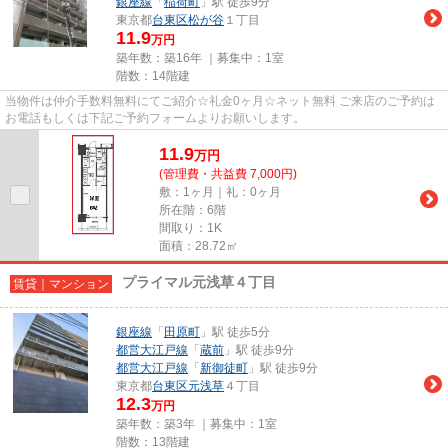
銀座線
「
稲荷町
」駅 徒歩9分
東京都
台東区
松が谷
１丁目
11.9
万円
築年数：築16年 ｜募集中：
1室
階数：14階建
当物件は仲介手数料無料にてご紹介☆礼金0ヶ月☆ネット無料 ご来店のご予約は
お電話もしくは下記ご予約フォームよりお願いします。
11.9
万
円
(管理費・共益費 7,000円)
敷：1ヶ月｜礼：0ヶ月
所在階：6階
間取り：1K
面積：28.72㎡
プライマル元浅草４丁目
賃貸｜マンション
銀座線
「
田原町
」駅 徒歩5分
都営大江戸線
「
蔵前
」駅 徒歩9分
都営大江戸線
「
新御徒町
」駅 徒歩9分
東京都
台東区
元浅草
４丁目
12.3
万円
築年数：築3年 ｜募集中：
1室
階数：13階建