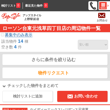
0
0
検討リスト
最近見た物件
お問合せ
ローソン台東元浅草四丁目店の周辺物件一覧
募集中のみ表示
14
該当物件
棟
4
空き数
件
さらに条件を絞り込む
物件リクエスト
チェックした物件をまとめて
検討リストに追加
お問い合わせ
ケイディーエックスレジデンス元浅草
賃貸｜マンション