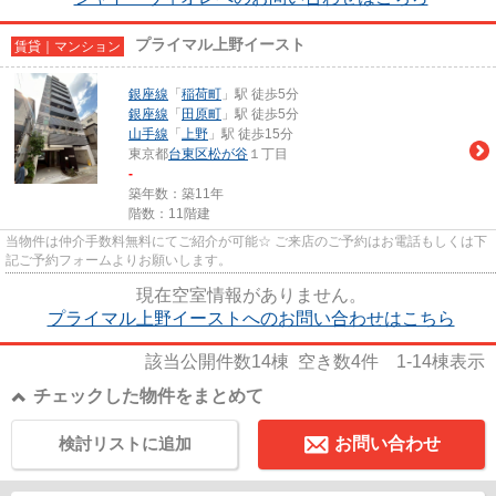
プライマル上野イースト
賃貸｜マンション
銀座線
「
稲荷町
」駅 徒歩5分
銀座線
「
田原町
」駅 徒歩5分
山手線
「
上野
」駅 徒歩15分
東京都
台東区
松が谷
１丁目
-
築年数：築11年
階数：11階建
当物件は仲介手数料無料にてご紹介が可能☆ ご来店のご予約はお電話もしくは下
記ご予約フォームよりお願いします。
現在空室情報がありません。
プライマル上野イーストへのお問い合わせはこちら
該当公開件数
14
棟 空き数
4
件
1-14
棟表示
チェックした物件をまとめて
検討リストに追加
お問い合わせ