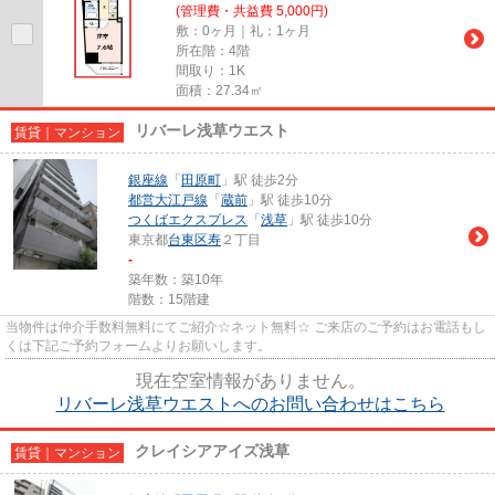
(管理費・共益費 5,000円)
敷：0ヶ月｜礼：1ヶ月
所在階：4階
間取り：1K
面積：27.34㎡
リバーレ浅草ウエスト
賃貸｜マンション
銀座線
「
田原町
」駅 徒歩2分
都営大江戸線
「
蔵前
」駅 徒歩10分
つくばエクスプレス
「
浅草
」駅 徒歩10分
東京都
台東区
寿
２丁目
-
築年数：築10年
階数：15階建
当物件は仲介手数料無料にてご紹介☆ネット無料☆ ご来店のご予約はお電話もし
くは下記ご予約フォームよりお願いします。
現在空室情報がありません。
リバーレ浅草ウエストへのお問い合わせはこちら
クレイシアアイズ浅草
賃貸｜マンション