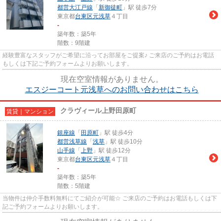
都営大江戸線
「
新御徒町
」駅 徒歩7分
東京都
台東区
元浅草
４丁目
-
築年数：築5年
階数：9階建
経験豊富なスタッフがご希望に沿ってお部屋をご提案♪ ご来店のご予約はお電話
もしくは下記ご予約フォームよりお願いします。
現在空室情報がありません。
エスジーコート元浅草へのお問い合わせはこちら
クラヴィール上野田原町
賃貸｜マンション
銀座線
「
田原町
」駅 徒歩4分
都営浅草線
「
浅草
」駅 徒歩10分
山手線
「
上野
」駅 徒歩12分
東京都
台東区
元浅草
４丁目
-
築年数：築5年
階数：5階建
当物件は仲介手数料無料にてご紹介が可能☆ ご来店のご予約はお電話もしくは下
記ご予約フォームよりお願いします。