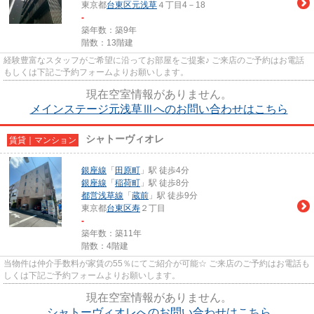
東京都
台東区
元浅草
４丁目4－18
-
築年数：築9年
階数：13階建
経験豊富なスタッフがご希望に沿ってお部屋をご提案♪ ご来店のご予約はお電話
もしくは下記ご予約フォームよりお願いします。
現在空室情報がありません。
メインステージ元浅草Ⅲへのお問い合わせはこちら
シャトーヴィオレ
賃貸｜マンション
銀座線
「
田原町
」駅 徒歩4分
銀座線
「
稲荷町
」駅 徒歩8分
都営浅草線
「
蔵前
」駅 徒歩9分
東京都
台東区
寿
２丁目
-
築年数：築11年
階数：4階建
当物件は仲介手数料が家賃の55％にてご紹介が可能☆ ご来店のご予約はお電話も
しくは下記ご予約フォームよりお願いします。
現在空室情報がありません。
シャトーヴィオレへのお問い合わせはこちら