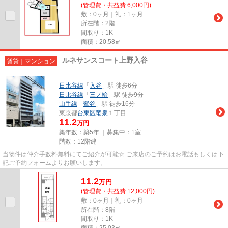
(管理費・共益費 6,000円)
敷：0ヶ月｜礼：1ヶ月
所在階：2階
間取り：1K
面積：20.58㎡
ルネサンスコート上野入谷
賃貸｜マンション
日比谷線
「
入谷
」駅 徒歩6分
日比谷線
「
三ノ輪
」駅 徒歩9分
山手線
「
鶯谷
」駅 徒歩16分
東京都
台東区
竜泉
１丁目
11.2
万円
築年数：築5年 ｜募集中：
1室
階数：12階建
当物件は仲介手数料無料にてご紹介が可能☆ ご来店のご予約はお電話もしくは下
記ご予約フォームよりお願いします。
11.2
万
円
(管理費・共益費 12,000円)
敷：0ヶ月｜礼：0ヶ月
所在階：8階
間取り：1K
面積：25.03㎡