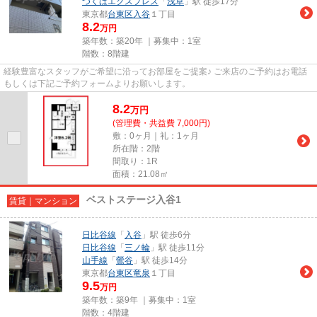
つくばエクスプレス
「
浅草
」駅 徒歩17分
東京都
台東区
入谷
１丁目
8.2
万円
築年数：築20年 ｜募集中：
1室
階数：8階建
経験豊富なスタッフがご希望に沿ってお部屋をご提案♪ ご来店のご予約はお電話
もしくは下記ご予約フォームよりお願いします。
8.2
万
円
(管理費・共益費 7,000円)
敷：0ヶ月｜礼：1ヶ月
所在階：2階
間取り：1R
面積：21.08㎡
ベストステージ入谷1
賃貸｜マンション
日比谷線
「
入谷
」駅 徒歩6分
日比谷線
「
三ノ輪
」駅 徒歩11分
山手線
「
鶯谷
」駅 徒歩14分
東京都
台東区
竜泉
１丁目
9.5
万円
築年数：築9年 ｜募集中：
1室
階数：4階建