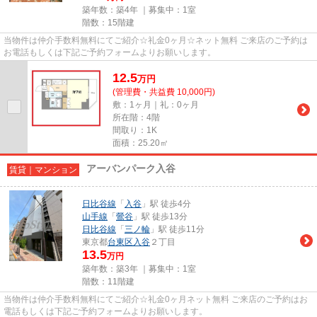
築年数：築4年 ｜募集中：
1室
階数：15階建
当物件は仲介手数料無料にてご紹介☆礼金0ヶ月☆ネット無料 ご来店のご予約は
お電話もしくは下記ご予約フォームよりお願いします。
12.5
万
円
(管理費・共益費 10,000円)
敷：1ヶ月｜礼：0ヶ月
所在階：4階
間取り：1K
面積：25.20㎡
アーバンパーク入谷
賃貸｜マンション
日比谷線
「
入谷
」駅 徒歩4分
山手線
「
鶯谷
」駅 徒歩13分
日比谷線
「
三ノ輪
」駅 徒歩11分
東京都
台東区
入谷
２丁目
13.5
万円
築年数：築3年 ｜募集中：
1室
階数：11階建
当物件は仲介手数料無料にてご紹介☆礼金0ヶ月ネット無料 ご来店のご予約はお
電話もしくは下記ご予約フォームよりお願いします。