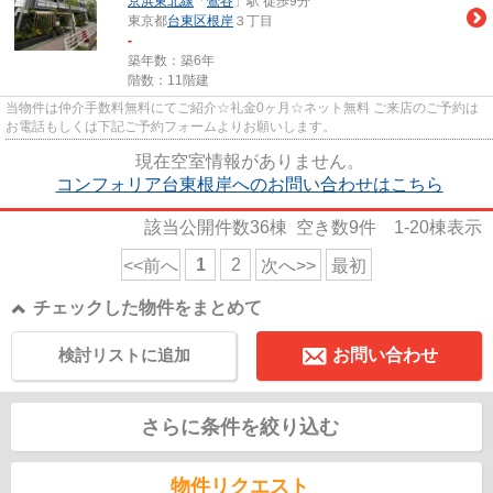
京浜東北線
「
鶯谷
」駅 徒歩9分
東京都
台東区
根岸
３丁目
-
築年数：築6年
階数：11階建
当物件は仲介手数料無料にてご紹介☆礼金0ヶ月☆ネット無料 ご来店のご予約は
お電話もしくは下記ご予約フォームよりお願いします。
現在空室情報がありません。
コンフォリア台東根岸へのお問い合わせはこちら
該当公開件数
36
棟 空き数
9
件
1-20
棟表示
1
2
<<前へ
次へ>>
最初
チェックした物件をまとめて
検討リストに追加
お問い合わせ
さらに条件を絞り込む
物件リクエスト