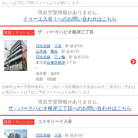
もしくは下記ご予約フォームよりお願いします。
現在空室情報がありません。
ドゥーエ入谷Ⅰへのお問い合わせはこちら
ザ・パークハビオ根岸三丁目
賃貸｜マンション
日比谷線
「
入谷
」駅 徒歩5分
山手線
「
鶯谷
」駅 徒歩7分
日比谷線
「
三ノ輪
」駅 徒歩15分
東京都
台東区
根岸
３丁目
-
築年数：築9年
階数：8階建
当物件は仲介手数料無料にてご紹介☆消音機能付き楽器のみ可 ご来店のご予約は
お電話もしくは下記ご予約フォームよりお願いします。
現在空室情報がありません。
ザ・パークハビオ根岸三丁目へのお問い合わせはこちら
コスモリード入谷
賃貸｜マンション
日比谷線
「
入谷
」駅 徒歩3分