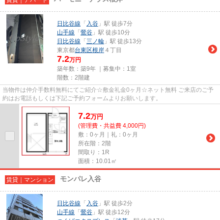
日比谷線
「
入谷
」駅 徒歩7分
山手線
「
鶯谷
」駅 徒歩10分
日比谷線
「
三ノ輪
」駅 徒歩13分
東京都
台東区
根岸
４丁目
7.2
万円
築年数：築9年 ｜募集中：
1室
階数：2階建
当物件は仲介手数料無料にてご紹介☆敷金礼金0ヶ月☆ネット無料 ご来店のご予
約はお電話もしくは下記ご予約フォームよりお願いします。
7.2
万
円
(管理費・共益費 4,000円)
敷：0ヶ月｜礼：0ヶ月
所在階：2階
間取り：1R
面積：10.01㎡
モンパレ入谷
賃貸｜マンション
日比谷線
「
入谷
」駅 徒歩2分
山手線
「
鶯谷
」駅 徒歩12分