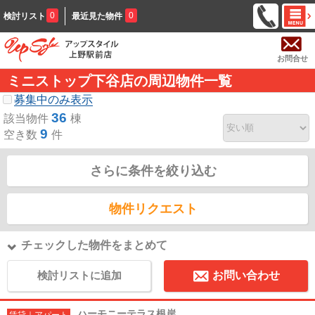
0
0
検討リスト
最近見た物件
お問合せ
ミニストップ下谷店の周辺物件一覧
募集中のみ表示
36
該当物件
棟
9
空き数
件
さらに条件を絞り込む
物件リクエスト
チェックした物件をまとめて
検討リストに追加
お問い合わせ
ハーモニーテラス根岸
賃貸｜アパート