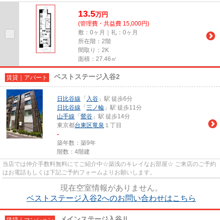
13.5
万
円
(管理費・共益費 15,000円)
敷：0ヶ月｜礼：0ヶ月
所在階：2階
間取り：2K
面積：27.46㎡
ベストステージ入谷2
賃貸｜アパート
日比谷線
「
入谷
」駅 徒歩6分
日比谷線
「
三ノ輪
」駅 徒歩11分
山手線
「
鶯谷
」駅 徒歩14分
東京都
台東区
竜泉
１丁目
-
築年数：築9年
階数：4階建
当店では仲介手数料無料にてご紹介中☆築浅のキレイなお部屋☆ ご来店のご予約
はお電話もしくは下記ご予約フォームよりお願いします。
現在空室情報がありません。
ベストステージ入谷2へのお問い合わせはこちら
メインステージ入谷Ⅱ
賃貸｜マンション