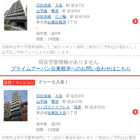
日比谷線
「
入谷
」駅 徒歩7分
山手線
「
鶯谷
」駅 徒歩8分
日比谷線
「
三ノ輪
」駅 徒歩14分
東京都
台東区
根岸
３丁目
-
築年数：築5年
階数：14階建
当物件は仲介手数料無料にてご紹介☆ネット無料 ご来店のご予約はお電話もしく
は下記ご予約フォームよりお願いします。
現在空室情報がありません。
プライムアーバン台東根岸へのお問い合わせはこちら
ドゥーエ入谷Ⅰ
賃貸｜マンション
日比谷線
「
入谷
」駅 徒歩3分
山手線
「
鶯谷
」駅 徒歩13分
つくばエクスプレス
「
浅草
」駅 徒歩15分
東京都
台東区
入谷
２丁目
-
築年数：築2年
階数：12階建
当物件は仲介手数料無料にてご紹介☆敷金礼金0ヶ月☆ ご来店のご予約はお電話