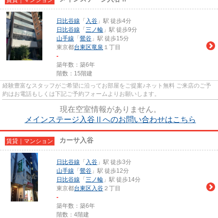
日比谷線
「
入谷
」駅 徒歩4分
日比谷線
「
三ノ輪
」駅 徒歩9分
山手線
「
鶯谷
」駅 徒歩15分
東京都
台東区
竜泉
１丁目
-
築年数：築6年
階数：15階建
経験豊富なスタッフがご希望に沿ってお部屋をご提案♪ネット無料 ご来店のご予
約はお電話もしくは下記ご予約フォームよりお願いします。
現在空室情報がありません。
メインステージ入谷Ⅱへのお問い合わせはこちら
カーサ入谷
賃貸｜マンション
日比谷線
「
入谷
」駅 徒歩3分
山手線
「
鶯谷
」駅 徒歩12分
日比谷線
「
三ノ輪
」駅 徒歩14分
東京都
台東区
入谷
２丁目
-
築年数：築6年
階数：4階建