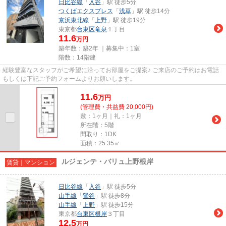
日比谷線
「
入谷
」駅 徒歩5分
つくばエクスプレス
「
浅草
」駅 徒歩14分
京浜東北線
「
上野
」駅 徒歩19分
東京都
台東区
竜泉
１丁目
11.6
万円
築年数：築2年 ｜募集中：
1室
階数：14階建
経験豊富なスタッフがご希望に沿ってお部屋をご提案♪ ご来店のご予約はお電話
もしくは下記ご予約フォームよりお願いします。
11.6
万
円
(管理費・共益費 20,000円)
敷：1ヶ月｜礼：1ヶ月
所在階：5階
間取り：1DK
面積：25.35㎡
ルジェンテ・バリュ上野根岸
賃貸｜マンション
日比谷線
「
入谷
」駅 徒歩5分
山手線
「
鶯谷
」駅 徒歩8分
山手線
「
上野
」駅 徒歩15分
東京都
台東区
根岸
３丁目
12.5
万円