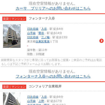
現在空室情報がありません。
カーサ ブリリアへのお問い合わせはこちら
フォンターナ入谷
賃貸｜マンション
日比谷線
「
入谷
」駅 徒歩4分
山手線
「
鶯谷
」駅 徒歩14分
日比谷線
「
三ノ輪
」駅 徒歩13分
東京都
台東区
竜泉
１丁目
-
築年数：築11年
階数：10階建
経験豊富なスタッフがご希望に沿ってお部屋をご提案♪ ご来店のご予約はお電話
もしくは下記ご予約フォームよりお願いします。
現在空室情報がありません。
フォンターナ入谷へのお問い合わせはこちら
コンフォリア台東根岸
賃貸｜マンション
日比谷線
「
入谷
」駅 徒歩6分
山手線
「
上野
」駅 徒歩17分