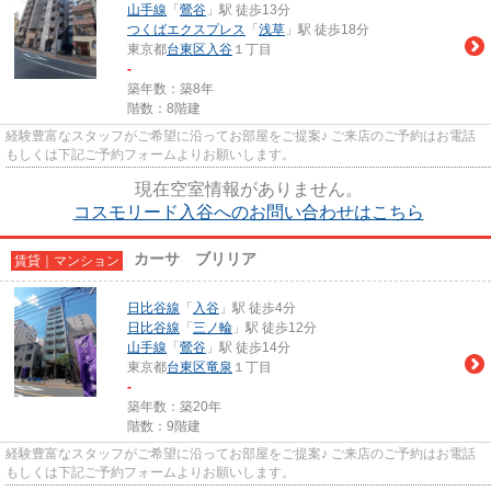
山手線
「
鶯谷
」駅 徒歩13分
つくばエクスプレス
「
浅草
」駅 徒歩18分
東京都
台東区
入谷
１丁目
-
築年数：築8年
階数：8階建
経験豊富なスタッフがご希望に沿ってお部屋をご提案♪ ご来店のご予約はお電話
もしくは下記ご予約フォームよりお願いします。
現在空室情報がありません。
コスモリード入谷へのお問い合わせはこちら
カーサ ブリリア
賃貸｜マンション
日比谷線
「
入谷
」駅 徒歩4分
日比谷線
「
三ノ輪
」駅 徒歩12分
山手線
「
鶯谷
」駅 徒歩14分
東京都
台東区
竜泉
１丁目
-
築年数：築20年
階数：9階建
経験豊富なスタッフがご希望に沿ってお部屋をご提案♪ ご来店のご予約はお電話
もしくは下記ご予約フォームよりお願いします。