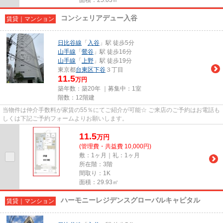
コンシェリアデュー入谷
賃貸｜マンション
日比谷線
「
入谷
」駅 徒歩5分
山手線
「
鶯谷
」駅 徒歩16分
山手線
「
上野
」駅 徒歩19分
東京都
台東区
下谷
３丁目
11.5
万円
築年数：築20年 ｜募集中：
1室
階数：12階建
当物件は仲介手数料が家賃の55％にてご紹介が可能☆ ご来店のご予約はお電話も
しくは下記ご予約フォームよりお願いします。
11.5
万
円
(管理費・共益費 10,000円)
敷：1ヶ月｜礼：1ヶ月
所在階：3階
間取り：1K
面積：29.93㎡
ハーモニーレジデンスグローバルキャピタル
賃貸｜マンション