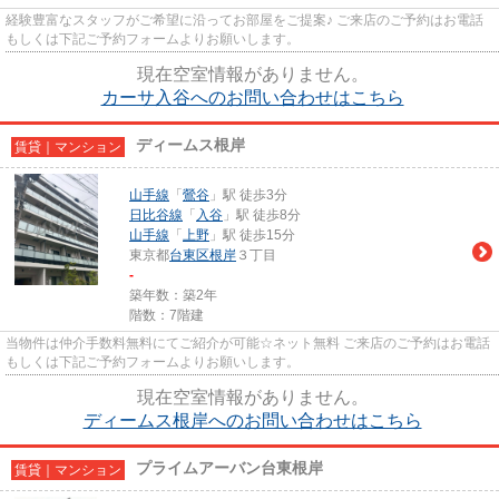
経験豊富なスタッフがご希望に沿ってお部屋をご提案♪ ご来店のご予約はお電話
もしくは下記ご予約フォームよりお願いします。
現在空室情報がありません。
カーサ入谷へのお問い合わせはこちら
ディームス根岸
賃貸｜マンション
山手線
「
鶯谷
」駅 徒歩3分
日比谷線
「
入谷
」駅 徒歩8分
山手線
「
上野
」駅 徒歩15分
東京都
台東区
根岸
３丁目
-
築年数：築2年
階数：7階建
当物件は仲介手数料無料にてご紹介が可能☆ネット無料 ご来店のご予約はお電話
もしくは下記ご予約フォームよりお願いします。
現在空室情報がありません。
ディームス根岸へのお問い合わせはこちら
プライムアーバン台東根岸
賃貸｜マンション