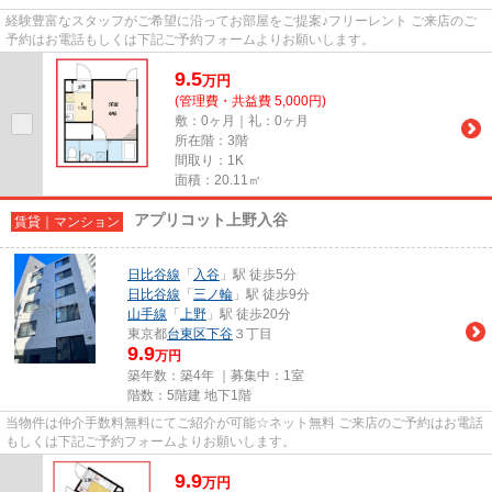
経験豊富なスタッフがご希望に沿ってお部屋をご提案♪フリーレント ご来店のご
予約はお電話もしくは下記ご予約フォームよりお願いします。
9.5
万
円
(管理費・共益費 5,000円)
敷：0ヶ月｜礼：0ヶ月
所在階：3階
間取り：1K
面積：20.11㎡
アプリコット上野入谷
賃貸｜マンション
日比谷線
「
入谷
」駅 徒歩5分
日比谷線
「
三ノ輪
」駅 徒歩9分
山手線
「
上野
」駅 徒歩20分
東京都
台東区
下谷
３丁目
9.9
万円
築年数：築4年 ｜募集中：
1室
階数：5階建 地下1階
当物件は仲介手数料無料にてご紹介が可能☆ネット無料 ご来店のご予約はお電話
もしくは下記ご予約フォームよりお願いします。
9.9
万
円