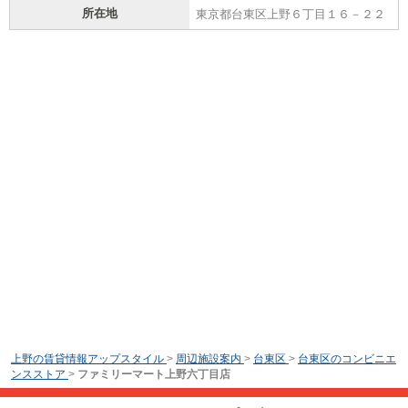
所在地
東京都台東区上野６丁目１６－２２
上野の賃貸情報アップスタイル
>
周辺施設案内
>
台東区
>
台東区のコンビニエ
ンスストア
>
ファミリーマート上野六丁目店