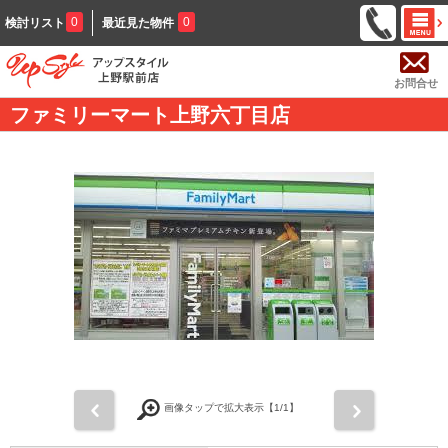
0
0
検討リスト
最近見た物件
お問合せ
ファミリーマート上野六丁目店
前
次
画像タップで拡大表示【
1
/1】