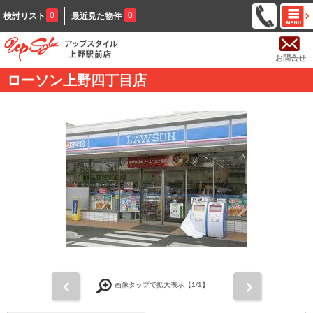
0
0
検討リスト
最近見た物件
お問合せ
ローソン上野四丁目店
前
次
画像タップで拡大表示【
1
/1】