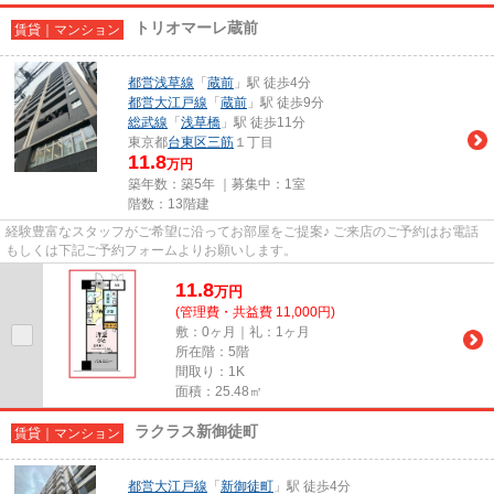
トリオマーレ蔵前
賃貸｜マンション
都営浅草線
「
蔵前
」駅 徒歩4分
都営大江戸線
「
蔵前
」駅 徒歩9分
総武線
「
浅草橋
」駅 徒歩11分
東京都
台東区
三筋
１丁目
11.8
万円
築年数：築5年 ｜募集中：
1室
階数：13階建
経験豊富なスタッフがご希望に沿ってお部屋をご提案♪ ご来店のご予約はお電話
もしくは下記ご予約フォームよりお願いします。
11.8
万
円
(管理費・共益費 11,000円)
敷：0ヶ月｜礼：1ヶ月
所在階：5階
間取り：1K
面積：25.48㎡
ラクラス新御徒町
賃貸｜マンション
都営大江戸線
「
新御徒町
」駅 徒歩4分