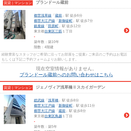
プランドール蔵前
賃貸｜マンション
都営浅草線
「
蔵前
」駅 徒歩6分
都営大江戸線
「
新御徒町
」駅 徒歩7分
銀座線
「
田原町
」駅 徒歩12分
東京都
台東区
三筋
１丁目
-
築年数：築10年
階数：4階建
経験豊富なスタッフがご希望に沿ってお部屋をご提案♪ ご来店のご予約はお電話
もしくは下記ご予約フォームよりお願いします。
現在空室情報がありません。
プランドール蔵前へのお問い合わせはこちら
ジェノヴィア浅草橋Ⅱスカイガーデン
賃貸｜マンション
総武線
「
浅草橋
」駅 徒歩8分
都営大江戸線
「
新御徒町
」駅 徒歩11分
都営大江戸線
「
蔵前
」駅 徒歩8分
東京都
台東区
鳥越
１丁目
-
築年数：築5年