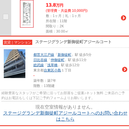
13.8
万
円
(管理費・共益費 10,000円)
敷：1ヶ月｜礼：1ヶ月
所在階：11階
間取り：2K
面積：30.00㎡
ステージグランデ新御徒町アジールコート
賃貸｜マンション
都営大江戸線
「
新御徒町
」駅 徒歩5分
日比谷線
「
仲御徒町
」駅 徒歩11分
総武線
「
浅草橋
」駅 徒歩12分
東京都
台東区
小島
１丁目
-
築年数：築7年
階数：13階建
経験豊富なスタッフがご希望に沿ってお部屋をご提案♪ネット無料 ご来店のご予
約はお電話もしくは下記ご予約フォームよりお願いします。
現在空室情報がありません。
ステージグランデ新御徒町アジールコートへのお問い合わせ
はこちら