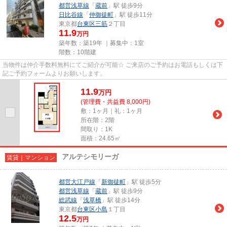
都営浅草線
「
蔵前
」駅 徒歩9分
日比谷線
「
仲御徒町
」駅 徒歩11分
東京都
台東区
三筋
２丁目
11.9
万円
築年数：築19年 ｜募集中：
1室
階数：10階建
当物件は仲介手数料無料にてご紹介が可能☆ ご来店のご予約はお電話もしくは下
記ご予約フォームよりお願いします。
11.9
万
円
(管理費・共益費 8,000円)
敷：1ヶ月｜礼：1ヶ月
所在階：2階
間取り：1K
面積：24.65㎡
アルテシモリーガ
賃貸｜マンション
都営大江戸線
「
新御徒町
」駅 徒歩5分
都営浅草線
「
蔵前
」駅 徒歩9分
総武線
「
浅草橋
」駅 徒歩14分
東京都
台東区
小島
１丁目
12.5
万円