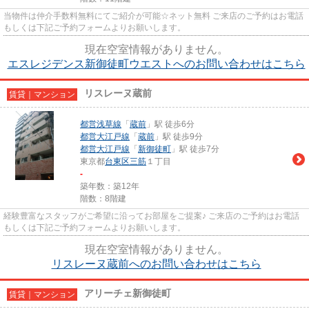
当物件は仲介手数料無料にてご紹介が可能☆ネット無料 ご来店のご予約はお電話
もしくは下記ご予約フォームよりお願いします。
現在空室情報がありません。
エスレジデンス新御徒町ウエストへのお問い合わせはこちら
リスレーヌ蔵前
賃貸｜マンション
都営浅草線
「
蔵前
」駅 徒歩6分
都営大江戸線
「
蔵前
」駅 徒歩9分
都営大江戸線
「
新御徒町
」駅 徒歩7分
東京都
台東区
三筋
１丁目
-
築年数：築12年
階数：8階建
経験豊富なスタッフがご希望に沿ってお部屋をご提案♪ ご来店のご予約はお電話
もしくは下記ご予約フォームよりお願いします。
現在空室情報がありません。
リスレーヌ蔵前へのお問い合わせはこちら
アリーチェ新御徒町
賃貸｜マンション