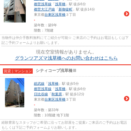
都営浅草線
「
浅草橋
」駅 徒歩6分
都営大江戸線
「
新御徒町
」駅 徒歩14分
東京都
台東区
浅草橋
３丁目
-
築年数：築9年
階数：7階建
当物件は仲介手数料無料にてご紹介が可能☆ ご来店のご予約はお電話もしくは下
記ご予約フォームよりお願いします。
現在空室情報がありません。
グランツアズマ浅草橋へのお問い合わせはこちら
シティコープ浅草橋Ⅲ
賃貸｜マンション
総武線
「
浅草橋
」駅 徒歩5分
都営浅草線
「
浅草橋
」駅 徒歩6分
日比谷線
「
秋葉原
」駅 徒歩12分
東京都
台東区
浅草橋
３丁目
-
築年数：築33年
階数：10階建 地下1階
経験豊富なスタッフがご希望に沿ってお部屋をご提案♪ ご来店のご予約はお電話
もしくは下記ご予約フォームよりお願いします。