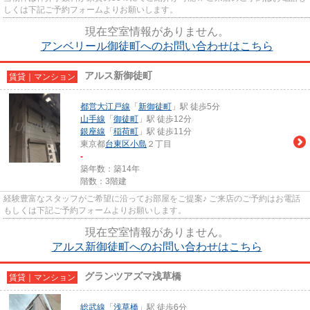
しくは下記ご予約フォームよりお願いします。
現在空室情報がありません。
アンベリール御徒町へのお問い合わせはこちら
アルス新御徒町
賃貸｜マンション
都営大江戸線
「
新御徒町
」駅 徒歩5分
山手線
「
御徒町
」駅 徒歩12分
銀座線
「
稲荷町
」駅 徒歩11分
東京都
台東区
小島
２丁目
-
築年数：築14年
階数：3階建
経験豊富なスタッフがご希望に沿ってお部屋をご提案♪ ご来店のご予約はお電話
もしくは下記ご予約フォームよりお願いします。
現在空室情報がありません。
アルス新御徒町へのお問い合わせはこちら
グランツアズマ浅草橋
賃貸｜マンション
総武線
「
浅草橋
」駅 徒歩6分