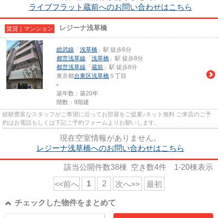
ライブフラット蔵前へのお問い合わせはこちら
レジーナ浅草橋
賃貸｜マンション
総武線
「
浅草橋
」駅 徒歩6分
都営浅草線
「
浅草橋
」駅 徒歩8分
都営浅草線
「
蔵前
」駅 徒歩8分
東京都
台東区
浅草橋
５丁目
-
築年数：築20年
階数：9階建
経験豊富なスタッフがご希望に沿ってお部屋をご提案♪ネット無料 ご来店のご予
約はお電話もしくは下記ご予約フォームよりお願いします。
現在空室情報がありません。
レジーナ浅草橋へのお問い合わせはこちら
該当公開件数
38
棟 空き数
4
件
1-20
棟表示
1
2
<<前へ
次へ>>
最初
チェックした物件をまとめて