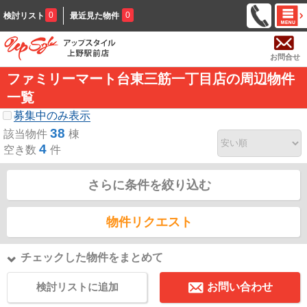
0
0
検討リスト
最近見た物件
お問合せ
ファミリーマート台東三筋一丁目店の周辺物件
一覧
募集中のみ表示
38
該当物件
棟
4
空き数
件
さらに条件を絞り込む
物件リクエスト
チェックした物件をまとめて
検討リストに追加
お問い合わせ