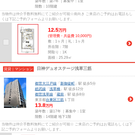
築年数：築7年 ｜募集中：
1室
階数：10階建
当物件は仲介手数料無料にてご紹介が可能☆南向き ご来店のご予約はお電話もし
くは下記ご予約フォームよりお願いします。
12.5
万
円
(管理費・共益費 10,000円)
敷：1ヶ月｜礼：1ヶ月
所在階：7階
間取り：1K
面積：25.29㎡
日神デュオステージ浅草三筋
賃貸｜マンション
都営大江戸線
「
新御徒町
」駅 徒歩5分
総武線
「
浅草橋
」駅 徒歩12分
都営浅草線
「
蔵前
」駅 徒歩8分
東京都
台東区
三筋
１丁目
13.8
万円
築年数：築17年 ｜募集中：
1室
階数：14階建 地下1階
当物件は仲介手数料無料にてご紹介が可能☆ ご来店のご予約はお電話もしくは下
記ご予約フォームよりお願いします。