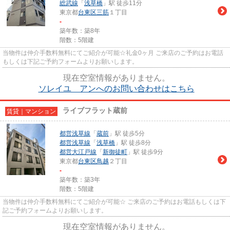
総武線
「
浅草橋
」駅 徒歩11分
東京都
台東区
三筋
１丁目
-
築年数：築8年
階数：5階建
当物件は仲介手数料無料にてご紹介が可能☆礼金0ヶ月 ご来店のご予約はお電話
もしくは下記ご予約フォームよりお願いします。
現在空室情報がありません。
ソレイユ アンへのお問い合わせはこちら
ライブフラット蔵前
賃貸｜マンション
都営浅草線
「
蔵前
」駅 徒歩5分
都営浅草線
「
浅草橋
」駅 徒歩8分
都営大江戸線
「
新御徒町
」駅 徒歩9分
東京都
台東区
鳥越
２丁目
-
築年数：築3年
階数：5階建
当物件は仲介手数料無料にてご紹介が可能☆ ご来店のご予約はお電話もしくは下
記ご予約フォームよりお願いします。
現在空室情報がありません。