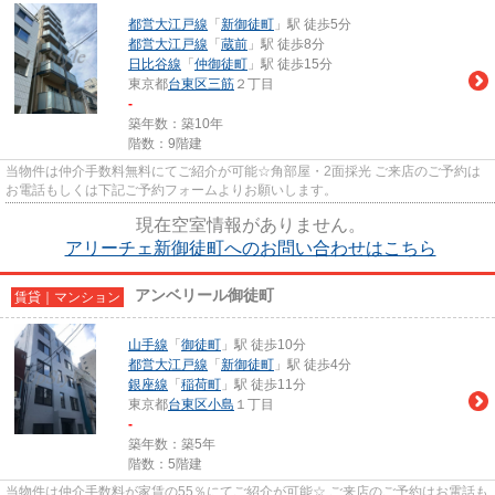
都営大江戸線
「
新御徒町
」駅 徒歩5分
都営大江戸線
「
蔵前
」駅 徒歩8分
日比谷線
「
仲御徒町
」駅 徒歩15分
東京都
台東区
三筋
２丁目
-
築年数：築10年
階数：9階建
当物件は仲介手数料無料にてご紹介が可能☆角部屋・2面採光 ご来店のご予約は
お電話もしくは下記ご予約フォームよりお願いします。
現在空室情報がありません。
アリーチェ新御徒町へのお問い合わせはこちら
アンベリール御徒町
賃貸｜マンション
山手線
「
御徒町
」駅 徒歩10分
都営大江戸線
「
新御徒町
」駅 徒歩4分
銀座線
「
稲荷町
」駅 徒歩11分
東京都
台東区
小島
１丁目
-
築年数：築5年
階数：5階建
当物件は仲介手数料が家賃の55％にてご紹介が可能☆ ご来店のご予約はお電話も