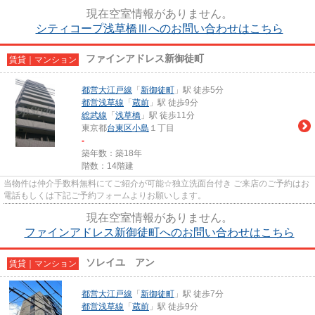
現在空室情報がありません。
シティコープ浅草橋Ⅲへのお問い合わせはこちら
ファインアドレス新御徒町
賃貸｜マンション
都営大江戸線
「
新御徒町
」駅 徒歩5分
都営浅草線
「
蔵前
」駅 徒歩9分
総武線
「
浅草橋
」駅 徒歩11分
東京都
台東区
小島
１丁目
-
築年数：築18年
階数：14階建
当物件は仲介手数料無料にてご紹介が可能☆独立洗面台付き ご来店のご予約はお
電話もしくは下記ご予約フォームよりお願いします。
現在空室情報がありません。
ファインアドレス新御徒町へのお問い合わせはこちら
ソレイユ アン
賃貸｜マンション
都営大江戸線
「
新御徒町
」駅 徒歩7分
都営浅草線
「
蔵前
」駅 徒歩9分