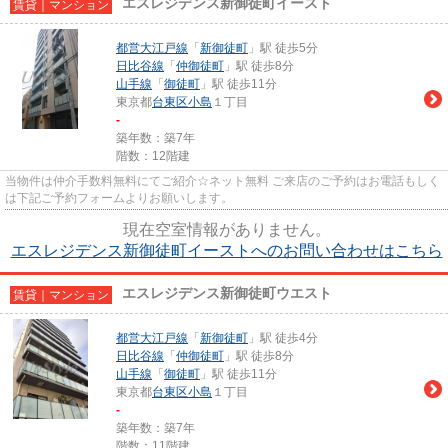
エスレジデンス新御徒町イースト
賃貸｜マンション
都営大江戸線
「
新御徒町
」駅 徒歩5分
日比谷線
「
仲御徒町
」駅 徒歩8分
山手線
「
御徒町
」駅 徒歩11分
東京都
台東区
小島
１丁目
-
築年数：築7年
階数：12階建
当物件は仲介手数料無料にてご紹介☆ネット無料 ご来店のご予約はお電話もしく
は下記ご予約フォームよりお願いします。
現在空室情報がありません。
エスレジデンス新御徒町イーストへのお問い合わせはこちら
エスレジデンス新御徒町ウエスト
賃貸｜マンション
都営大江戸線
「
新御徒町
」駅 徒歩4分
日比谷線
「
仲御徒町
」駅 徒歩8分
山手線
「
御徒町
」駅 徒歩11分
東京都
台東区
小島
１丁目
-
築年数：築7年
階数：11階建