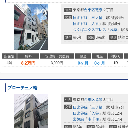
東京都
台東区
竜泉
２丁目
住所
交通
日比谷線
「
三ノ輪
」駅 徒歩6分
日比谷線
「
入谷
」駅 徒歩8分
つくばエクスプレス
「
浅草
」駅 
築6年
5階建
鉄筋
築年
階数
構造
所在階
賃料
管理費・共益費
敷金
礼金
間取り
8.2
万円
0ヶ月
0ヶ月
4階
3,000円
1R
ブローテ三ノ輪
東京都
台東区
竜泉
３丁目
住所
交通
日比谷線
「
三ノ輪
」駅 徒歩7分
日比谷線
「
入谷
」駅 徒歩12分
常磐線
「
南千住
」駅 徒歩17分
築3年
5階建
鉄骨
築年
階数
構造