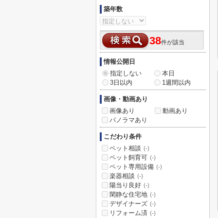
築年数
38
件が該当
情報公開日
指定しない
本日
3日以内
1週間以内
画像・動画あり
画像あり
動画あり
パノラマあり
こだわり条件
ペット相談
(-)
ペット飼育可
(-)
ペット専用設備
(-)
楽器相談
(-)
陽当り良好
(-)
閑静な住宅地
(-)
デザイナーズ
(-)
リフォーム済
(-)