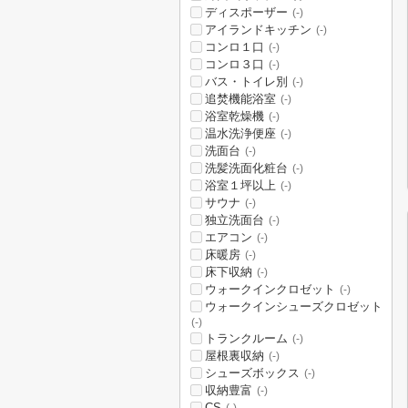
ディスポーザー
(-)
アイランドキッチン
(-)
コンロ１口
(-)
コンロ３口
(-)
バス・トイレ別
(-)
追焚機能浴室
(-)
浴室乾燥機
(-)
温水洗浄便座
(-)
洗面台
(-)
洗髪洗面化粧台
(-)
浴室１坪以上
(-)
サウナ
(-)
独立洗面台
(-)
エアコン
(-)
床暖房
(-)
床下収納
(-)
ウォークインクロゼット
(-)
ウォークインシューズクロゼット
(-)
トランクルーム
(-)
屋根裏収納
(-)
シューズボックス
(-)
収納豊富
(-)
CS