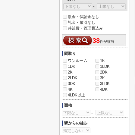
～
敷金・保証金なし
礼金・敷引なし
共益費・管理費込み
38
件が該当
間取り
ワンルーム
1K
1DK
1LDK
2K
2DK
2LDK
3K
3DK
3LDK
4K
4DK
4LDK以上
面積
～
駅からの徒歩