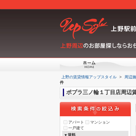
上野の賃貸情報アップスタイル
>
周辺
件
ポプラ三ノ輪１丁目店周辺賃
アパート
マンション
一戸建て
▼賃料