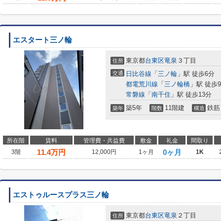
エスタート三ノ輪
東京都
台東区
竜泉
３丁目
住所
交通
日比谷線
「
三ノ輪
」駅 徒歩6分
都電荒川線
「
三ノ輪橋
」駅 徒歩
常磐線
「
南千住
」駅 徒歩13分
築5年
11階建
鉄筋
築年
階数
構造
所在階
賃料
管理費・共益費
敷金
礼金
間取り
11.4
万円
0ヶ月
3階
12,000円
1ヶ月
1K
エストゥルースプラス三ノ輪
東京都
台東区
竜泉
２丁目
住所