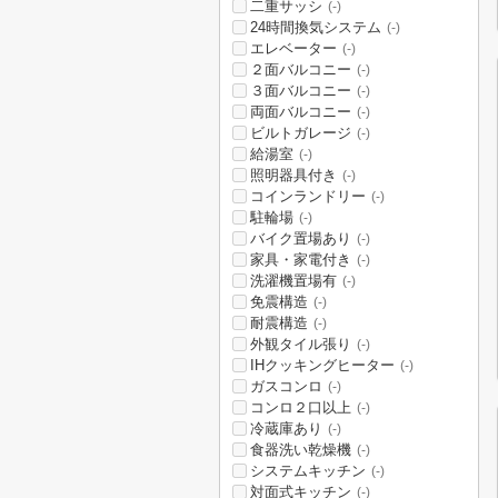
二重サッシ
(-)
24時間換気システム
(-)
エレベーター
(-)
２面バルコニー
(-)
３面バルコニー
(-)
両面バルコニー
(-)
ビルトガレージ
(-)
給湯室
(-)
照明器具付き
(-)
コインランドリー
(-)
駐輪場
(-)
バイク置場あり
(-)
家具・家電付き
(-)
洗濯機置場有
(-)
免震構造
(-)
耐震構造
(-)
外観タイル張り
(-)
IHクッキングヒーター
(-)
ガスコンロ
(-)
コンロ２口以上
(-)
冷蔵庫あり
(-)
食器洗い乾燥機
(-)
システムキッチン
(-)
対面式キッチン
(-)