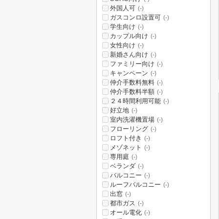
外国人可
(-)
ガスコンロ設置可
(-)
学生向け
(-)
カップル向け
(-)
女性向け
(-)
新婚さん向け
(-)
ファミリー向け
(-)
キャンペーン
(-)
仲介手数料無料
(-)
仲介手数料半額
(-)
２４時間利用可能
(-)
好立地
(-)
室内洗濯機置場
(-)
フローリング
(-)
ロフト付き
(-)
メゾネット
(-)
専用庭
(-)
ベランダ
(-)
バルコニー
(-)
ルーフバルコニー
(-)
出窓
(-)
都市ガス
(-)
オール電化
(-)