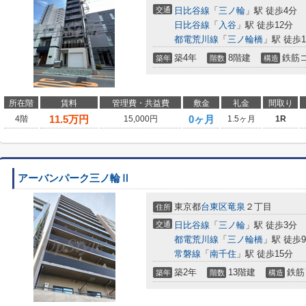
交通
日比谷線
「
三ノ輪
」駅 徒歩4分
日比谷線
「
入谷
」駅 徒歩12分
都電荒川線
「
三ノ輪橋
」駅 徒歩1
築4年
8階建
鉄筋
築年
階数
構造
所在階
賃料
管理費・共益費
敷金
礼金
間取り
11.5
万円
0ヶ月
4階
15,000円
1.5ヶ月
1R
アーバンパーク三ノ輪Ⅱ
東京都
台東区
竜泉
２丁目
住所
交通
日比谷線
「
三ノ輪
」駅 徒歩3分
都電荒川線
「
三ノ輪橋
」駅 徒歩
常磐線
「
南千住
」駅 徒歩15分
築2年
13階建
鉄筋
築年
階数
構造