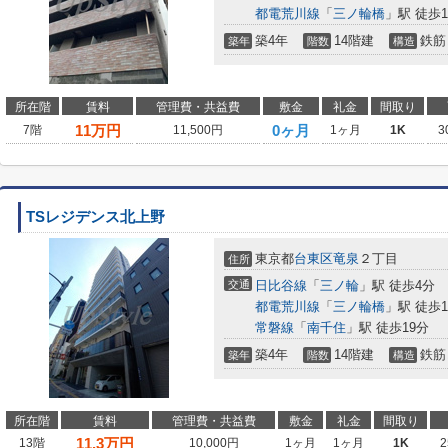
都電荒川線
「
三ノ輪橋
」駅 徒歩1
築4年
14階建
鉄筋
築年
階数
構造
所在階
賃料
管理費・共益費
敷金
礼金
間取り
11
万円
0ヶ月
7階
11,500円
1ヶ月
1K
3
TSレジデンス北上野
東京都
台東区
竜泉
２丁目
住所
交通
日比谷線
「
三ノ輪
」駅 徒歩4分
都電荒川線
「
三ノ輪橋
」駅 徒歩1
常磐線
「
南千住
」駅 徒歩19分
築4年
14階建
鉄筋
築年
階数
構造
所在階
賃料
管理費・共益費
敷金
礼金
間取り
11.3
万円
13階
10,000円
1ヶ月
1ヶ月
1K
2