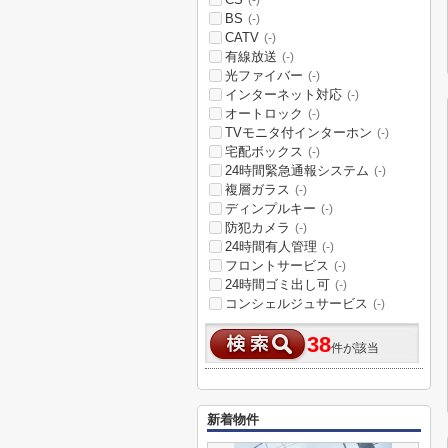
(-)
BS
(-)
CATV
(-)
有線放送
(-)
光ファイバー
(-)
インターネット対応
(-)
オートロック
(-)
TVモニタ付インターホン
(-)
宅配ボックス
(-)
24時間緊急通報システム
(-)
複層ガラス
(-)
ディンプルキー
(-)
防犯カメラ
(-)
24時間有人管理
(-)
フロントサービス
(-)
24時間ゴミ出し可
(-)
コンシェルジュサービス
(-)
38
件が該当
新着物件