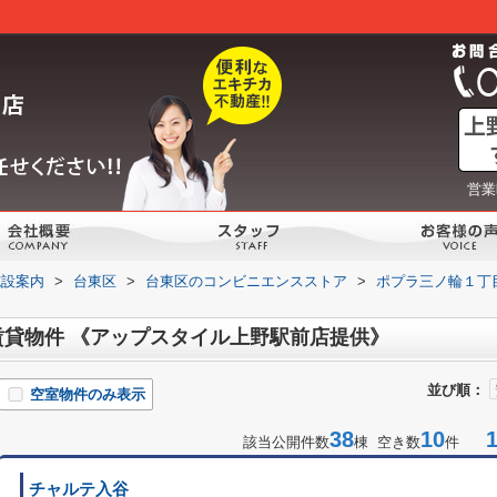
営業
施設案内
>
台東区
>
台東区のコンビニエンスストア
>
ポプラ三ノ輪１丁
貸物件 《アップスタイル上野駅前店提供》
並び順：
空室物件のみ表示
38
10
1-
該当公開件数
棟 空き数
件
チャルテ入谷