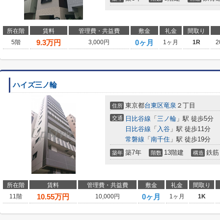
所在階
賃料
管理費・共益費
敷金
礼金
間取り
9.3
万円
0ヶ月
5階
3,000円
1ヶ月
1R
2
ハイズ三ノ輪
東京都
台東区
竜泉
２丁目
住所
交通
日比谷線
「
三ノ輪
」駅 徒歩5分
日比谷線
「
入谷
」駅 徒歩11分
常磐線
「
南千住
」駅 徒歩19分
築7年
13階建
鉄筋
築年
階数
構造
所在階
賃料
管理費・共益費
敷金
礼金
間取り
10.55
万円
0ヶ月
11階
10,000円
1ヶ月
1K