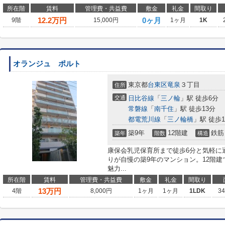
所在階
賃料
管理費・共益費
敷金
礼金
間取り
12.2
万円
0ヶ月
9階
15,000円
1ヶ月
1K
オランジュ ポルト
東京都
台東区
竜泉
３丁目
住所
交通
日比谷線
「
三ノ輪
」駅 徒歩6分
常磐線
「
南千住
」駅 徒歩13分
都電荒川線
「
三ノ輪橋
」駅 徒歩1
築9年
12階建
鉄筋
築年
階数
構造
康保会乳児保育所まで徒歩6分と気軽に
りが自慢の築9年のマンション。12階
魅力...
所在階
賃料
管理費・共益費
敷金
礼金
間取り
13
万円
4階
8,000円
1ヶ月
1ヶ月
1LDK
3