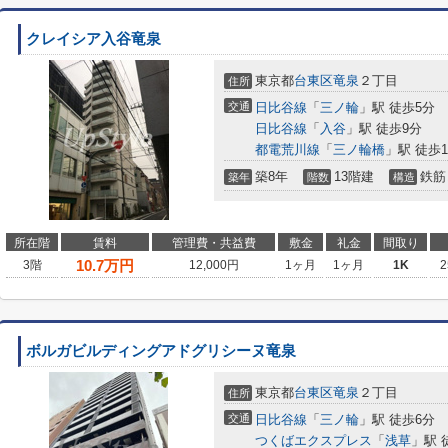
クレイシア入谷竜泉
東京都
台東区
竜泉
２丁目
住所
交通
日比谷線
「
三ノ輪
」駅 徒歩5分
日比谷線
「
入谷
」駅 徒歩9分
都電荒川線
「
三ノ輪橋
」駅 徒歩1
築8年
13階建
鉄筋
築年
階数
構造
所在階
賃料
管理費・共益費
敷金
礼金
間取り
10.7
万円
3階
12,000円
1ヶ月
1ヶ月
1K
2
ボルガビルディングアドグリシーヌ竜泉
東京都
台東区
竜泉
２丁目
住所
交通
日比谷線
「
三ノ輪
」駅 徒歩6分
つくばエクスプレス
「
浅草
」駅 