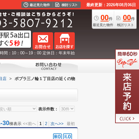
最終更新：2026年08月06日
00
00
件
件
最近見た物件
検討リスト
時間：10：00～19：00 定休日：年末年始
目店
>
ポプラ三ノ輪１丁目店の近くの物
表示件数：
30
棟表示
<<前へ
1
2
次へ>>
最初