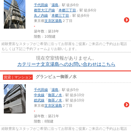
千代田線
「
湯島
」駅 徒歩6分
都営大江戸線
「
本郷三丁目
」駅 徒歩6分
丸ノ内線
「
本郷三丁目
」駅 徒歩6分
東京都
文京区
湯島
２丁目
-
築年数：築18年
階数：10階建
経験豊富なスタッフがご希望に沿ってお部屋をご提案♪ ご来店のご予約はお電話
もしくは下記ご予約フォームよりお願いします。
現在空室情報がありません。
カテリーナ文京湯島へのお問い合わせはこちら
グランビュー御茶ノ水
賃貸｜マンション
千代田線
「
湯島
」駅 徒歩5分
中央線
「
御茶ノ水
」駅 徒歩10分
総武線
「
御茶ノ水
」駅 徒歩10分
東京都
文京区
湯島
２丁目
-
築年数：築21年
階数：8階建
経験豊富なスタッフがご希望に沿ってお部屋をご提案♪ ご来店のご予約はお電話