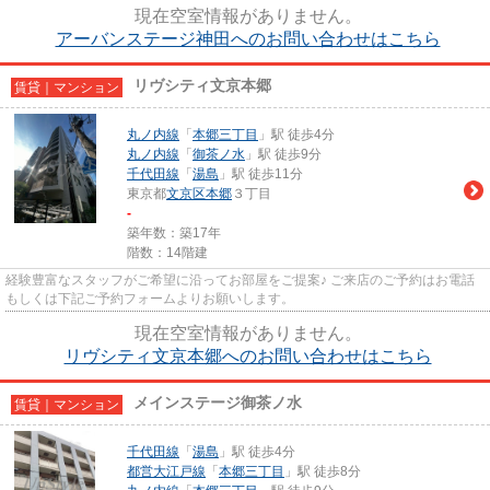
現在空室情報がありません。
アーバンステージ神田へのお問い合わせはこちら
リヴシティ文京本郷
賃貸｜マンション
丸ノ内線
「
本郷三丁目
」駅 徒歩4分
丸ノ内線
「
御茶ノ水
」駅 徒歩9分
千代田線
「
湯島
」駅 徒歩11分
東京都
文京区
本郷
３丁目
-
築年数：築17年
階数：14階建
経験豊富なスタッフがご希望に沿ってお部屋をご提案♪ ご来店のご予約はお電話
もしくは下記ご予約フォームよりお願いします。
現在空室情報がありません。
リヴシティ文京本郷へのお問い合わせはこちら
メインステージ御茶ノ水
賃貸｜マンション
千代田線
「
湯島
」駅 徒歩4分
都営大江戸線
「
本郷三丁目
」駅 徒歩8分