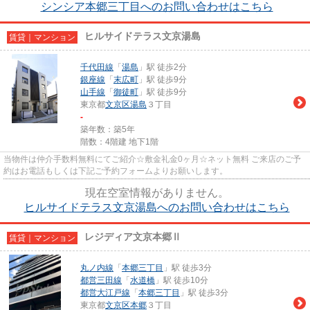
シンシア本郷三丁目へのお問い合わせはこちら
ヒルサイドテラス文京湯島
賃貸｜マンション
千代田線
「
湯島
」駅 徒歩2分
銀座線
「
末広町
」駅 徒歩9分
山手線
「
御徒町
」駅 徒歩9分
東京都
文京区
湯島
３丁目
-
築年数：築5年
階数：4階建 地下1階
当物件は仲介手数料無料にてご紹介☆敷金礼金0ヶ月☆ネット無料 ご来店のご予
約はお電話もしくは下記ご予約フォームよりお願いします。
現在空室情報がありません。
ヒルサイドテラス文京湯島へのお問い合わせはこちら
レジディア文京本郷Ⅱ
賃貸｜マンション
丸ノ内線
「
本郷三丁目
」駅 徒歩3分
都営三田線
「
水道橋
」駅 徒歩10分
都営大江戸線
「
本郷三丁目
」駅 徒歩3分
東京都
文京区
本郷
３丁目