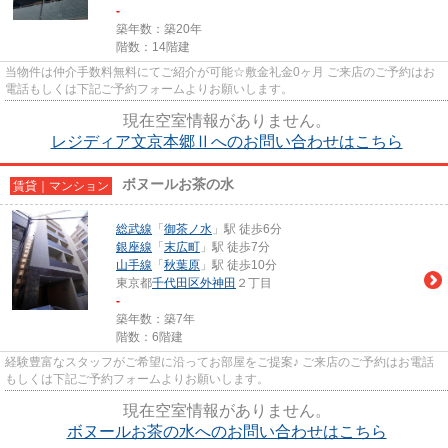
-
築年数：築20年
階数：14階建
当物件は仲介手数料無料にてご紹介が可能☆敷金礼金0ヶ月 ご来店のご予約はお
電話もしくは下記ご予約フォームよりお願いします。
現在空室情報がありません。
レジディア文京本郷Ⅱへのお問い合わせはこちら
ボヌールお茶の水
賃貸｜マンション
総武線
「
御茶ノ水
」駅 徒歩6分
銀座線
「
末広町
」駅 徒歩7分
山手線
「
秋葉原
」駅 徒歩10分
東京都
千代田区
外神田
２丁目
-
築年数：築7年
階数：6階建
経験豊富なスタッフがご希望に沿ってお部屋をご提案♪ ご来店のご予約はお電話
もしくは下記ご予約フォームよりお願いします。
現在空室情報がありません。
ボヌールお茶の水へのお問い合わせはこちら