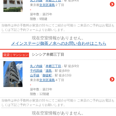
丸ノ内線
「
本郷三丁目
」駅 徒歩9分
東京都
文京区
湯島
２丁目
-
築年数：築25年
階数：9階建
当物件は仲介手数料が家賃の55％にてご紹介が可能☆ ご来店のご予約はお電話も
しくは下記ご予約フォームよりお願いします。
現在空室情報がありません。
メインステージ御茶ノ水へのお問い合わせはこちら
シンシア本郷三丁目
賃貸｜マンション
丸ノ内線
「
本郷三丁目
」駅 徒歩9分
千代田線
「
湯島
」駅 徒歩8分
山手線
「
御徒町
」駅 徒歩13分
東京都
文京区
湯島
４丁目
-
築年数：築23年
階数：12階建
当物件は仲介手数料が家賃の55％にてご紹介が可能☆ ご来店のご予約はお電話も
しくは下記ご予約フォームよりお願いします。
現在空室情報がありません。