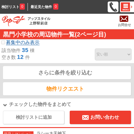
0
0
検討リスト
最近見た物件
お問合せ
黒門小学校の周辺物件一覧(2ページ目)
募集中のみ表示
35
該当物件
棟
12
空き数
件
さらに条件を絞り込む
物件リクエスト
チェックした物件をまとめて
検討リストに追加
お問い合わせ
ラシーネ天神下
賃貸｜マンション