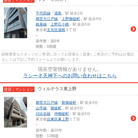
千代田線
「
湯島
」駅 徒歩2分
都営大江戸線
「
上野御徒町
」駅 徒歩4分
銀座線
「
上野広小路
」駅 徒歩5分
東京都
文京区
湯島
３丁目
-
築年数：築8年
階数：6階建
経験豊富なスタッフがご希望に沿ってお部屋をご提案♪ ご来店のご予約はお電話
もしくは下記ご予約フォームよりお願いします。
現在空室情報がありません。
ラシーネ天神下へのお問い合わせはこちら
ウィルテラス東上野
賃貸｜マンション
都営大江戸線
「
新御徒町
」駅 徒歩3分
山手線
「
御徒町
」駅 徒歩5分
日比谷線
「
仲御徒町
」駅 徒歩5分
東京都
台東区
東上野
１丁目
-
築年数：築20年
階数：12階建