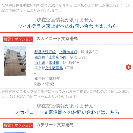
当物件は仲介手数料無料にてご紹介が可能☆ ご来店のご予約はお電話もしくは下
記ご予約フォームよりお願いします。
現在空室情報がありません。
ウィルテラス東上野へのお問い合わせはこちら
スカイコート文京湯島
賃貸｜マンション
都営大江戸線
「
上野御徒町
」駅 徒歩2分
銀座線
「
上野広小路
」駅 徒歩2分
山手線
「
御徒町
」駅 徒歩4分
東京都
文京区
湯島
３丁目
-
築年数：築22年
階数：9階建
経験豊富なスタッフがご希望に沿ってお部屋をご提案♪ ご来店のご予約はお電話
もしくは下記ご予約フォームよりお願いします。
現在空室情報がありません。
スカイコート文京湯島へのお問い合わせはこちら
カテリーナ文京湯島
賃貸｜マンション