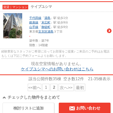
ケイブユシマ
賃貸｜マンション
千代田線
「
湯島
」駅 徒歩1分
銀座線
「
末広町
」駅 徒歩9分
山手線
「
御徒町
」駅 徒歩9分
東京都
文京区
湯島
３丁目
-
築年数：築7年
階数：14階建
経験豊富なスタッフがご希望に沿ってお部屋をご提案♪ ご来店のご予約はお電話
もしくは下記ご予約フォームよりお願いします。
現在空室情報がありません。
ケイブユシマへのお問い合わせはこちら
該当公開件数
35
棟 空き数
12
件
21-35
棟表示
1
2
<<前へ
次へ>>
最初
チェックした物件をまとめて
検討リストに追加
お問い合わせ