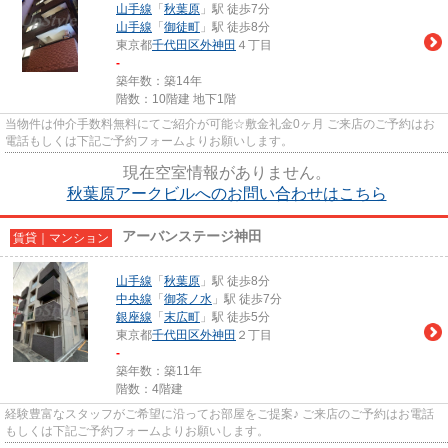
山手線
「
秋葉原
」駅 徒歩7分
山手線
「
御徒町
」駅 徒歩8分
東京都
千代田区
外神田
４丁目
-
築年数：築14年
階数：10階建 地下1階
当物件は仲介手数料無料にてご紹介が可能☆敷金礼金0ヶ月 ご来店のご予約はお
電話もしくは下記ご予約フォームよりお願いします。
現在空室情報がありません。
秋葉原アークビルへのお問い合わせはこちら
アーバンステージ神田
賃貸｜マンション
山手線
「
秋葉原
」駅 徒歩8分
中央線
「
御茶ノ水
」駅 徒歩7分
銀座線
「
末広町
」駅 徒歩5分
東京都
千代田区
外神田
２丁目
-
築年数：築11年
階数：4階建
経験豊富なスタッフがご希望に沿ってお部屋をご提案♪ ご来店のご予約はお電話
もしくは下記ご予約フォームよりお願いします。