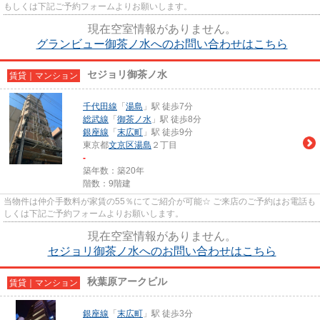
もしくは下記ご予約フォームよりお願いします。
現在空室情報がありません。
グランビュー御茶ノ水へのお問い合わせはこちら
セジョリ御茶ノ水
賃貸｜マンション
千代田線
「
湯島
」駅 徒歩7分
総武線
「
御茶ノ水
」駅 徒歩8分
銀座線
「
末広町
」駅 徒歩9分
東京都
文京区
湯島
２丁目
-
築年数：築20年
階数：9階建
当物件は仲介手数料が家賃の55％にてご紹介が可能☆ ご来店のご予約はお電話も
しくは下記ご予約フォームよりお願いします。
現在空室情報がありません。
セジョリ御茶ノ水へのお問い合わせはこちら
秋葉原アークビル
賃貸｜マンション
銀座線
「
末広町
」駅 徒歩3分