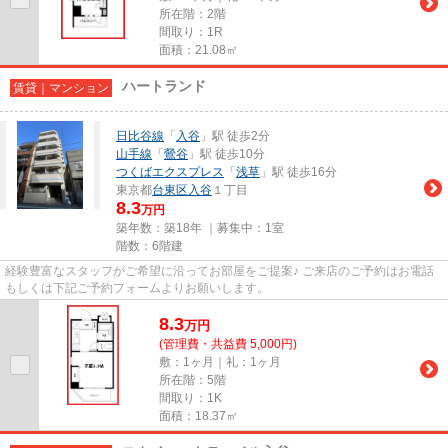
所在階：2階
間取り：1R
面積：21.08㎡
ハートランド
賃貸｜マンション
日比谷線
「
入谷
」駅 徒歩2分
山手線
「
鶯谷
」駅 徒歩10分
つくばエクスプレス
「
浅草
」駅 徒歩16分
東京都
台東区
入谷
１丁目
8.3
万円
築年数：築18年 ｜募集中：
1室
階数：6階建
経験豊富なスタッフがご希望に沿ってお部屋をご提案♪ ご来店のご予約はお電話
もしくは下記ご予約フォームよりお願いします。
8.3
万
円
(管理費・共益費 5,000円)
敷：1ヶ月｜礼：1ヶ月
所在階：5階
間取り：1K
面積：18.37㎡