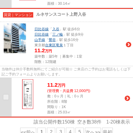
面積：30.14㎡
ルネサンスコート上野入谷
賃貸｜マンション
日比谷線
「
入谷
」駅 徒歩6分
日比谷線
「
三ノ輪
」駅 徒歩9分
山手線
「
鶯谷
」駅 徒歩16分
東京都
台東区
竜泉
１丁目
11.2
万円
築年数：築5年 ｜募集中：
1室
階数：12階建
当物件は仲介手数料無料にてご紹介が可能☆ ご来店のご予約はお電話もしくは下
記ご予約フォームよりお願いします。
11.2
万
円
(管理費・共益費 12,000円)
敷：0ヶ月｜礼：0ヶ月
所在階：8階
間取り：1K
面積：25.03㎡
該当公開件数
150
棟 空き数
38
件
1-20
棟表示
1
2
3
4
5
<<前へ
次へ>>
最初