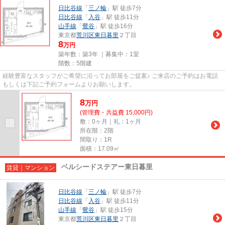
日比谷線
「
三ノ輪
」駅 徒歩7分
日比谷線
「
入谷
」駅 徒歩11分
山手線
「
鶯谷
」駅 徒歩16分
東京都
荒川区
東日暮里
２丁目
8
万円
築年数：築3年 ｜募集中：
1室
階数：5階建
経験豊富なスタッフがご希望に沿ってお部屋をご提案♪ ご来店のご予約はお電話
もしくは下記ご予約フォームよりお願いします。
8
万
円
(管理費・共益費 15,000円)
敷：0ヶ月｜礼：1ヶ月
所在階：2階
間取り：1R
面積：17.09㎡
ベルシードステアー東日暮里
賃貸｜マンション
日比谷線
「
三ノ輪
」駅 徒歩7分
日比谷線
「
入谷
」駅 徒歩11分
山手線
「
鶯谷
」駅 徒歩15分
東京都
荒川区
東日暮里
２丁目