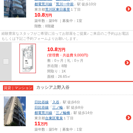
都電荒川線
「
荒川一中前
」駅 徒歩10分
東京都
荒川区
東日暮里
１丁目
10.8
万円
築年数：築9年 ｜募集中：
1室
階数：8階建
経験豊富なスタッフがご希望に沿ってお部屋をご提案♪ ご来店のご予約はお電話
もしくは下記ご予約フォームよりお願いします。
10.8
万
円
(管理費・共益費 9,000円)
敷：0ヶ月｜礼：0ヶ月
所在階：8階
間取り：1K
面積：26.65㎡
カッシア上野入谷
賃貸｜マンション
日比谷線
「
入谷
」駅 徒歩6分
日比谷線
「
三ノ輪
」駅 徒歩8分
都電荒川線
「
三ノ輪橋
」駅 徒歩14分
東京都
台東区
竜泉
１丁目
11
万円
築年数：築5年 ｜募集中：
1室