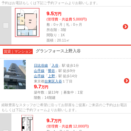
予約はお電話もしくは下記ご予約フォームよりお願いします。
9.5
万
円
(管理費・共益費 5,000円)
敷：0ヶ月｜礼：0ヶ月
所在階：3階
間取り：1K
面積：20.11㎡
グランフォース上野入谷
賃貸｜マンション
日比谷線
「
入谷
」駅 徒歩1分
山手線
「
鶯谷
」駅 徒歩9分
山手線
「
上野
」駅 徒歩14分
東京都
台東区
入谷
１丁目
9.7
万円
築年数：築13年 ｜募集中：
1室
階数：14階建
経験豊富なスタッフがご希望に沿ってお部屋をご提案♪ ご来店のご予約はお電話
もしくは下記ご予約フォームよりお願いします。
9.7
万
円
(管理費・共益費 12,000円)