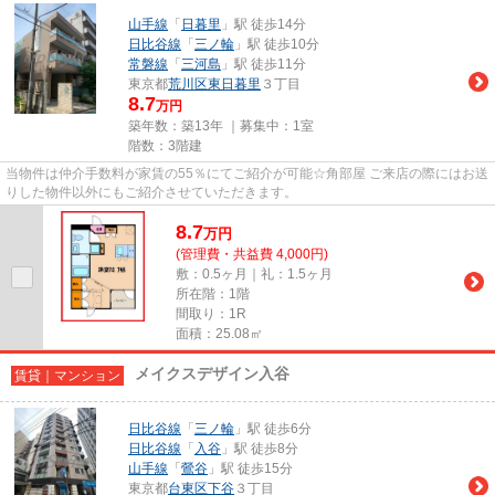
山手線
「
日暮里
」駅 徒歩14分
日比谷線
「
三ノ輪
」駅 徒歩10分
常磐線
「
三河島
」駅 徒歩11分
東京都
荒川区
東日暮里
３丁目
8.7
万円
築年数：築13年 ｜募集中：
1室
階数：3階建
当物件は仲介手数料が家賃の55％にてご紹介が可能☆角部屋 ご来店の際にはお送
りした物件以外にもご紹介させていただきます。
8.7
万
円
(管理費・共益費 4,000円)
敷：0.5ヶ月｜礼：1.5ヶ月
所在階：1階
間取り：1R
面積：25.08㎡
メイクスデザイン入谷
賃貸｜マンション
日比谷線
「
三ノ輪
」駅 徒歩6分
日比谷線
「
入谷
」駅 徒歩8分
山手線
「
鶯谷
」駅 徒歩15分
東京都
台東区
下谷
３丁目