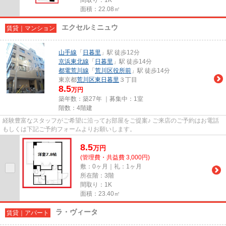
面積：22.08㎡
エクセルミニュウ
賃貸｜マンション
山手線
「
日暮里
」駅 徒歩12分
京浜東北線
「
日暮里
」駅 徒歩14分
都電荒川線
「
荒川区役所前
」駅 徒歩14分
東京都
荒川区
東日暮里
３丁目
8.5
万円
築年数：築27年 ｜募集中：
1室
階数：4階建
経験豊富なスタッフがご希望に沿ってお部屋をご提案♪ ご来店のご予約はお電話
もしくは下記ご予約フォームよりお願いします。
8.5
万
円
(管理費・共益費 3,000円)
敷：0ヶ月｜礼：1ヶ月
所在階：3階
間取り：1K
面積：23.40㎡
ラ・ヴィータ
賃貸｜アパート