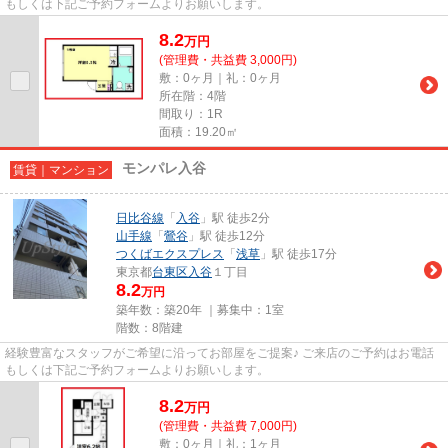
もしくは下記ご予約フォームよりお願いします。
8.2
万
円
(管理費・共益費 3,000円)
敷：0ヶ月｜礼：0ヶ月
所在階：4階
間取り：1R
面積：19.20㎡
モンパレ入谷
賃貸｜マンション
日比谷線
「
入谷
」駅 徒歩2分
山手線
「
鶯谷
」駅 徒歩12分
つくばエクスプレス
「
浅草
」駅 徒歩17分
東京都
台東区
入谷
１丁目
8.2
万円
築年数：築20年 ｜募集中：
1室
階数：8階建
経験豊富なスタッフがご希望に沿ってお部屋をご提案♪ ご来店のご予約はお電話
もしくは下記ご予約フォームよりお願いします。
8.2
万
円
(管理費・共益費 7,000円)
敷：0ヶ月｜礼：1ヶ月