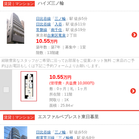
ハイズ三ノ輪
賃貸｜マンション
日比谷線
「
三ノ輪
」駅 徒歩5分
日比谷線
「
入谷
」駅 徒歩11分
常磐線
「
南千住
」駅 徒歩19分
東京都
台東区
竜泉
２丁目
10.55
万円
築年数：築7年 ｜募集中：
1室
階数：13階建
経験豊富なスタッフがご希望に沿ってお部屋をご提案♪ネット無料 ご来店のご予
約はお電話もしくは下記ご予約フォームよりお願いします。
10.55
万
円
(管理費・共益費 10,000円)
敷：0ヶ月｜礼：1ヶ月
所在階：11階
間取り：1K
面積：25.84㎡
エスファルベプレスト東日暮里
賃貸｜マンション
日比谷線
「
三ノ輪
」駅 徒歩5分
都電荒川線
「
三ノ輪橋
」駅 徒歩8分