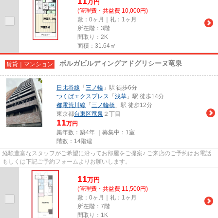
11
万
円
(管理費・共益費 10,000円)
敷：0ヶ月｜礼：1ヶ月
所在階：3階
間取り：2K
面積：31.64㎡
ボルガビルディングアドグリシーヌ竜泉
賃貸｜マンション
日比谷線
「
三ノ輪
」駅 徒歩6分
つくばエクスプレス
「
浅草
」駅 徒歩14分
都電荒川線
「
三ノ輪橋
」駅 徒歩12分
東京都
台東区
竜泉
２丁目
11
万円
築年数：築4年 ｜募集中：
1室
階数：14階建
経験豊富なスタッフがご希望に沿ってお部屋をご提案♪ ご来店のご予約はお電話
もしくは下記ご予約フォームよりお願いします。
11
万
円
(管理費・共益費 11,500円)
敷：0ヶ月｜礼：1ヶ月
所在階：7階
間取り：1K