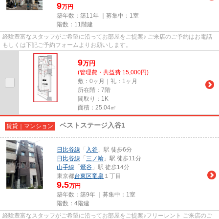
9
万円
築年数：築11年 ｜募集中：
1室
階数：11階建
経験豊富なスタッフがご希望に沿ってお部屋をご提案♪ ご来店のご予約はお電話
もしくは下記ご予約フォームよりお願いします。
9
万
円
(管理費・共益費 15,000円)
敷：0ヶ月｜礼：1ヶ月
所在階：7階
間取り：1K
面積：25.04㎡
ベストステージ入谷1
賃貸｜マンション
日比谷線
「
入谷
」駅 徒歩6分
日比谷線
「
三ノ輪
」駅 徒歩11分
山手線
「
鶯谷
」駅 徒歩14分
東京都
台東区
竜泉
１丁目
9.5
万円
築年数：築9年 ｜募集中：
1室
階数：4階建
経験豊富なスタッフがご希望に沿ってお部屋をご提案♪フリーレント ご来店のご