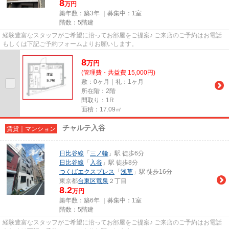
8
万円
築年数：築3年 ｜募集中：
1室
階数：5階建
経験豊富なスタッフがご希望に沿ってお部屋をご提案♪ ご来店のご予約はお電話
もしくは下記ご予約フォームよりお願いします。
8
万
円
(管理費・共益費 15,000円)
敷：0ヶ月｜礼：1ヶ月
所在階：2階
間取り：1R
面積：17.09㎡
チャルテ入谷
賃貸｜マンション
日比谷線
「
三ノ輪
」駅 徒歩6分
日比谷線
「
入谷
」駅 徒歩8分
つくばエクスプレス
「
浅草
」駅 徒歩16分
東京都
台東区
竜泉
２丁目
8.2
万円
築年数：築6年 ｜募集中：
1室
階数：5階建
経験豊富なスタッフがご希望に沿ってお部屋をご提案♪ ご来店のご予約はお電話