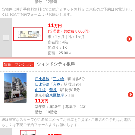
階数：12階建
当物件は仲介手数料無料にてご紹介☆ネット無料☆ ご来店のご予約はお電話もし
くは下記ご予約フォームよりお願いします。
11
万
円
(管理費・共益費 8,000円)
敷：1ヶ月｜礼：1ヶ月
所在階：4階
間取り：1K
面積：25.00㎡
ウィンドシティ根岸
賃貸｜マンション
日比谷線
「
三ノ輪
」駅 徒歩6分
日比谷線
「
入谷
」駅 徒歩9分
山手線
「
鶯谷
」駅 徒歩15分
東京都
台東区
根岸
５丁目
11
万円
築年数：築18年 ｜募集中：
1室
階数：10階建
経験豊富なスタッフがご希望に沿ってお部屋をご提案♪ ご来店のご予約はお電話
もしくは下記ご予約フォームよりお願いします。