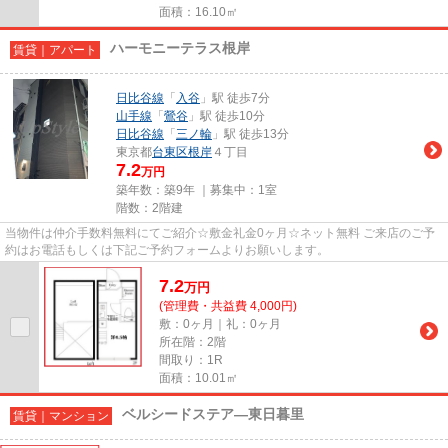
面積：16.10㎡
ハーモニーテラス根岸
賃貸｜アパート
日比谷線
「
入谷
」駅 徒歩7分
山手線
「
鶯谷
」駅 徒歩10分
日比谷線
「
三ノ輪
」駅 徒歩13分
東京都
台東区
根岸
４丁目
7.2
万円
築年数：築9年 ｜募集中：
1室
階数：2階建
当物件は仲介手数料無料にてご紹介☆敷金礼金0ヶ月☆ネット無料 ご来店のご予
約はお電話もしくは下記ご予約フォームよりお願いします。
7.2
万
円
(管理費・共益費 4,000円)
敷：0ヶ月｜礼：0ヶ月
所在階：2階
間取り：1R
面積：10.01㎡
ベルシードステア―東日暮里
賃貸｜マンション