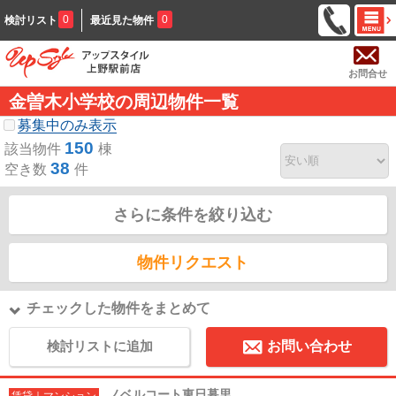
0
0
検討リスト
最近見た物件
お問合せ
金曽木小学校の周辺物件一覧
募集中のみ表示
150
該当物件
棟
38
空き数
件
さらに条件を絞り込む
物件リクエスト
チェックした物件をまとめて
検討リストに追加
お問い合わせ
ノベルコート東日暮里
賃貸｜マンション