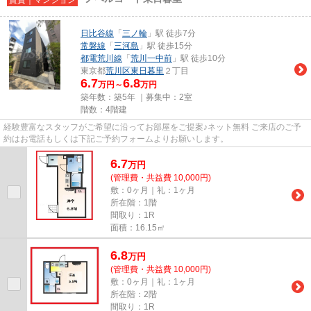
日比谷線
「
三ノ輪
」駅 徒歩7分
常磐線
「
三河島
」駅 徒歩15分
都電荒川線
「
荒川一中前
」駅 徒歩10分
東京都
荒川区
東日暮里
２丁目
6.7
6.8
万円～
万円
築年数：築5年 ｜募集中：
2室
階数：4階建
経験豊富なスタッフがご希望に沿ってお部屋をご提案♪ネット無料 ご来店のご予
約はお電話もしくは下記ご予約フォームよりお願いします。
6.7
万
円
(管理費・共益費 10,000円)
敷：0ヶ月｜礼：1ヶ月
所在階：1階
間取り：1R
面積：16.15㎡
6.8
万
円
(管理費・共益費 10,000円)
敷：0ヶ月｜礼：1ヶ月
所在階：2階
間取り：1R