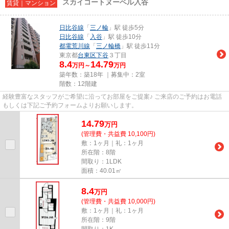
スカイコートヌーベル入谷
賃貸｜マンション
日比谷線
「
三ノ輪
」駅 徒歩5分
日比谷線
「
入谷
」駅 徒歩10分
都電荒川線
「
三ノ輪橋
」駅 徒歩11分
東京都
台東区
下谷
３丁目
8.4
14.79
万円～
万円
築年数：築18年 ｜募集中：
2室
階数：12階建
経験豊富なスタッフがご希望に沿ってお部屋をご提案♪ ご来店のご予約はお電話
もしくは下記ご予約フォームよりお願いします。
14.79
万
円
(管理費・共益費 10,100円)
敷：1ヶ月｜礼：1ヶ月
所在階：8階
間取り：1LDK
面積：40.01㎡
8.4
万
円
(管理費・共益費 10,000円)
敷：1ヶ月｜礼：1ヶ月
所在階：9階
間取り：1K