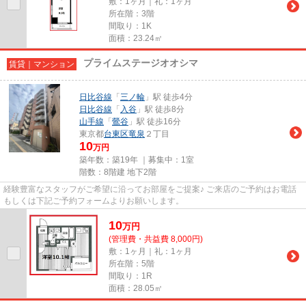
敷：1ヶ月｜礼：1ヶ月
所在階：3階
間取り：1K
面積：23.24㎡
プライムステージオオシマ
賃貸｜マンション
日比谷線
「
三ノ輪
」駅 徒歩4分
日比谷線
「
入谷
」駅 徒歩8分
山手線
「
鶯谷
」駅 徒歩16分
東京都
台東区
竜泉
２丁目
10
万円
築年数：築19年 ｜募集中：
1室
階数：8階建 地下2階
経験豊富なスタッフがご希望に沿ってお部屋をご提案♪ ご来店のご予約はお電話
もしくは下記ご予約フォームよりお願いします。
10
万
円
(管理費・共益費 8,000円)
敷：1ヶ月｜礼：1ヶ月
所在階：5階
間取り：1R
面積：28.05㎡