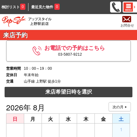
0
0
検討リスト
最近見た物件
お問合せ
来店予約
お電話での予約はこちら
03-5807-9212
営業時間
10：00～19：00
定休日
年末年始
交通
山手線 上野駅 徒歩1分
来店希望日時を選択
2026年 8月
日
月
火
水
木
金
土
26
27
28
29
30
31
1