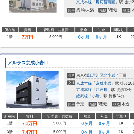
京成本線
「
堀切菖蒲園
」駅 徒歩2
築1年未満
3階建
築年
階数
構造
所在階
賃料
管理費・共益費
敷金
礼金
間取り
7
万円
0ヶ月
0ヶ月
1階
5,000円
1K
2
メルラス京成小岩Ⅲ
東京都
江戸川区
北小岩
７丁目
住所
交通
京成本線
「
京成小岩
」駅 徒歩10
京成本線
「
江戸川
」駅 徒歩12分
総武線
「
小岩
」駅 徒歩24分
予定
3階建
木造
築年
階数
構造
所在階
賃料
管理費・共益費
敷金
礼金
間取り
7.1
万円
0ヶ月
0ヶ月
1階
5,000円
1K
7.4
万円
0ヶ月
0ヶ月
3階
5,000円
1K