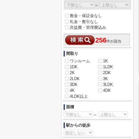
～
敷金・保証金なし
礼金・敷引なし
共益費・管理費込み
256
件が該当
間取り
ワンルーム
1K
1DK
1LDK
2K
2DK
2LDK
3K
3DK
3LDK
4K
4DK
4LDK以上
面積
～
駅からの徒歩