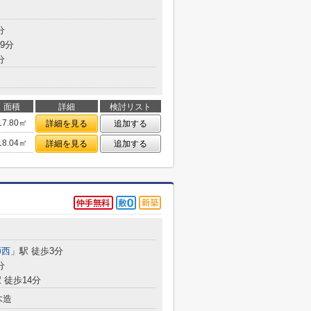
分
9分
分
面積
詳細
検討リスト
17.80㎡
詳細を見る
追加する
18.04㎡
詳細を見る
追加する
師西
」駅 徒歩3分
分
 徒歩14分
木造