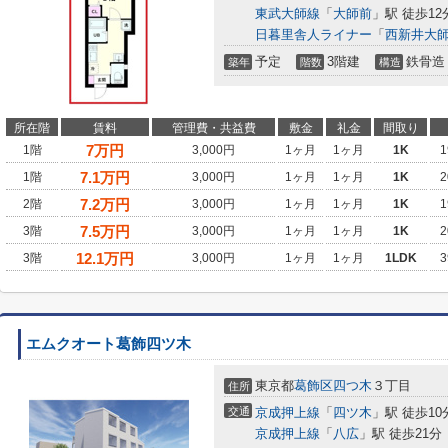
東武大師線
「
大師前
」駅 徒歩12
日暮里舎人ライナー
「
西新井大
予定
3階建
鉄骨造
築年
階数
構造
所在階
賃料
管理費・共益費
敷金
礼金
間取り
7
万円
1階
3,000円
1ヶ月
1ヶ月
1K
1
7.1
万円
1階
3,000円
1ヶ月
1ヶ月
1K
2
7.2
万円
2階
3,000円
1ヶ月
1ヶ月
1K
1
7.5
万円
3階
3,000円
1ヶ月
1ヶ月
1K
2
12.1
万円
3階
3,000円
1ヶ月
1ヶ月
1LDK
3
エムクオート葛飾四ツ木
東京都
葛飾区
四つ木
３丁目
住所
交通
京成押上線
「
四ツ木
」駅 徒歩10
京成押上線
「
八広
」駅 徒歩21分