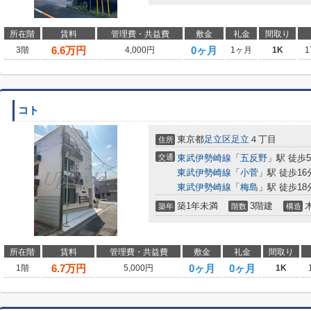
所在階
賃料
管理費・共益費
敷金
礼金
間取り
6.6
万円
0ヶ月
3階
4,000円
1ヶ月
1K
1
コト
東京都
足立区
足立
４丁目
住所
交通
東武伊勢崎線
「
五反野
」駅 徒歩
東武伊勢崎線
「
小菅
」駅 徒歩16
東武伊勢崎線
「
梅島
」駅 徒歩18
築1年未満
3階建
築年
階数
構造
所在階
賃料
管理費・共益費
敷金
礼金
間取り
6.7
万円
0ヶ月
0ヶ月
1階
5,000円
1K