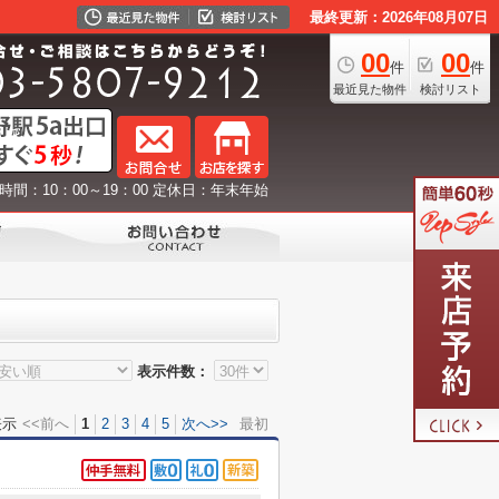
最終更新：2026年08月07日
00
00
件
件
最近見た物件
検討リスト
時間：10：00～19：00 定休日：年末年始
表示件数：
表示
<<前へ
1
2
3
4
5
次へ>>
最初