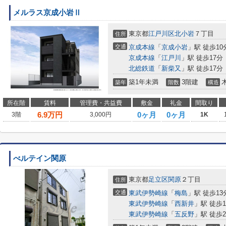
メルラス京成小岩Ⅱ
東京都
江戸川区
北小岩
７丁目
住所
交通
京成本線
「
京成小岩
」駅 徒歩10
京成本線
「
江戸川
」駅 徒歩17分
北総鉄道
「
新柴又
」駅 徒歩17分
築1年未満
3階建
築年
階数
構造
所在階
賃料
管理費・共益費
敷金
礼金
間取り
6.9
万円
0ヶ月
0ヶ月
3階
3,000円
1K
べルテイン関原
東京都
足立区
関原
２丁目
住所
交通
東武伊勢崎線
「
梅島
」駅 徒歩13
東武伊勢崎線
「
西新井
」駅 徒歩1
東武伊勢崎線
「
五反野
」駅 徒歩2