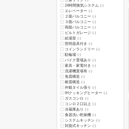
(-)
24時間換気システム
(-)
エレベーター
(-)
２面バルコニー
(-)
３面バルコニー
(-)
両面バルコニー
(-)
ビルトガレージ
(-)
給湯室
(-)
照明器具付き
(-)
コインランドリー
(-)
駐輪場
(-)
バイク置場あり
(-)
家具・家電付き
(-)
洗濯機置場有
(-)
免震構造
(-)
耐震構造
(-)
外観タイル張り
(-)
IHクッキングヒーター
(-)
ガスコンロ
(-)
コンロ２口以上
(-)
冷蔵庫あり
(-)
食器洗い乾燥機
(-)
システムキッチン
(-)
対面式キッチン
(-)