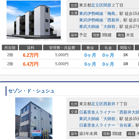
東京都
足立区
関原
２丁目
住所
交通
東武伊勢崎線
「
梅島
」駅 徒歩15
東武伊勢崎線
「
西新井
」駅 徒歩1
東武大師線
「
大師前
」駅 徒歩27
予定
3階建
木造
築年
階数
構造
所在階
賃料
管理費・共益費
敷金
礼金
間取り
6.2
万円
0ヶ月
0ヶ月
2階
5,000円
1K
6.4
万円
0ヶ月
0ヶ月
2階
5,000円
1R
セゾン・ド・シュシュ
東京都
足立区
西新井
７丁目
住所
交通
日暮里舎人ライナー
「
西新井大
東武大師線
「
大師前
」駅 徒歩15
日暮里舎人ライナー
「
谷在家
」駅
築1年未満
3階建
築年
階数
構造