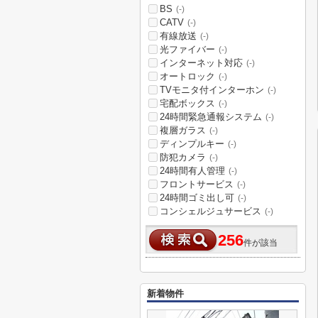
BS
(-)
CATV
(-)
有線放送
(-)
光ファイバー
(-)
インターネット対応
(-)
オートロック
(-)
TVモニタ付インターホン
(-)
宅配ボックス
(-)
24時間緊急通報システム
(-)
複層ガラス
(-)
ディンプルキー
(-)
防犯カメラ
(-)
24時間有人管理
(-)
フロントサービス
(-)
24時間ゴミ出し可
(-)
コンシェルジュサービス
(-)
256
件が該当
新着物件