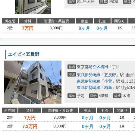
築1年未満
3階建
築年
階数
構造
所在階
賃料
管理費・共益費
敷金
礼金
間取り
7
万円
0ヶ月
0ヶ月
2階
3,000円
1K
1
エイビィ五反野
東京都
足立区
梅田
１丁目
住所
交通
東武伊勢崎線
「
五反野
」駅 徒歩1
東武伊勢崎線
「
小菅
」駅 徒歩13
東武伊勢崎線
「
梅島
」駅 徒歩15
予定
3階建
木造
築年
階数
構造
所在階
賃料
管理費・共益費
敷金
礼金
間取り
7
万円
0ヶ月
0ヶ月
2階
3,000円
1K
7.3
万円
0ヶ月
0ヶ月
2階
3,000円
1K