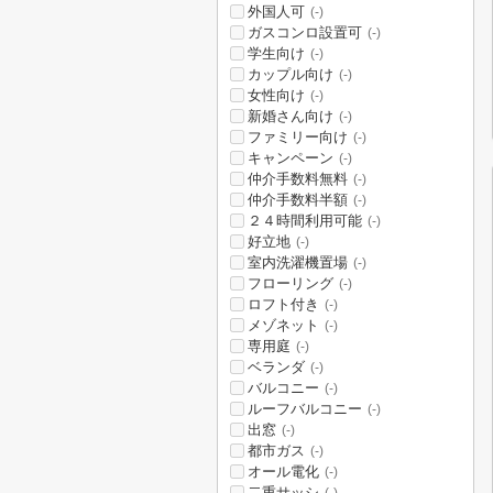
外国人可
(-)
ガスコンロ設置可
(-)
学生向け
(-)
カップル向け
(-)
女性向け
(-)
新婚さん向け
(-)
ファミリー向け
(-)
キャンペーン
(-)
仲介手数料無料
(-)
仲介手数料半額
(-)
２４時間利用可能
(-)
好立地
(-)
室内洗濯機置場
(-)
フローリング
(-)
ロフト付き
(-)
メゾネット
(-)
専用庭
(-)
ベランダ
(-)
バルコニー
(-)
ルーフバルコニー
(-)
出窓
(-)
都市ガス
(-)
オール電化
(-)
二重サッシ