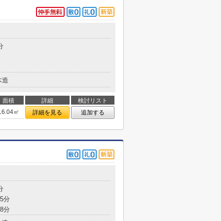
分
木造
面積
詳細
検討リスト
16.04㎡
詳細を見る
追加する
分
5分
8分