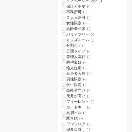
リノベーション済
(-)
保証人不要
(-)
事務所可
(-)
２人入居可
(-)
女性限定
(-)
高齢者相談
(-)
バリアフリー
(-)
キッズルーム
(-)
分割可
(-)
分譲タイプ
(-)
管理人常駐
(-)
眺望良好
(-)
輸入住宅
(-)
単身者入居
(-)
男性限定
(-)
学生限定
(-)
高齢者向け
(-)
天井が高い
(-)
フリーレント
(-)
カードキー
(-)
高層ビル
(-)
駅直結
(-)
ワンフロア
(-)
SOHO向け
(-)