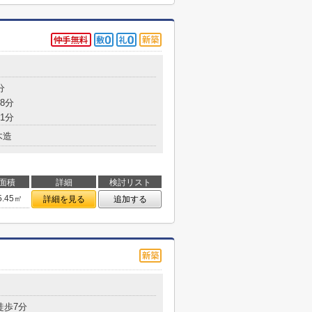
分
8分
1分
木造
面積
詳細
検討リスト
5.45㎡
詳細を見る
追加する
徒歩7分