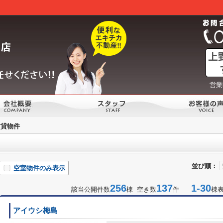
営業
賃貸物件
並び順：
空室物件のみ表示
256
137
1-30
該当公開件数
棟 空き数
件
棟
アイウシ梅島