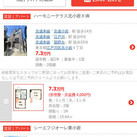
ハーモニーテラス北小岩ⅩⅧ
賃貸｜アパート
京成本線
「
京成小岩
」駅 徒歩14分
京成本線
「
江戸川
」駅 徒歩6分
京成本線
「
国府台
」駅 徒歩20分
東京都
江戸川区
北小岩
４丁目
7.3
万円
築年数：築2年 ｜募集中：
1室
階数：2階建
経験豊富なスタッフがご希望に沿ってお部屋をご提案♪ ご来店のご予約はお電話
もしくは下記ご予約フォームよりお願いします。
7.3
万
円
(管理費・共益費 4,000円)
敷：1ヶ月｜礼：1ヶ月
所在階：2階
間取り：1R
面積：15.64㎡
シーエフジオーレ東小岩
賃貸｜アパート