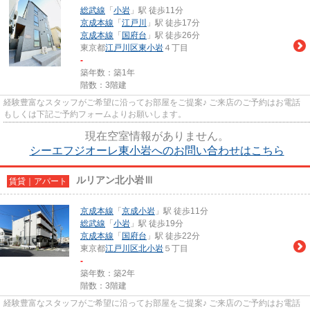
総武線
「
小岩
」駅 徒歩11分
京成本線
「
江戸川
」駅 徒歩17分
京成本線
「
国府台
」駅 徒歩26分
東京都
江戸川区
東小岩
４丁目
-
築年数：築1年
階数：3階建
経験豊富なスタッフがご希望に沿ってお部屋をご提案♪ ご来店のご予約はお電話
もしくは下記ご予約フォームよりお願いします。
現在空室情報がありません。
シーエフジオーレ東小岩へのお問い合わせはこちら
ルリアン北小岩Ⅲ
賃貸｜アパート
京成本線
「
京成小岩
」駅 徒歩11分
総武線
「
小岩
」駅 徒歩19分
京成本線
「
国府台
」駅 徒歩22分
東京都
江戸川区
北小岩
５丁目
-
築年数：築2年
階数：3階建
経験豊富なスタッフがご希望に沿ってお部屋をご提案♪ ご来店のご予約はお電話