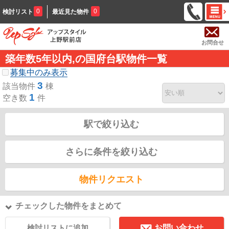
0
0
検討リスト
最近見た物件
お問合せ
築年数5年以内,の国府台駅物件一覧
募集中のみ表示
3
該当物件
棟
1
空き数
件
駅で絞り込む
さらに条件を絞り込む
物件リクエスト
チェックした物件をまとめて
検討リストに追加
お問い合わせ