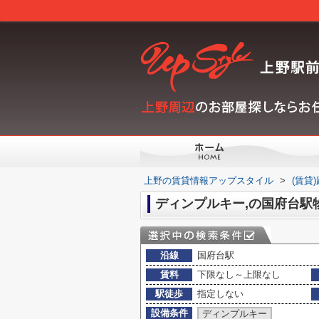
上野の賃貸情報アップスタイル
>
(賃貸
ディンプルキー,の国府台駅
沿線
国府台駅
賃料
下限なし～上限なし
駅徒歩
指定しない
設備条件
ディンプルキー