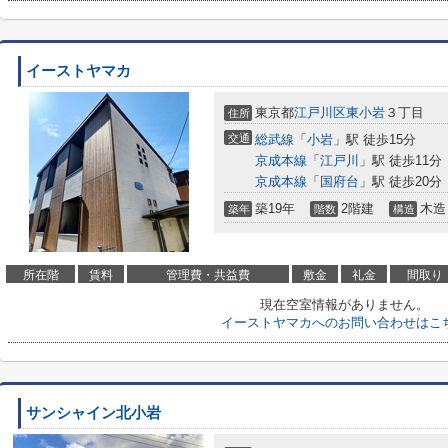
イーストヤマカ
東京都
江戸川区
東小岩
３丁目
住所
交通
総武線
「
小岩
」駅 徒歩15分
京成本線
「
江戸川
」駅 徒歩11分
京成本線
「
国府台
」駅 徒歩20分
築19年
2階建
木造
築年
階数
構造
所在階
賃料
管理費・共益費
敷金
礼金
間取り
現在空室情報がありません。
イーストヤマカへのお問い合わせはこ
サンシャイン北小岩