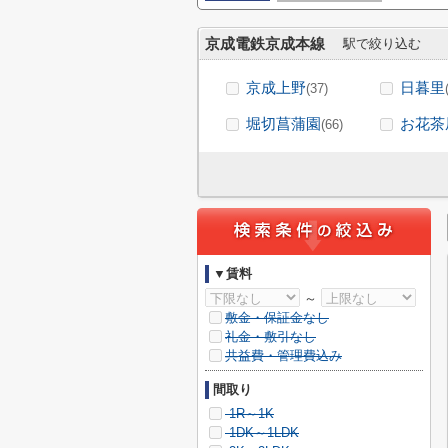
京成電鉄京成本線
駅で絞り込む
京成上野
日暮里
(37)
堀切菖蒲園
お花茶
(66)
▼賃料
～
敷金・保証金なし
礼金・敷引なし
共益費・管理費込み
間取り
1R～1K
1DK～1LDK