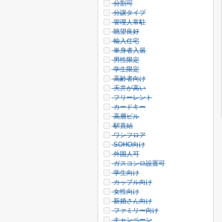
分割可
分譲タイプ
管理人常駐
眺望良好
輸入住宅
単身者入居
男性限定
学生限定
高齢者向け
天井が高い
フリーレント
カードキー
高層ビル
駅直結
ワンフロア
SOHO向け
外国人可
ガスコンロ設置可
学生向け
カップル向け
女性向け
新婚さん向け
ファミリー向け
キャンペーン