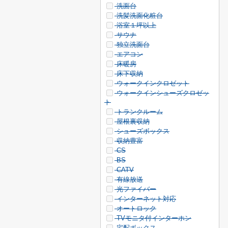
洗面台
洗髪洗面化粧台
浴室１坪以上
サウナ
独立洗面台
エアコン
床暖房
床下収納
ウォークインクロゼット
ウォークインシューズクロゼッ
ト
トランクルーム
屋根裏収納
シューズボックス
収納豊富
CS
BS
CATV
有線放送
光ファイバー
インターネット対応
オートロック
TVモニタ付インターホン
宅配ボックス