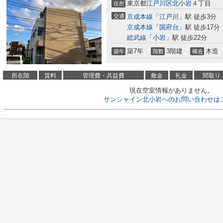
東京都
江戸川区
北小岩
４丁目
住所
交通
京成本線
「
江戸川
」駅 徒歩3分
京成本線
「
国府台
」駅 徒歩17分
総武線
「
小岩
」駅 徒歩22分
築7年
3階建
木造
築年
階数
構造
所在階
賃料
管理費・共益費
敷金
礼金
間取り
現在空室情報がありません。
サンシャイン北小岩へのお問い合わせは