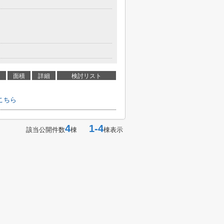
面積
詳細
検討リスト
こちら
4
1-4
該当公開件数
棟
棟表示