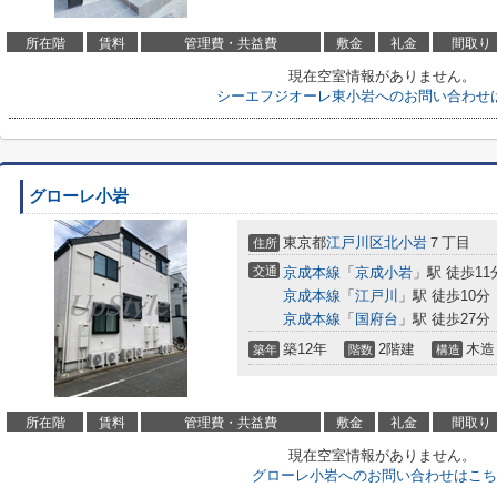
所在階
賃料
管理費・共益費
敷金
礼金
間取り
現在空室情報がありません。
シーエフジオーレ東小岩へのお問い合わせ
グローレ小岩
東京都
江戸川区
北小岩
７丁目
住所
交通
京成本線
「
京成小岩
」駅 徒歩11
京成本線
「
江戸川
」駅 徒歩10分
京成本線
「
国府台
」駅 徒歩27分
築12年
2階建
木造
築年
階数
構造
所在階
賃料
管理費・共益費
敷金
礼金
間取り
現在空室情報がありません。
グローレ小岩へのお問い合わせはこち