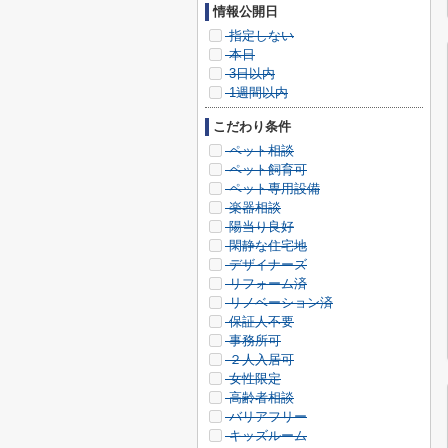
情報公開日
指定しない
本日
3日以内
1週間以内
こだわり条件
ペット相談
ペット飼育可
ペット専用設備
楽器相談
陽当り良好
閑静な住宅地
デザイナーズ
リフォーム済
リノベーション済
保証人不要
事務所可
２人入居可
女性限定
高齢者相談
バリアフリー
キッズルーム