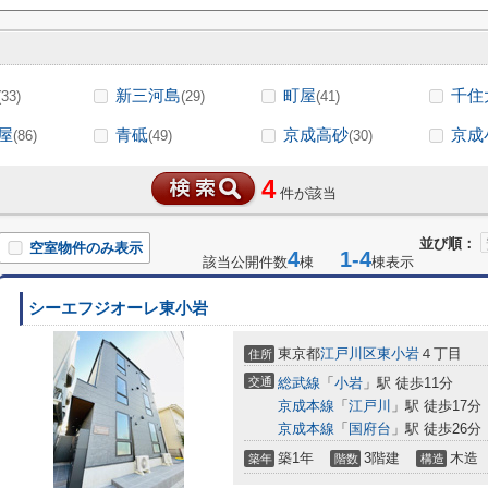
新三河島
町屋
千住
(33)
(29)
(41)
屋
青砥
京成高砂
京成
(86)
(49)
(30)
4
件が該当
並び順：
空室物件のみ表示
4
1-4
該当公開件数
棟
棟表示
シーエフジオーレ東小岩
東京都
江戸川区
東小岩
４丁目
住所
交通
総武線
「
小岩
」駅 徒歩11分
京成本線
「
江戸川
」駅 徒歩17分
京成本線
「
国府台
」駅 徒歩26分
築1年
3階建
木造
築年
階数
構造