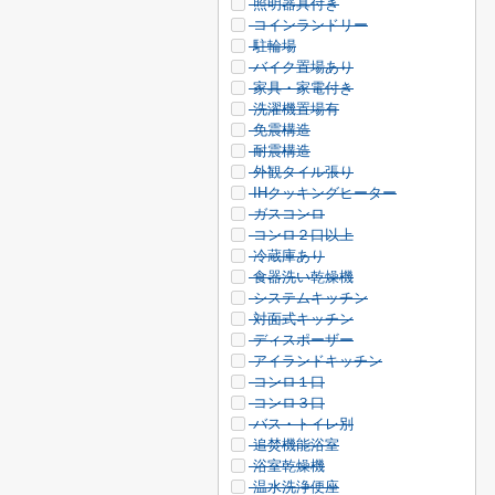
照明器具付き
コインランドリー
駐輪場
バイク置場あり
家具・家電付き
洗濯機置場有
免震構造
耐震構造
外観タイル張り
IHクッキングヒーター
ガスコンロ
コンロ２口以上
冷蔵庫あり
食器洗い乾燥機
システムキッチン
対面式キッチン
ディスポーザー
アイランドキッチン
コンロ１口
コンロ３口
バス・トイレ別
追焚機能浴室
浴室乾燥機
温水洗浄便座