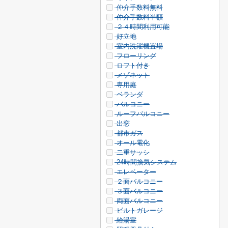
仲介手数料無料
仲介手数料半額
２４時間利用可能
好立地
室内洗濯機置場
フローリング
ロフト付き
メゾネット
専用庭
ベランダ
バルコニー
ルーフバルコニー
出窓
都市ガス
オール電化
二重サッシ
24時間換気システム
エレベーター
２面バルコニー
３面バルコニー
両面バルコニー
ビルトガレージ
給湯室