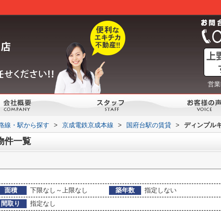
営業
)路線・駅から探す
>
京成電鉄京成本線
>
国府台駅の賃貸
>
ディンプル
物件一覧
面積
下限なし～上限なし
築年数
指定しない
間取り
指定なし