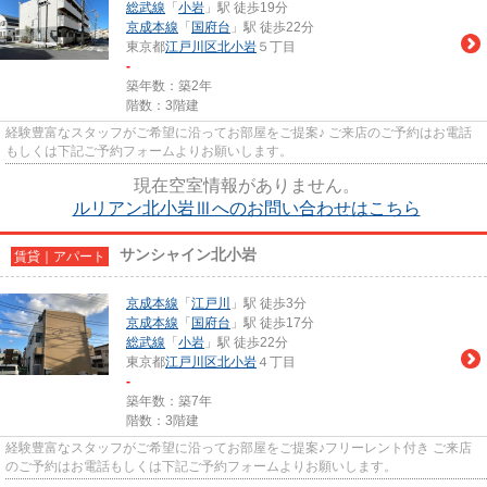
総武線
「
小岩
」駅 徒歩19分
京成本線
「
国府台
」駅 徒歩22分
東京都
江戸川区
北小岩
５丁目
-
築年数：築2年
階数：3階建
経験豊富なスタッフがご希望に沿ってお部屋をご提案♪ ご来店のご予約はお電話
もしくは下記ご予約フォームよりお願いします。
現在空室情報がありません。
ルリアン北小岩Ⅲへのお問い合わせはこちら
サンシャイン北小岩
賃貸｜アパート
京成本線
「
江戸川
」駅 徒歩3分
京成本線
「
国府台
」駅 徒歩17分
総武線
「
小岩
」駅 徒歩22分
東京都
江戸川区
北小岩
４丁目
-
築年数：築7年
階数：3階建
経験豊富なスタッフがご希望に沿ってお部屋をご提案♪フリーレント付き ご来店
のご予約はお電話もしくは下記ご予約フォームよりお願いします。