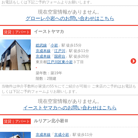
お電話もしくは下記ご予約フォームよりお願いします。
現在空室情報がありません。
グローレ小岩へのお問い合わせはこちら
イーストヤマカ
賃貸｜アパート
総武線
「
小岩
」駅 徒歩15分
京成本線
「
江戸川
」駅 徒歩11分
京成本線
「
国府台
」駅 徒歩20分
東京都
江戸川区
東小岩
３丁目
-
築年数：築19年
階数：2階建
当物件は仲介手数料が家賃の55％にてご紹介が可能☆ ご来店のご予約はお電話も
しくは下記ご予約フォームよりお願いします。
現在空室情報がありません。
イーストヤマカへのお問い合わせはこちら
ルリアン北小岩Ⅲ
賃貸｜アパート
京成本線
「
京成小岩
」駅 徒歩11分