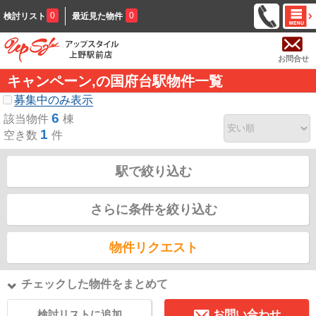
0
0
検討リスト
最近見た物件
お問合せ
キャンペーン,の国府台駅物件一覧
募集中のみ表示
6
該当物件
棟
1
空き数
件
駅で絞り込む
さらに条件を絞り込む
物件リクエスト
チェックした物件をまとめて
検討リストに追加
お問い合わせ