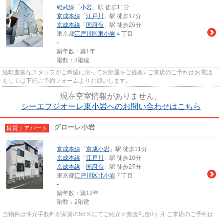
総武線
「
小岩
」駅 徒歩11分
京成本線
「
江戸川
」駅 徒歩17分
京成本線
「
国府台
」駅 徒歩26分
東京都
江戸川区
東小岩
４丁目
-
築年数：築1年
階数：3階建
経験豊富なスタッフがご希望に沿ってお部屋をご提案♪ ご来店のご予約はお電話
もしくは下記ご予約フォームよりお願いします。
現在空室情報がありません。
シーエフジオーレ東小岩へのお問い合わせはこちら
グローレ小岩
賃貸｜アパート
京成本線
「
京成小岩
」駅 徒歩11分
京成本線
「
江戸川
」駅 徒歩10分
京成本線
「
国府台
」駅 徒歩27分
東京都
江戸川区
北小岩
７丁目
-
築年数：築12年
階数：2階建
当物件は仲介手数料が家賃の55％にてご紹介☆敷金礼金0ヶ月 ご来店のご予約は