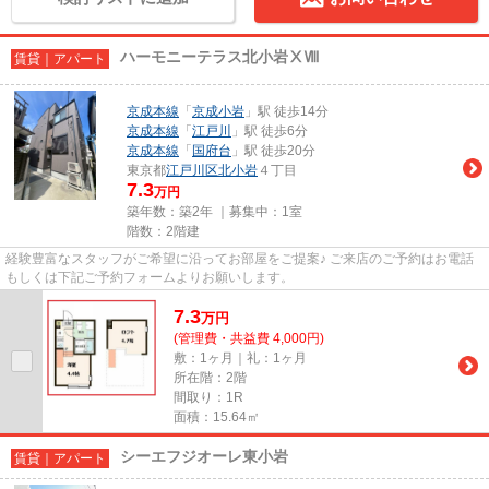
ハーモニーテラス北小岩ⅩⅧ
賃貸｜アパート
京成本線
「
京成小岩
」駅 徒歩14分
京成本線
「
江戸川
」駅 徒歩6分
京成本線
「
国府台
」駅 徒歩20分
東京都
江戸川区
北小岩
４丁目
7.3
万円
築年数：築2年 ｜募集中：
1室
階数：2階建
経験豊富なスタッフがご希望に沿ってお部屋をご提案♪ ご来店のご予約はお電話
もしくは下記ご予約フォームよりお願いします。
7.3
万
円
(管理費・共益費 4,000円)
敷：1ヶ月｜礼：1ヶ月
所在階：2階
間取り：1R
面積：15.64㎡
シーエフジオーレ東小岩
賃貸｜アパート