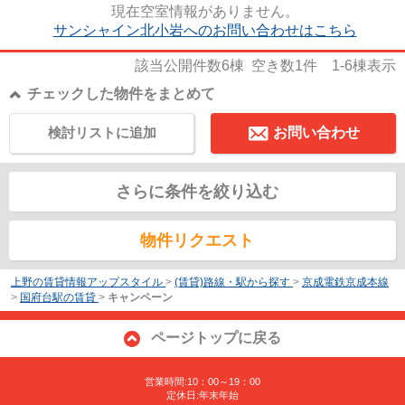
現在空室情報がありません。
サンシャイン北小岩へのお問い合わせはこちら
該当公開件数
6
棟 空き数
1
件
1-6
棟表示
チェックした物件をまとめて
検討リストに追加
お問い合わせ
さらに条件を絞り込む
物件リクエスト
上野の賃貸情報アップスタイル
>
(賃貸)路線・駅から探す
>
京成電鉄京成本線
>
国府台駅の賃貸
>
キャンペーン
ページトップに戻る
営業時間:10：00～19：00
定休日:年末年始