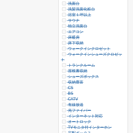
洗面台
洗髪洗面化粧台
浴室１坪以上
サウナ
独立洗面台
エアコン
床暖房
床下収納
ウォークインクロゼット
ウォークインシューズクロゼッ
ト
トランクルーム
屋根裏収納
シューズボックス
収納豊富
CS
BS
CATV
有線放送
光ファイバー
インターネット対応
オートロック
TVモニタ付インターホン
宅配ボックス