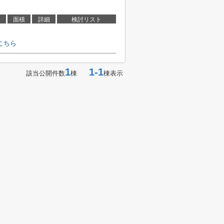
面積
詳細
検討リスト
こちら
1
1-1
該当公開件数
棟
棟表示