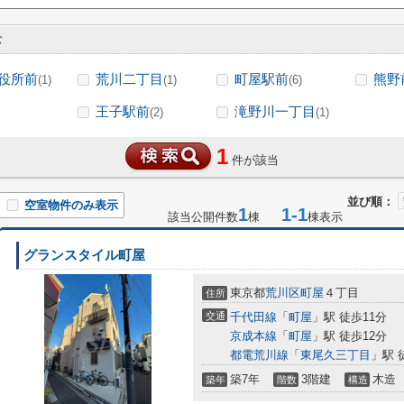
む
役所前
荒川二丁目
町屋駅前
熊野
(1)
(1)
(6)
王子駅前
滝野川一丁目
(2)
(1)
1
件が該当
並び順：
空室物件のみ表示
1
1-1
該当公開件数
棟
棟表示
グランスタイル町屋
東京都
荒川区
町屋
４丁目
住所
交通
千代田線
「
町屋
」駅 徒歩11分
京成本線
「
町屋
」駅 徒歩12分
都電荒川線
「
東尾久三丁目
」駅 
築7年
3階建
木造
築年
階数
構造