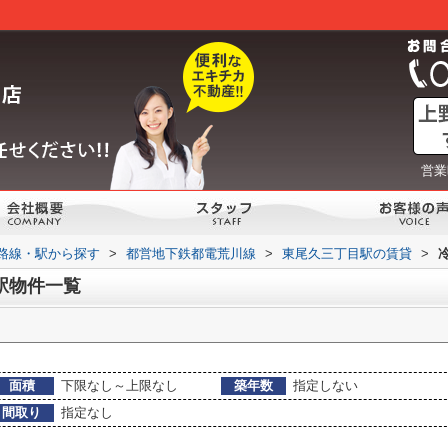
営業
)路線・駅から探す
>
都営地下鉄都電荒川線
>
東尾久三丁目駅の賃貸
>
駅物件一覧
面積
下限なし～上限なし
築年数
指定しない
間取り
指定なし