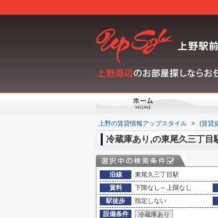
上野の賃貸情報アップスタイル
>
(賃貸
冷蔵庫あり,の東尾久三丁目
沿線
東尾久三丁目駅
賃料
下限なし～上限なし
駅徒歩
指定しない
設備条件
冷蔵庫あり