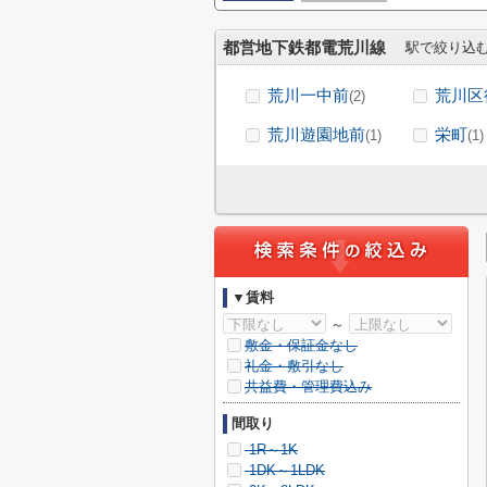
都営地下鉄都電荒川線
駅で絞り込
荒川一中前
荒川区
(2)
荒川遊園地前
栄町
(1)
(1)
▼賃料
～
敷金・保証金なし
礼金・敷引なし
共益費・管理費込み
間取り
1R～1K
1DK～1LDK