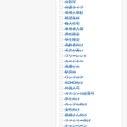
分割可
分譲タイプ
管理人常駐
眺望良好
輸入住宅
単身者入居
男性限定
学生限定
高齢者向け
天井が高い
フリーレント
カードキー
高層ビル
駅直結
ワンフロア
SOHO向け
外国人可
ガスコンロ設置可
学生向け
カップル向け
女性向け
新婚さん向け
ファミリー向け
キャンペーン