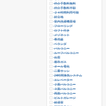
仲介手数料無料
仲介手数料半額
２４時間利用可能
好立地
室内洗濯機置場
フローリング
ロフト付き
メゾネット
専用庭
ベランダ
バルコニー
ルーフバルコニー
出窓
都市ガス
オール電化
二重サッシ
24時間換気システム
エレベーター
２面バルコニー
３面バルコニー
両面バルコニー
ビルトガレージ
給湯室