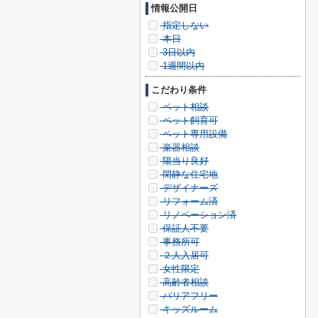
情報公開日
指定しない
本日
3日以内
1週間以内
こだわり条件
ペット相談
ペット飼育可
ペット専用設備
楽器相談
陽当り良好
閑静な住宅地
デザイナーズ
リフォーム済
リノベーション済
保証人不要
事務所可
２人入居可
女性限定
高齢者相談
バリアフリー
キッズルーム