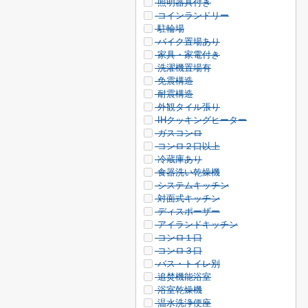
照明器具付き
コインランドリー
駐輪場
バイク置場あり
家具・家電付き
洗濯機置場有
免震構造
耐震構造
外観タイル張り
IHクッキングヒーター
ガスコンロ
コンロ２口以上
冷蔵庫あり
食器洗い乾燥機
システムキッチン
対面式キッチン
ディスポーザー
アイランドキッチン
コンロ１口
コンロ３口
バス・トイレ別
追焚機能浴室
浴室乾燥機
温水洗浄便座