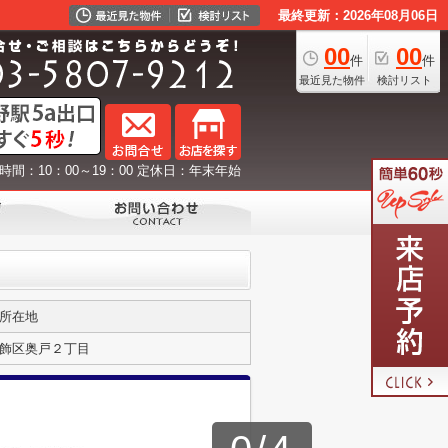
最終更新：2026年08月06日
00
00
件
件
最近見た物件
検討リスト
時間：10：00～19：00 定休日：年末年始
所在地
飾区奥戸２丁目