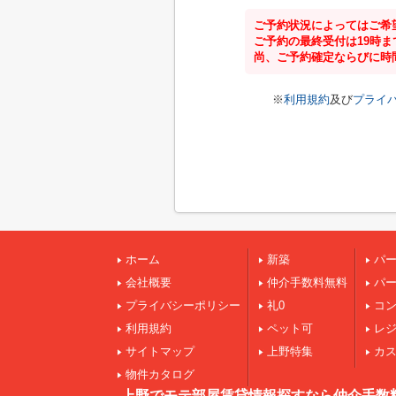
ご予約状況によってはご希
ご予約の最終受付は19時
尚、ご予約確定ならびに時
※
利用規約
及び
プライ
ホーム
新築
パ
会社概要
仲介手数料無料
パ
プライバシーポリシー
礼0
コ
利用規約
ペット可
レ
サイトマップ
上野特集
カ
物件カタログ
上野でモテ部屋賃貸情報探すなら仲介手数