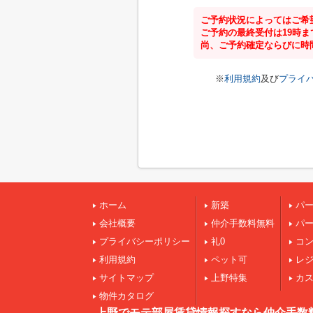
ご予約状況によってはご希
ご予約の最終受付は19時
尚、ご予約確定ならびに時
※
利用規約
及び
プライ
ホーム
新築
パ
会社概要
仲介手数料無料
パ
プライバシーポリシー
礼0
コ
利用規約
ペット可
レ
サイトマップ
上野特集
カ
物件カタログ
上野でモテ部屋賃貸情報探すなら仲介手数