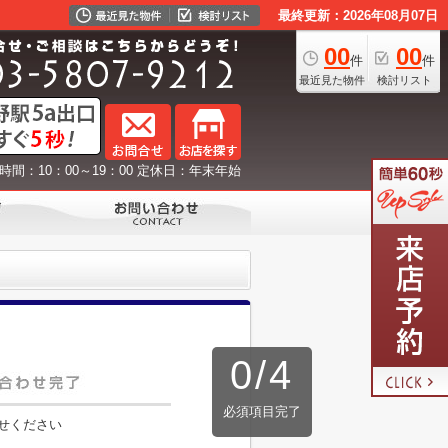
最終更新：2026年08月07日
00
00
件
件
最近見た物件
検討リスト
時間：10：00～19：00 定休日：年末年始
0
/
4
必須項目完了
せください