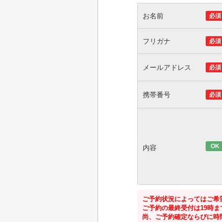
お名前
必須
フリガナ
必須
メールアドレス
必須
携帯番号
必須
OK
内容
ご予約状況によってはご希
ご予約の最終受付は19時
尚、ご予約確定ならびに時