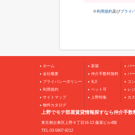
※
利用規約
及び
プライ
ホーム
新築
パ
会社概要
仲介手数料無料
パ
プライバシーポリシー
礼0
コ
利用規約
ペット可
レ
サイトマップ
上野特集
カ
物件カタログ
上野でモテ部屋賃貸情報探すなら仲介手数
東京都台東区上野６丁目16-13 藤屋ビル4階
TEL:03-5807-9212