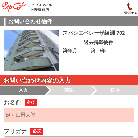
電話する
お問い合わせ物件
スパシエベレーザ綾瀬 702
過去掲載物件
築年月
築19年
お問い合わせ内容の入力
入力
確認
送信
お名前
必須
フリガナ
必須