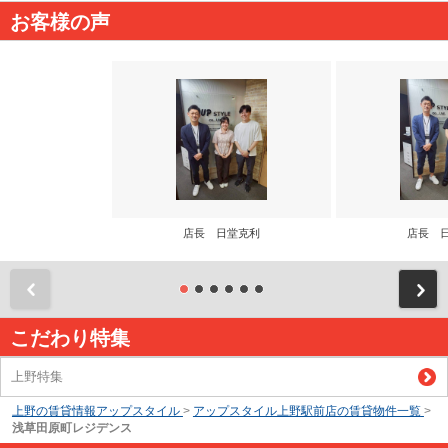
お客様の声
店長 日堂克利
店長 
前
こだわり特集
上野特集
上野の賃貸情報アップスタイル
>
アップスタイル上野駅前店の賃貸物件一覧
>
浅草田原町レジデンス