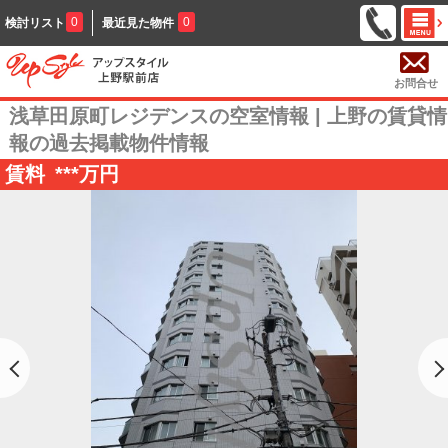
0
0
検討リスト
最近見た物件
お問合せ
浅草田原町レジデンスの空室情報 | 上野の賃貸情
報の過去掲載物件情報
賃料
***
万円