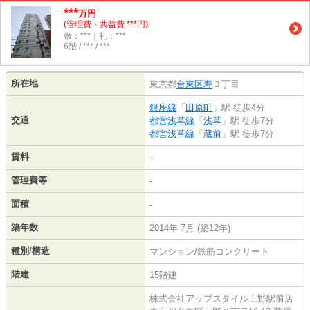
***
万円
(管理費・共益費 ***円)
敷：***｜礼：***
6階 / *** / ***
所在地
東京都
台東区
寿
３丁目
銀座線
「
田原町
」駅 徒歩4分
交通
都営浅草線
「
浅草
」駅 徒歩7分
都営浅草線
「
蔵前
」駅 徒歩7分
賃料
-
管理費等
-
面積
-
築年数
2014年 7月 (築12年)
種別/構造
マンション/鉄筋コンクリート
階建
15階建
株式会社アップスタイル上野駅前店