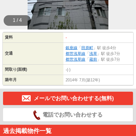
1 / 4
賃料
-
銀座線
「
田原町
」駅 徒歩4分
交通
都営浅草線
「
浅草
」駅 徒歩7分
都営浅草線
「
蔵前
」駅 徒歩7分
間取り(面積)
-(-)
築年月
2014年 7月(築12年)
メールでお問い合わせする(無料)
電話でお問い合わせする
過去掲載物件一覧