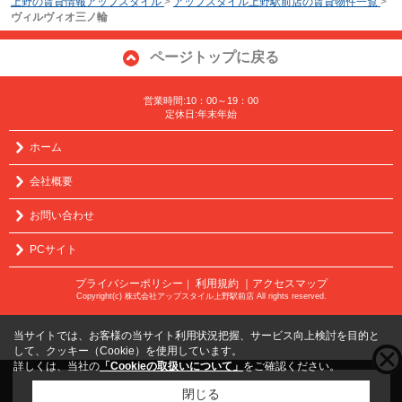
上野の賃貸情報アップスタイル
>
アップスタイル上野駅前店の賃貸物件一覧
>
ヴィルヴィオ三ノ輪
ページトップに戻る
営業時間:10：00～19：00
定休日:年末年始
ホーム
会社概要
お問い合わせ
PCサイト
プライバシーポリシー
利用規約
｜アクセスマップ
｜
Copyright(c) 株式会社アップスタイル上野駅前店 All rights reserved.
当サイトでは、お客様の当サイト利用状況把握、サービス向上検討を目的と
して、クッキー（Cookie）を使用しています。
詳しくは、当社の
「Cookieの取扱いについて」
をご確認ください。
こちらの物件をご覧の方に
お勧めな物件
はこちら
閉じる