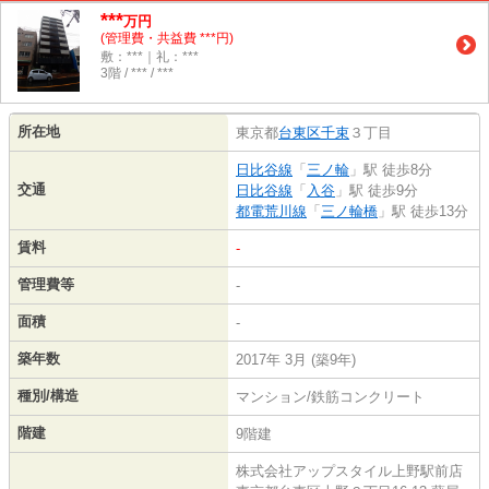
***
万円
(管理費・共益費 ***円)
敷：***｜礼：***
3階 / *** / ***
所在地
東京都
台東区
千束
３丁目
日比谷線
「
三ノ輪
」駅 徒歩8分
交通
日比谷線
「
入谷
」駅 徒歩9分
都電荒川線
「
三ノ輪橋
」駅 徒歩13分
賃料
-
管理費等
-
面積
-
築年数
2017年 3月 (築9年)
種別/構造
マンション/鉄筋コンクリート
階建
9階建
株式会社アップスタイル上野駅前店