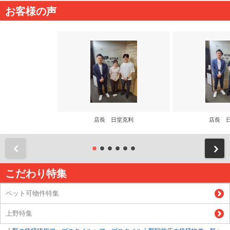
お客様の声
店長 日堂克利
店長 
前
こだわり特集
ペット可物件特集
上野特集