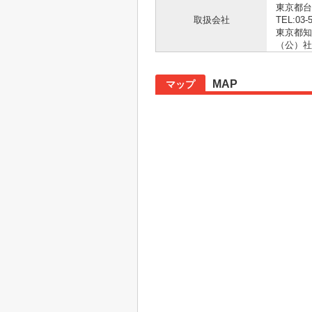
東京都台
取扱会社
TEL:03-
東京都知事
（公）社
MAP
マップ