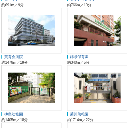
約691m／9分
約766m／10分
賛育会病院
錦糸保育園
約1479m／19分
約340m／5分
柳島幼稚園
菊川幼稚園
約1405m／18分
約1714m／22分