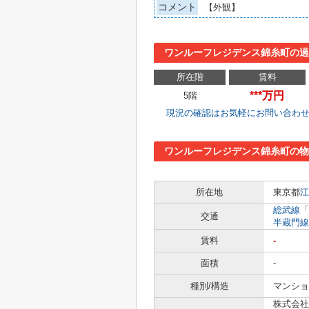
コメント
【外観】
ワンルーフレジデンス錦糸町の過
所在階
賃料
***万円
5階
現況の確認はお気軽にお問い合わ
ワンルーフレジデンス錦糸町の物
所在地
東京都
江
総武線
「
交通
半蔵門線
賃料
-
面積
-
種別/構造
マンショ
株式会社