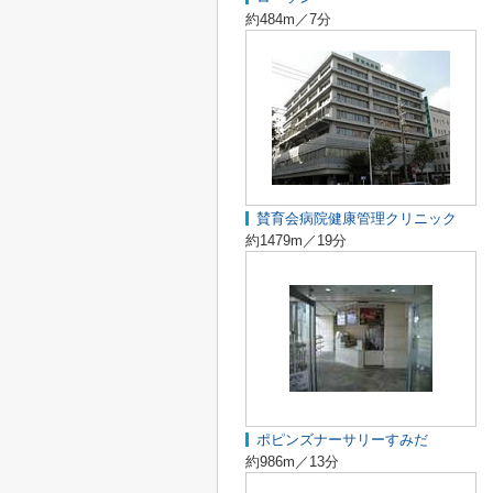
約484m／7分
賛育会病院健康管理クリニック
約1479m／19分
ポピンズナーサリーすみだ
約986m／13分