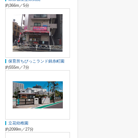
約366m／5分
保育所ちびっこランド錦糸町園
約555m／7分
立花幼稚園
約2099m／27分