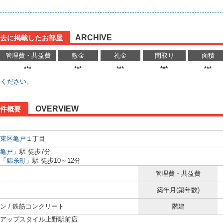
ARCHIVE
去に掲載したお部屋
管理費・共益費
敷金
礼金
間取り
面積
***
***
***
***
***
せください。
OVERVIEW
件概要
東区
亀戸
１丁目
亀戸
」駅 徒歩7分
「
錦糸町
」駅 徒歩10～12分
管理費・共益費
築年月(築年数)
ン / 鉄筋コンクリート
階建
アップスタイル上野駅前店