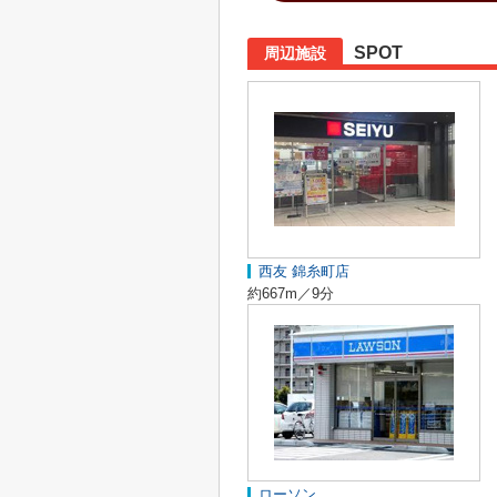
SPOT
周辺施設
西友 錦糸町店
約667m／9分
ローソン