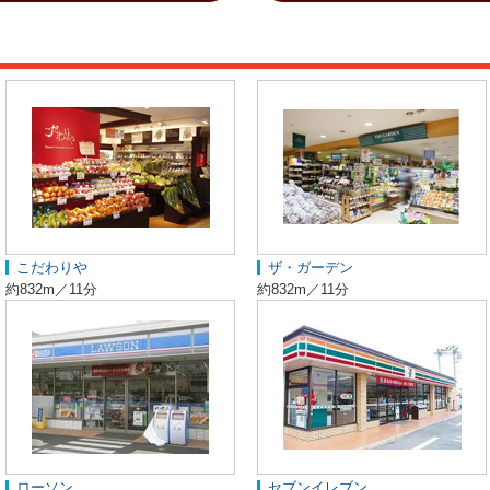
こだわりや
ザ・ガーデン
約832m／11分
約832m／11分
ローソン
セブンイレブン